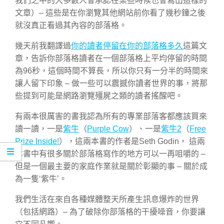
我們之中的大多數人會承認在某些時候也會寫出這樣的
文章）– 這些是在你瀏覽其他網站前你看了幾秒鐘之後
就沒真正看過其內容的部落格。
幾天前我翻譯過
你的讀者停留在你的部落格多久
這篇文
章，告訴你部落格讀者在一個部落格上平均停留的時間
為96秒，這個時間不算長，所以你只有一分半的時間來
讓人留下印象 – 做一些可以震撼你讀者世界的事，將那
些提到可能是網路瀏覽殭屍之類的讀者搖醒吧。
有兩本很厲害的書我認為所有的專業部落客都應該買來
讀一讀，一是
紫牛
（
Purple Cow
）、一是
紫牛2
（
Free
Prize Inside!
），這兩本書的作者是Seth Godin， 這兩
本書中有很多關於部落格寫作的地方可以一再咀嚼的 –
但是一個最主要的家庭作業就是關於彰顯的事 – 關於成
為一隻‘紫牛’。
我們生活在來自各種媒體整天所產生訊息爆炸的世界
（包括網路）– 為了破除你部落格的干擾噪音，你要讓