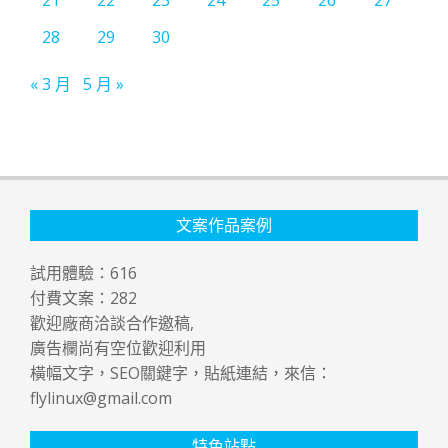
21
22
23
24
25
26
27
28
29
30
« 3 月
5 月 »
文案作品案例
試用體驗：
616
付費文案：
282
歡迎廠商洽談合作邀稿,
廣告欄尚有空位歡迎利用
橫幅文字，SEO關鍵字，貼紙連結，來信：
flylinux@gmail.com
特色站點