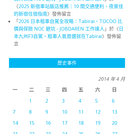
〈
2025 新宿車站飯店推薦｜10 間交通便利、夜景佳
的新宿住宿指南
〉發佈留言
「
2026 日本租車自駕全攻略：Tabirai、TOCOO 比
價與保險 NOC 避坑 - JOBDAREN 工作達人
」於〈
日
本九州F3自駕，租車人氣首選就在Tabirai
〉發佈留
言
歷史事件
2014 年 4 月
一
二
三
四
五
六
日
1
2
3
4
5
6
7
8
9
10
11
12
13
14
15
16
17
18
19
20