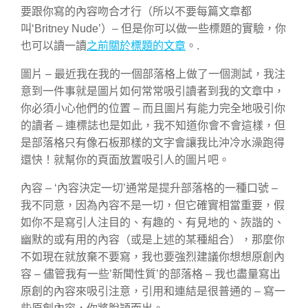
要跟你寫的內容吻合才行（所以不要每篇文章都
叫‘Britney Nude’）– 但是你可以做一些標題的實驗，你
也可以讀一讀
之前關於標題的文章
。.
圖片 – 最近我在我的一個部落格上做了一個測試，我注
意到一件事就是圖片如何常常吸引讀者到我的文章中，
你必須小心他們的位置 – 而且圖片有能力完全地吸引你
的讀者 – 連標誌也是如此，我不知道你會不會這樣，但
是部落格只有像石板那樣的文字會讓我比沖冷水澡跑得
還快！就幫你的頁面放置吸引人的圖片吧。
內容 – ‘內容決定一切’通常是提升部落格的一種口號 –
我不同意，因為內容不是一切，但它確實相當重要，假
如你不是寫引人注目的、有趣的、有見地的、詼諧的、
幽默的或有用的內容（或是上述的某種組合），那麼你
不如現在就放棄不要寫，我也要強烈建議你想想原創內
容 – 儘管我有一些’新聞性質’的部落格 – 我也盡量寫出
原創的內容來吸引注意，引用和連結是很普通的 – 寫一