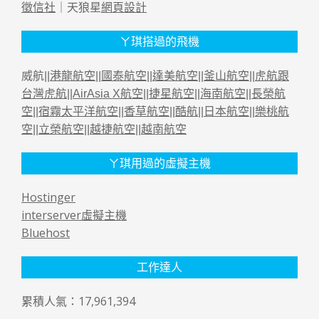
徵信社
｜天狼星
網頁設計
ㄚ琪搭過的飛機
威航||
港龍航空
||
國泰航空
||
達美航空
||
釜山航空
||
虎航跟
台灣虎航
||
AirAsia X航空
||
捷星航空
||
海南航空
||
長榮航
空
||
宿霧太平洋航空
||
香草航空
||
酷航
||
日本航空
||
樂桃航
空
||
立榮航空
||
越捷航空
||
越南航空
ㄚ琪用過的虛擬主機
Hostinger
interserver虛擬主機
Bluehost
工作達人
累積人氣：17,961,394