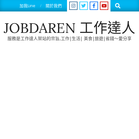
Skip
Search
加我Line
關於我們
to
content
JOBDAREN 工作達人
服務是工作達人架站的宗旨,工作|生活| 美食|旅遊|省錢～愛分享
Primary
Navigation
Menu