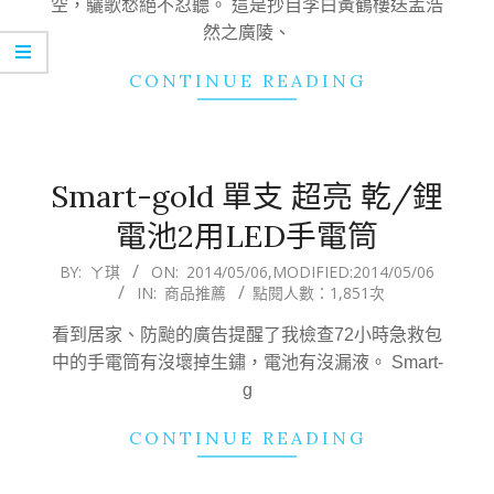
空，驪歌愁絕不忍聽。 這是抄自李白黃鶴樓送孟浩
然之廣陵、
CONTINUE READING
Smart-gold 單支 超亮 乾/鋰
電池2用LED手電筒
2014-
BY:
ㄚ琪
ON:
2014/05/06
,MODIFIED:
2014/05/06
IN:
商品推薦
點閱人數：1,851次
05-
06
看到居家、防颱的廣告提醒了我檢查72小時急救包
中的手電筒有沒壞掉生鏽，電池有沒漏液。 Smart-
g
CONTINUE READING