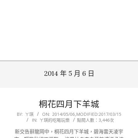
2014 年 5 月 6 日
桐花四月下羊城
2014-
BY:
ㄚ琪
ON:
2014/05/06
,MODIFIED:
2017/03/15
IN:
ㄚ琪的吃喝玩樂
點閱人數：3,446次
05-
06
新交告辭龍岡中，桐花四月下羊城，碧海雲天凌宇