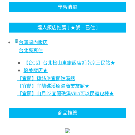
學習清單
達人飯店推薦 [ ★號 = 已住 ]
台灣國內飯店
台北爽爽住
【台北】台北松山東旅飯店近南京三民站★
優美飯店★
【宜蘭】捷絲旅宜蘭礁溪館
【宜蘭】宜蘭礁溪原湯商業旅館★
【宜蘭】山月22宜蘭礁溪Villa可以民宿包棟★
商品推薦