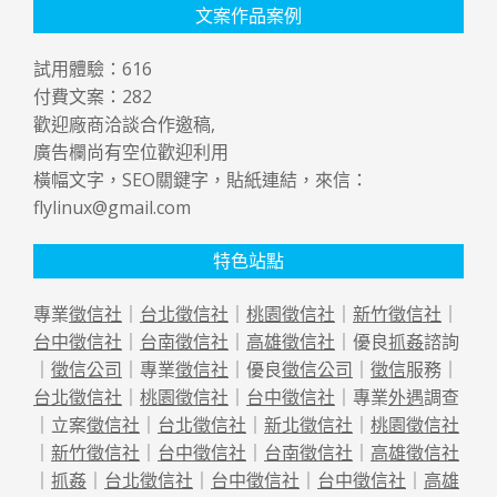
文案作品案例
試用體驗：
616
付費文案：
282
歡迎廠商洽談合作邀稿,
廣告欄尚有空位歡迎利用
橫幅文字，SEO關鍵字，貼紙連結，來信：
flylinux@gmail.com
特色站點
專業
徵信社
｜
台北徵信社
｜
桃園徵信社
｜
新竹徵信社
｜
台中徵信社
｜
台南徵信社
｜
高雄徵信社
｜優良
抓姦
諮詢
｜
徵信公司
｜專業
徵信社
｜優良
徵信公司
｜
徵信
服務｜
台北徵信社
｜
桃園徵信社
｜
台中徵信社
｜專業
外遇
調查
｜立案
徵信社
｜
台北徵信社
｜
新北徵信社
｜
桃園徵信社
｜
新竹徵信社
｜
台中徵信社
｜
台南徵信社
｜
高雄徵信社
｜
抓姦
｜
台北徵信社
｜
台中徵信社
｜
台中徵信社
｜
高雄