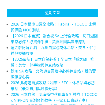
近期文章
2026 日本租車自駕全攻略：Tabirai、TOCOO 比價
與保險 NOC 避坑
【2026 日本自駕】談合坂 SA 上行全攻略：河口湖回
東京必停！必買伴手禮、美食地圖與塞車應對
道之驛阿蘇介紹｜九州自駕必訪休息站，美食、伴手
禮與交通攻略
【2026最新】日本自駕必看！全日本「道之驛」推
薦：美食、伴手禮與休息站攻略
砂川 SA 攻略｜北海道自駕途中必停休息站，我的實
際停靠心得
2026 北海道自駕攻略：租車、ETC、休息站與必訪
景點（最新費用與經驗分享）
2026 日本自駕｜北海道中秋租車 5 折神券！TOCOO
x NIPPON 實測預約教學（一家五口實戰分享）