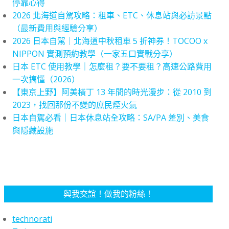
停靠心得
2026 北海道自駕攻略：租車、ETC、休息站與必訪景點
（最新費用與經驗分享）
2026 日本自駕｜北海道中秋租車 5 折神券！TOCOO x
NIPPON 實測預約教學（一家五口實戰分享）
日本 ETC 使用教學｜怎麼租？要不要租？高速公路費用
一次搞懂（2026）
【東京上野】阿美橫丁 13 年間的時光漫步：從 2010 到
2023，找回那份不變的庶民煙火氣
日本自駕必看｜日本休息站全攻略：SA/PA 差別、美食
與隱藏設施
與我交誼！做我的粉絲！
technorati