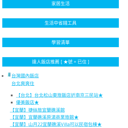
家居生活
生活中省錢工具
學習清單
達人飯店推薦 [ ★號 = 已住 ]
台灣國內飯店
台北爽爽住
【台北】台北松山東旅飯店近南京三民站★
優美飯店★
【宜蘭】捷絲旅宜蘭礁溪館
【宜蘭】宜蘭礁溪原湯商業旅館★
【宜蘭】山月22宜蘭礁溪Villa可以民宿包棟★