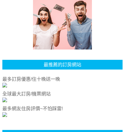
最推薦的訂房網站
最多訂房優惠/住十晚送一晚
全球最大訂房/機票網站
最多網友住房評價~不怕踩雷!