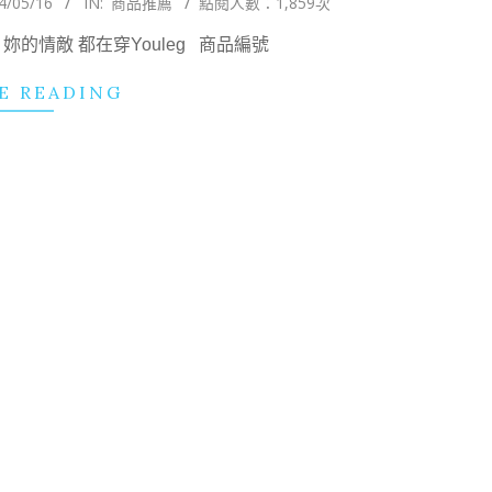
4/05/16
IN:
商品推薦
點閱人數：1,859次
入) 妳的情敵 都在穿Youleg 商品編號
E READING