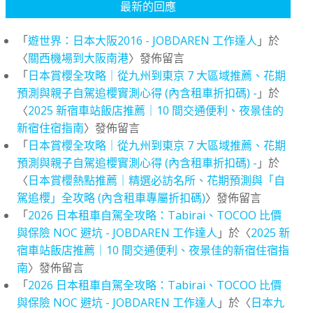
最新的回應
「
遊世界：日本大阪2016 - JOBDAREN 工作達人
」於
〈
關西機場到大阪南港
〉發佈留言
「
日本賞櫻全攻略｜從九州到東京 7 大區域推薦、花期
預測與親子自駕追櫻實測心得 (內含租車折扣碼) -
」於
〈
2025 新宿車站飯店推薦｜10 間交通便利、夜景佳的
新宿住宿指南
〉發佈留言
「
日本賞櫻全攻略｜從九州到東京 7 大區域推薦、花期
預測與親子自駕追櫻實測心得 (內含租車折扣碼) -
」於
〈
日本賞櫻熱點推薦｜精選必訪名所、花期預測與「自
駕追櫻」全攻略 (內含租車專屬折扣碼)
〉發佈留言
「
2026 日本租車自駕全攻略：Tabirai、TOCOO 比價
與保險 NOC 避坑 - JOBDAREN 工作達人
」於〈
2025 新
宿車站飯店推薦｜10 間交通便利、夜景佳的新宿住宿指
南
〉發佈留言
「
2026 日本租車自駕全攻略：Tabirai、TOCOO 比價
與保險 NOC 避坑 - JOBDAREN 工作達人
」於〈
日本九