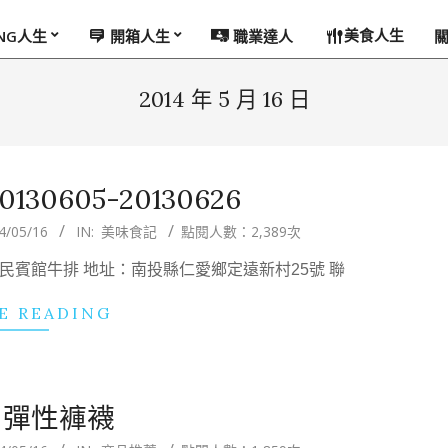
美食人生
ING人生
開箱人生
職業達人
2014 年 5 月 16 日
30605-20130626
4/05/16
IN:
美味食記
點閱人數：2,389次
：國民賓館牛排 地址：南投縣仁愛鄉定遠新村25號 聯
E READING
en 彈性褲襪