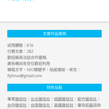
文案作品案例
試用體驗：
616
付費文案：
282
歡迎廠商洽談合作邀稿,
廣告欄尚有空位歡迎利用
橫幅文字，SEO關鍵字，貼紙連結，來信：
flylinux@gmail.com
特色站點
專業
徵信社
｜
台北徵信社
｜
桃園徵信社
｜
新竹徵信社
｜
台中徵信社
｜
台南徵信社
｜
高雄徵信社
｜優良
抓姦
諮詢