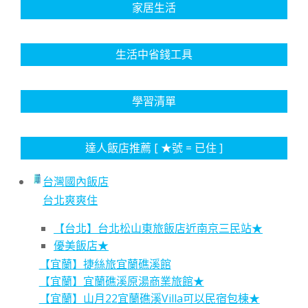
家居生活
生活中省錢工具
學習清單
達人飯店推薦 [ ★號 = 已住 ]
台灣國內飯店
台北爽爽住
【台北】台北松山東旅飯店近南京三民站★
優美飯店★
【宜蘭】捷絲旅宜蘭礁溪館
【宜蘭】宜蘭礁溪原湯商業旅館★
【宜蘭】山月22宜蘭礁溪Villa可以民宿包棟★