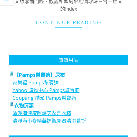
文版摩爾門經、教義和聖約跟無價珍珠三合一經文
的Index
CONTINUE READING
寶寶用品
【Pamps幫寶適】尿布
家樂福 Pamps幫寶適
Yahoo 購物中心 Pamps幫寶適
Coupang 酷澎 Pamps幫寶適
衣物清潔
清淨海健康呵護天然洗衣精
清淨海小麥精華奶瓶食器清潔慕斯