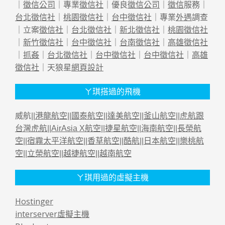
｜
徵信公司
｜專業
徵信社
｜優良
徵信公司
｜
徵信
服務｜
台北徵信社
｜
桃園徵信社
｜
台中徵信社
｜專業
外遇
調查
｜立案
徵信社
｜
台北徵信社
｜
新北徵信社
｜
桃園徵信社
｜
新竹徵信社
｜
台中徵信社
｜
台南徵信社
｜
高雄徵信社
｜
抓姦
｜
台北徵信社
｜
台中徵信社
｜
台中徵信社
｜
高雄
徵信社
｜天狼星
網頁設計
ㄚ琪搭過的飛機
威航||
港龍航空
||
國泰航空
||
達美航空
||
釜山航空
||
虎航跟
台灣虎航
||
AirAsia X航空
||
捷星航空
||
海南航空
||
長榮航
空
||
宿霧太平洋航空
||
香草航空
||
酷航
||
日本航空
||
樂桃航
空
||
立榮航空
||
越捷航空
||
越南航空
ㄚ琪用過的虛擬主機
Hostinger
interserver虛擬主機