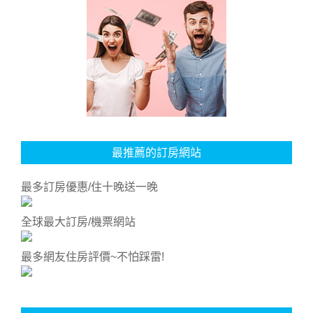
最推薦的訂房網站
最多訂房優惠/住十晚送一晚
全球最大訂房/機票網站
最多網友住房評價~不怕踩雷!