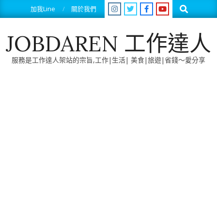
Skip
Search
加我Line
關於我們
to
content
JOBDAREN 工作達人
服務是工作達人架站的宗旨,工作|生活| 美食|旅遊|省錢～愛分享
Primary
Navigation
Menu