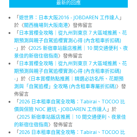
最新的回應
「
遊世界：日本大阪2016 - JOBDAREN 工作達人
」
於〈
關西機場到大阪南港
〉發佈留言
「
日本賞櫻全攻略｜從九州到東京 7 大區域推薦、花
期預測與親子自駕追櫻實測心得 (內含租車折扣碼)
-
」於〈
2025 新宿車站飯店推薦｜10 間交通便利、夜
景佳的新宿住宿指南
〉發佈留言
「
日本賞櫻全攻略｜從九州到東京 7 大區域推薦、花
期預測與親子自駕追櫻實測心得 (內含租車折扣碼)
-
」於〈
日本賞櫻熱點推薦｜精選必訪名所、花期預
測與「自駕追櫻」全攻略 (內含租車專屬折扣碼)
〉發
佈留言
「
2026 日本租車自駕全攻略：Tabirai、TOCOO 比
價與保險 NOC 避坑 - JOBDAREN 工作達人
」於
〈
2025 新宿車站飯店推薦｜10 間交通便利、夜景佳
的新宿住宿指南
〉發佈留言
「
2026 日本租車自駕全攻略：Tabirai、TOCOO 比