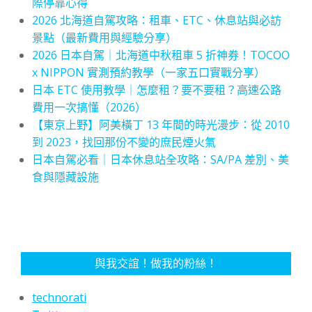
際停靠心得
2026 北海道自駕攻略：租車、ETC、休息站與必訪
景點（最新費用與經驗分享）
2026 日本自駕｜北海道中秋租車 5 折神券！TOCOO
x NIPPON 實測預約教學（一家五口實戰分享）
日本 ETC 使用教學｜怎麼租？要不要租？高速公路
費用一次搞懂（2026）
【東京上野】阿美橫丁 13 年間的時光漫步：從 2010
到 2023，找回那份不變的庶民煙火氣
日本自駕必看｜日本休息站全攻略：SA/PA 差別、美
食與隱藏設施
與我交誼！做我的粉絲！
technorati