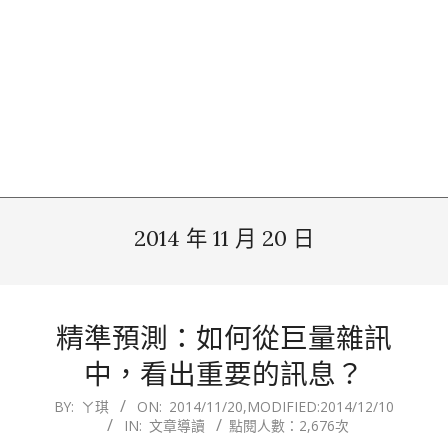
2014 年 11 月 20 日
精準預測：如何從巨量雜訊
中，看出重要的訊息？
2014-
BY:
ㄚ琪
ON:
2014/11/20
,MODIFIED:
2014/12/10
IN:
文章導讀
點閱人數：2,676次
11-