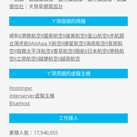
徵信社
｜天狼星
網頁設計
ㄚ琪搭過的飛機
威航||
港龍航空
||
國泰航空
||
達美航空
||
釜山航空
||
虎航跟
台灣虎航
||
AirAsia X航空
||
捷星航空
||
海南航空
||
長榮航
空
||
宿霧太平洋航空
||
香草航空
||
酷航
||
日本航空
||
樂桃航
空
||
立榮航空
||
越捷航空
||
越南航空
ㄚ琪用過的虛擬主機
Hostinger
interserver虛擬主機
Bluehost
工作達人
累積人氣：17,940,055