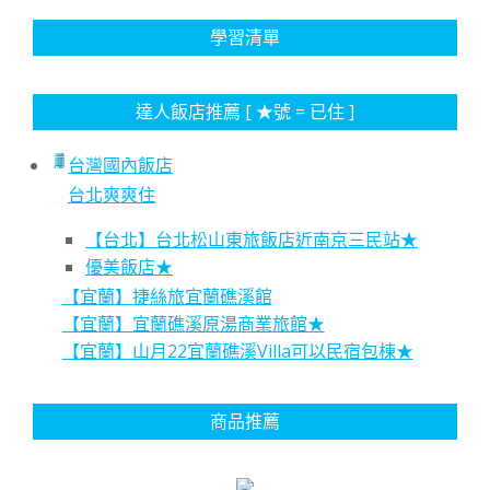
學習清單
達人飯店推薦 [ ★號 = 已住 ]
台灣國內飯店
台北爽爽住
【台北】台北松山東旅飯店近南京三民站★
優美飯店★
【宜蘭】捷絲旅宜蘭礁溪館
【宜蘭】宜蘭礁溪原湯商業旅館★
【宜蘭】山月22宜蘭礁溪Villa可以民宿包棟★
商品推薦