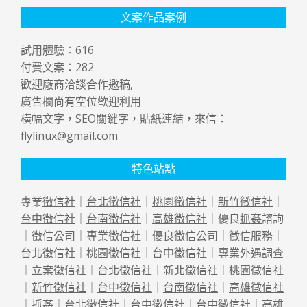
文案作品案例
試用體驗：
616
付費文案：
282
歡迎廠商洽談合作邀稿,
廣告欄尚有空位歡迎利用
橫幅文字，SEO關鍵字，貼紙連結，來信：
flylinux@gmail.com
特色站點
專業
徵信社
｜
台北徵信社
｜
桃園徵信社
｜
新竹徵信社
｜
台中徵信社
｜
台南徵信社
｜
高雄徵信社
｜優良
抓姦
諮詢
｜
徵信公司
｜專業
徵信社
｜優良
徵信公司
｜
徵信
服務｜
台北徵信社
｜
桃園徵信社
｜
台中徵信社
｜專業
外遇
調查
｜立案
徵信社
｜
台北徵信社
｜
新北徵信社
｜
桃園徵信社
｜
新竹徵信社
｜
台中徵信社
｜
台南徵信社
｜
高雄徵信社
｜
抓姦
｜
台北徵信社
｜
台中徵信社
｜
台中徵信社
｜
高雄