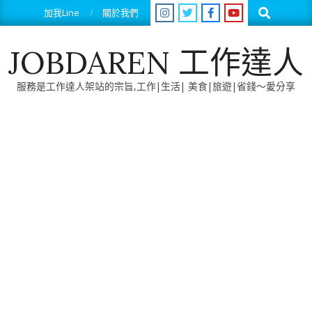
Skip
Search
加我Line
關於我們
to
content
JOBDAREN 工作達人
服務是工作達人架站的宗旨,工作|生活| 美食|旅遊|省錢～愛分享
Primary
Navigation
Menu