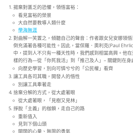
揚棄對匱乏的恐懼，領悟富裕：
看見富裕的榮景
大自然要教導人類什麼
學海無涯
對曲解一笑置之，傾聽自己的聲音：作者跟女兒安娜領悟
倒充滿著各種可能性。因此，當保羅．奧利克(Paul Ehrlich)在
中，提到人不只有一種天性時，我們感到相當高興。他在近作《
樣的行為—從「你死我活」到「推己及人」– 關鍵則在身
向歷史學習，別向可憐兮兮的「公民權」看齊
讓工具各司其職，開發人的悟性
別讓工具牽著走
捨棄分解的方式，從大處著眼
從大處著眼，「見樹又見林」
掙脫「主義」的枷鎖，走自己的路
重新值入
見到下個山頭
開闊的心量、無限的勇氣