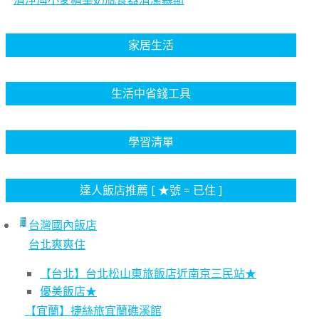
家居生活
生活中省錢工具
學習清單
達人飯店推薦 [ ★號 = 已住 ]
台灣國內飯店
台北爽爽住
【台北】台北松山東旅飯店近南京三民站★
優美飯店★
【宜蘭】捷絲旅宜蘭礁溪館