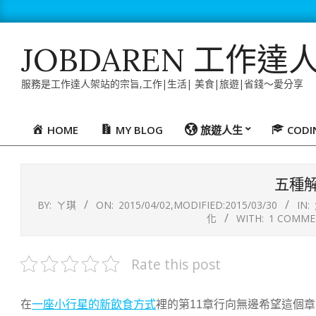
Skip
to
content
JOBDAREN 工作達
服務是工作達人架站的宗旨,工作|生活| 美食|旅遊|省錢～愛分享
HOME
MY BLOG
旅遊人生
COD
Primary
Navigation
Menu
五種
BY:
ㄚ琪
ON:
2015/04/02
,MODIFIED:
2015/03/30
IN:
化
WITH:
1 COMME
Rate this post
在
一座小行星的新飲食方式
裡的第11章行向無邊希望這個