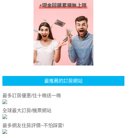
最推薦的訂房網站
最多訂房優惠/住十晚送一晚
全球最大訂房/機票網站
最多網友住房評價~不怕踩雷!