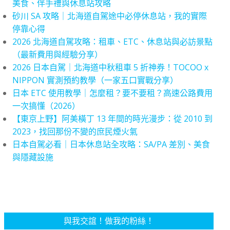
美食、伴手禮與休息站攻略
砂川 SA 攻略｜北海道自駕途中必停休息站，我的實際
停靠心得
2026 北海道自駕攻略：租車、ETC、休息站與必訪景點
（最新費用與經驗分享）
2026 日本自駕｜北海道中秋租車 5 折神券！TOCOO x
NIPPON 實測預約教學（一家五口實戰分享）
日本 ETC 使用教學｜怎麼租？要不要租？高速公路費用
一次搞懂（2026）
【東京上野】阿美橫丁 13 年間的時光漫步：從 2010 到
2023，找回那份不變的庶民煙火氣
日本自駕必看｜日本休息站全攻略：SA/PA 差別、美食
與隱藏設施
與我交誼！做我的粉絲！