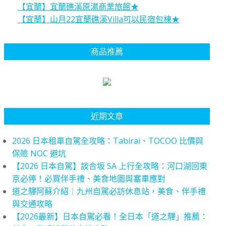
【宜蘭】宜蘭礁溪原湯商業旅館★
【宜蘭】山月22宜蘭礁溪Villa可以民宿包棟★
商品推薦
近期文章
2026 日本租車自駕全攻略：Tabirai、TOCOO 比價與
保險 NOC 避坑
【2026 日本自駕】談合坂 SA 上行全攻略：河口湖回東
京必停！必買伴手禮、美食地圖與塞車應對
道之驛阿蘇介紹｜九州自駕必訪休息站，美食、伴手禮
與交通攻略
【2026最新】日本自駕必看！全日本「道之驛」推薦：