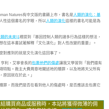
n Natures有中文版的書籍上市，書名是
人類的演化：基
人性這個書名的字眼，所以
人類的演化
這樣的書名可能是為
類的未來)1
裡提到『基因控制人類的諸多行為這樣的想法，
想在這本書試著解釋「文化演化」對人性改變的重要』。
麼對應到的就是文化演化這回事了。
，亨利‧艾寧會長的
包裹他們的傷處
讓我又學習到「我們還有
項特點。救主大費周章地闡述祂的贖罪，以及祂將天父所有
，原因就在於此。」
贖罪，而我們是否在看到他人的傷處時，是否應該去包裹它
連結購買商品或服務時，本站將獲得微薄的佣