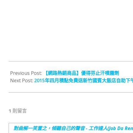
2015-
04-
Previous Post:
【網路熱銷商品】優得芬止汗噴霧劑
02
Next Post:
2015年四月積點免費送新竹國賓大飯店自助下午
1 則留言
對曲解一笑置之，傾聽自己的聲音 - 工作達人(Job Da Ren