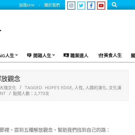
Search
加我Line
關於我們
人
美食人生
ING人生
開箱人生
職業達人
解放觀念
大塊文化
TAGGED:
HOPE'S EDGE
,
人性
,
人類的演化
,
文化演
NT
點閱人數：2,773次
章節裡，提到五種解放觀念，幫助我們找到自己的路：