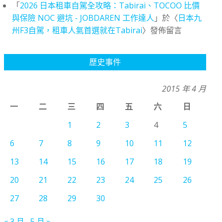
「
2026 日本租車自駕全攻略：Tabirai、TOCOO 比價
與保險 NOC 避坑 - JOBDAREN 工作達人
」於〈
日本九
州F3自駕，租車人氣首選就在Tabirai
〉發佈留言
歷史事件
2015 年 4 月
一
二
三
四
五
六
日
1
2
3
4
5
6
7
8
9
10
11
12
13
14
15
16
17
18
19
20
21
22
23
24
25
26
27
28
29
30
« 3 月
5 月 »