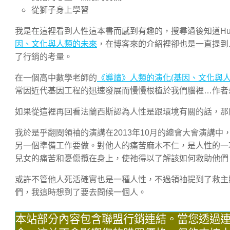
從獅子身上學習
我是在這裡看到人性這本書而感到有趣的，搜尋過後知道Huma
因、文化與人類的未來
，在博客來的介紹裡卻也是一直提到
了行銷的考量。
在一個高中數學老師的
《導讀》人類的演化(基因、文化與人
常因近代基因工程的迅速發展而慢慢根植於我們腦裡…作者
如果從這裡再回看法蘭西斯認為人性是跟環境有關的話，那
我於是乎翻閱領袖的演講在2013年10月的總會大會演講中
另一個準備工作要做。對他人的痛苦麻木不仁，是人性的一
兒女的痛苦和憂傷攬在身上，使祂得以了解該如何救助他們
或許不管他人死活確實也是一種人性，不過領袖提到了救主
們，我這時想到了要去問候一個人。
本站部分內容包含聯盟行銷連結。當您透過