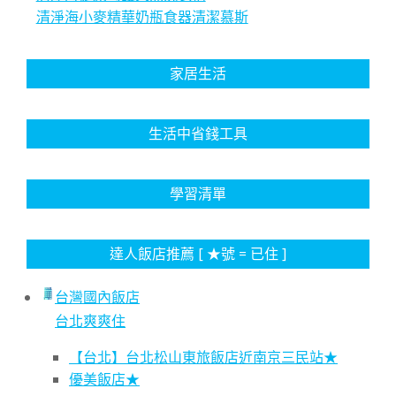
清淨海小麥精華奶瓶食器清潔慕斯
家居生活
生活中省錢工具
學習清單
達人飯店推薦 [ ★號 = 已住 ]
台灣國內飯店
台北爽爽住
【台北】台北松山東旅飯店近南京三民站★
優美飯店★