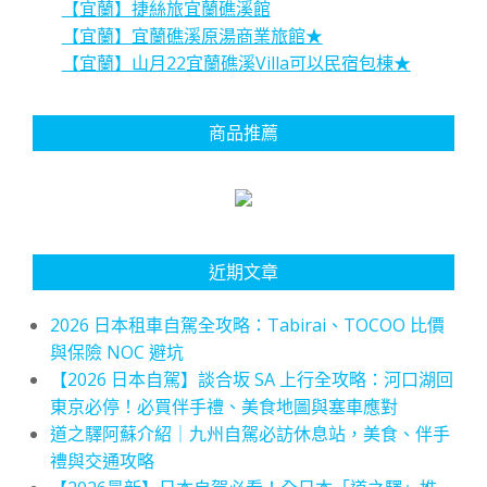
【宜蘭】捷絲旅宜蘭礁溪館
【宜蘭】宜蘭礁溪原湯商業旅館★
【宜蘭】山月22宜蘭礁溪Villa可以民宿包棟★
商品推薦
近期文章
2026 日本租車自駕全攻略：Tabirai、TOCOO 比價
與保險 NOC 避坑
【2026 日本自駕】談合坂 SA 上行全攻略：河口湖回
東京必停！必買伴手禮、美食地圖與塞車應對
道之驛阿蘇介紹｜九州自駕必訪休息站，美食、伴手
禮與交通攻略