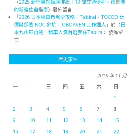
〈
2025 新宿車站飯店推薦｜10 間交通便利、夜景佳
的新宿住宿指南
〉發佈留言
「
2026 日本租車自駕全攻略：Tabirai、TOCOO 比
價與保險 NOC 避坑 - JOBDAREN 工作達人
」於〈
日
本九州F3自駕，租車人氣首選就在Tabirai
〉發佈留
言
歷史事件
2015 年 11 月
一
二
三
四
五
六
日
1
2
3
4
5
6
7
8
9
10
11
12
13
14
15
16
17
18
19
20
21
22