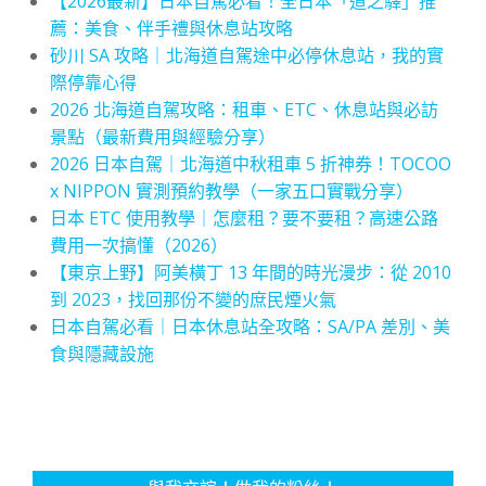
【2026最新】日本自駕必看！全日本「道之驛」推
薦：美食、伴手禮與休息站攻略
砂川 SA 攻略｜北海道自駕途中必停休息站，我的實
際停靠心得
2026 北海道自駕攻略：租車、ETC、休息站與必訪
景點（最新費用與經驗分享）
2026 日本自駕｜北海道中秋租車 5 折神券！TOCOO
x NIPPON 實測預約教學（一家五口實戰分享）
日本 ETC 使用教學｜怎麼租？要不要租？高速公路
費用一次搞懂（2026）
【東京上野】阿美橫丁 13 年間的時光漫步：從 2010
到 2023，找回那份不變的庶民煙火氣
日本自駕必看｜日本休息站全攻略：SA/PA 差別、美
食與隱藏設施