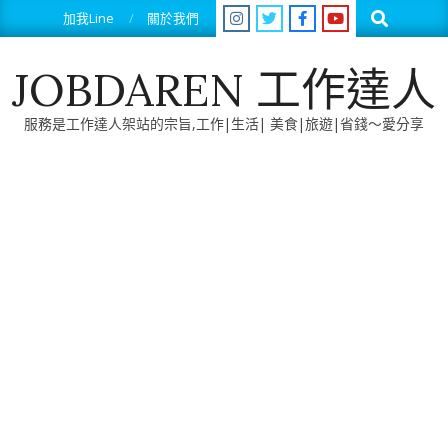
Skip
Search
加我Line
關於我們
to
content
JOBDAREN 工作達人
服務是工作達人架站的宗旨,工作|生活| 美食|旅遊|省錢～愛分享
Primary
Navigation
Menu