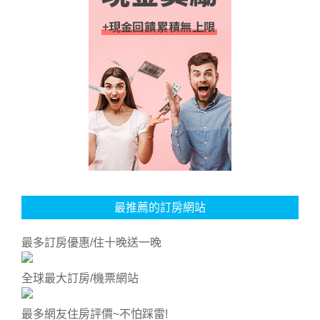
最推薦的訂房網站
最多訂房優惠/住十晚送一晚
全球最大訂房/機票網站
最多網友住房評價~不怕踩雷!