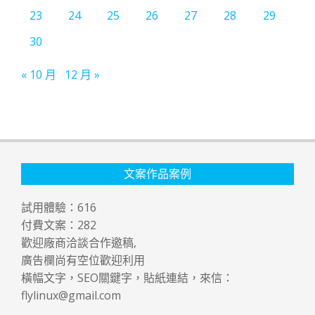
23
24
25
26
27
28
29
30
« 10 月
12 月 »
文案作品案例
試用體驗：
616
付費文案：
282
歡迎廠商洽談合作邀稿,
廣告欄尚有空位歡迎利用
橫幅文字，SEO關鍵字，貼紙連結，來信：
flylinux@gmail.com