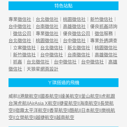
特色站點
專業
徵信社
｜
台北徵信社
｜
桃園徵信社
｜
新竹徵信社
｜
台中徵信社
｜
台南徵信社
｜
高雄徵信社
｜優良
抓姦
諮詢
｜
徵信公司
｜專業
徵信社
｜優良
徵信公司
｜
徵信
服務｜
台北徵信社
｜
桃園徵信社
｜
台中徵信社
｜專業
外遇
調查
｜立案
徵信社
｜
台北徵信社
｜
新北徵信社
｜
桃園徵信社
｜
新竹徵信社
｜
台中徵信社
｜
台南徵信社
｜
高雄徵信社
｜
抓姦
｜
台北徵信社
｜
台中徵信社
｜
台中徵信社
｜
高雄
徵信社
｜天狼星
網頁設計
ㄚ琪搭過的飛機
威航||
港龍航空
||
國泰航空
||
達美航空
||
釜山航空
||
虎航跟
台灣虎航
||
AirAsia X航空
||
捷星航空
||
海南航空
||
長榮航
空
||
宿霧太平洋航空
||
香草航空
||
酷航
||
日本航空
||
樂桃航
空
||
立榮航空
||
越捷航空
||
越南航空