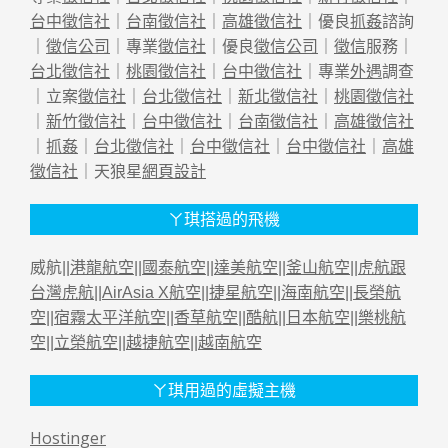
台中徵信社
｜
台南徵信社
｜
高雄徵信社
｜優良
抓姦
諮詢
｜
徵信公司
｜專業
徵信社
｜優良
徵信公司
｜
徵信
服務｜
台北徵信社
｜
桃園徵信社
｜
台中徵信社
｜專業
外遇
調查
｜立案
徵信社
｜
台北徵信社
｜
新北徵信社
｜
桃園徵信社
｜
新竹徵信社
｜
台中徵信社
｜
台南徵信社
｜
高雄徵信社
｜
抓姦
｜
台北徵信社
｜
台中徵信社
｜
台中徵信社
｜
高雄
徵信社
｜天狼星
網頁設計
ㄚ琪搭過的飛機
威航||
港龍航空
||
國泰航空
||
達美航空
||
釜山航空
||
虎航跟
台灣虎航
||
AirAsia X航空
||
捷星航空
||
海南航空
||
長榮航
空
||
宿霧太平洋航空
||
香草航空
||
酷航
||
日本航空
||
樂桃航
空
||
立榮航空
||
越捷航空
||
越南航空
ㄚ琪用過的虛擬主機
Hostinger