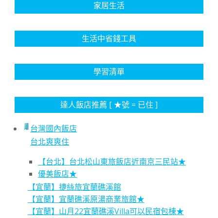
家居生活
生活中省錢工具
學習清單
達人飯店推薦 [ ★號 = 已住 ]
台灣國內飯店
台北爽爽住
【台北】台北松山東旅飯店近南京三民站★
優美飯店★
【宜蘭】捷絲旅宜蘭礁溪館
【宜蘭】宜蘭礁溪原湯商業旅館★
【宜蘭】山月22宜蘭礁溪Villa可以民宿包棟★