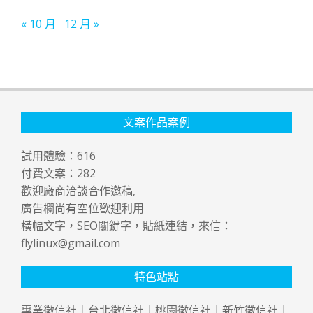
« 10 月
12 月 »
文案作品案例
試用體驗：
616
付費文案：
282
歡迎廠商洽談合作邀稿,
廣告欄尚有空位歡迎利用
橫幅文字，SEO關鍵字，貼紙連結，來信：
flylinux@gmail.com
特色站點
專業
徵信社
｜
台北徵信社
｜
桃園徵信社
｜
新竹徵信社
｜