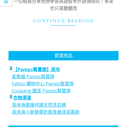
一位組員分享他想學習英語投考外語領隊的，本來
也只是聽聽而
CONTINUE READING
寶寶用品
【Pamps幫寶適】尿布
家樂福 Pamps幫寶適
Yahoo 購物中心 Pamps幫寶適
Coupang 酷澎 Pamps幫寶適
衣物清潔
清淨海健康呵護天然洗衣精
清淨海小麥精華奶瓶食器清潔慕斯