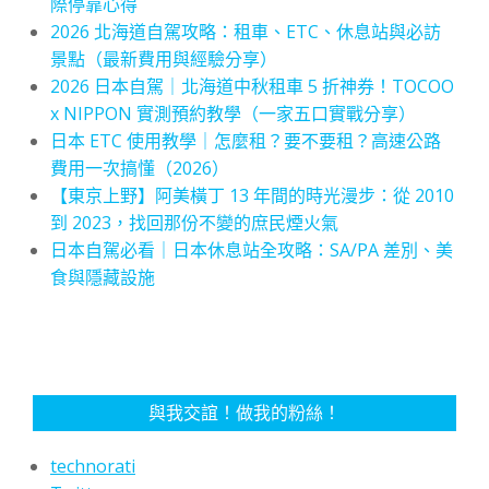
際停靠心得
2026 北海道自駕攻略：租車、ETC、休息站與必訪
景點（最新費用與經驗分享）
2026 日本自駕｜北海道中秋租車 5 折神券！TOCOO
x NIPPON 實測預約教學（一家五口實戰分享）
日本 ETC 使用教學｜怎麼租？要不要租？高速公路
費用一次搞懂（2026）
【東京上野】阿美橫丁 13 年間的時光漫步：從 2010
到 2023，找回那份不變的庶民煙火氣
日本自駕必看｜日本休息站全攻略：SA/PA 差別、美
食與隱藏設施
與我交誼！做我的粉絲！
technorati