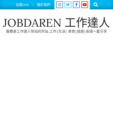
Skip
Search
加我Line
關於我們
to
content
JOBDAREN 工作達人
服務是工作達人架站的宗旨,工作|生活| 美食|旅遊|省錢～愛分享
Primary
Navigation
Menu