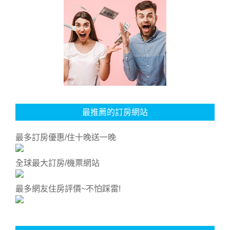
最推薦的訂房網站
最多訂房優惠/住十晚送一晚
全球最大訂房/機票網站
最多網友住房評價~不怕踩雷!