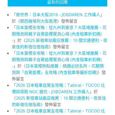
最新的回應
「
遊世界：日本大阪2016 - JOBDAREN 工作達人
」
於〈
關西機場到大阪南港
〉發佈留言
「
日本賞櫻全攻略｜從九州到東京 7 大區域推薦、花
期預測與親子自駕追櫻實測心得 (內含租車折扣碼)
-
」於〈
2025 新宿車站飯店推薦｜10 間交通便利、夜
景佳的新宿住宿指南
〉發佈留言
「
日本賞櫻全攻略｜從九州到東京 7 大區域推薦、花
期預測與親子自駕追櫻實測心得 (內含租車折扣碼)
-
」於〈
日本賞櫻熱點推薦｜精選必訪名所、花期預
測與「自駕追櫻」全攻略 (內含租車專屬折扣碼)
〉發
佈留言
「
2026 日本租車自駕全攻略：Tabirai、TOCOO 比
價與保險 NOC 避坑 - JOBDAREN 工作達人
」於
〈
2025 新宿車站飯店推薦｜10 間交通便利、夜景佳
的新宿住宿指南
〉發佈留言
「
2026 日本租車自駕全攻略：Tabirai、TOCOO 比