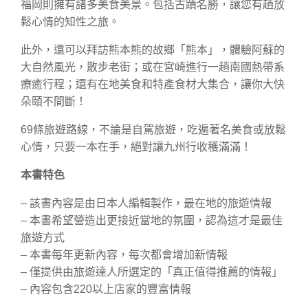
福岡則擁有諸多美食美景。包括古蹟名勝，讓您有趟放
鬆心情的知性之旅。
此外，還可以拜訪熊本熊的故鄉「熊本」，體驗阿蘇的
大自然風光，散步老街；或在宮崎進行一趟南國熱帶系
療癒行程；還有在地美食和特產食材大集合，讓你大快
朵頤不間斷！
69條旅遊路線，不論是自駕旅遊，吃遍著名美食或放鬆
心情，只要一本在手，絕對讓九州行收穫滿滿！
本書特色
– 該書內容是由日本人編輯製作，最在地的旅遊情報
– 本書希望營造出更接近當地的氛圍，認為這才是最佳
旅遊方式
– 本書每年更新內容，每次都會增加新情報
– 僅提供由旅遊達人所選定的「真正值得推薦的情報」
– 內容包含220以上店家的豐富情報