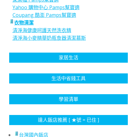
Yahoo 購物中心 Pamps幫寶適
Coupang 酷澎 Pamps幫寶適
衣物清潔
清淨海健康呵護天然洗衣精
清淨海小麥精華奶瓶食器清潔慕斯
家居生活
生活中省錢工具
學習清單
達人飯店推薦 [ ★號 = 已住 ]
台灣國內飯店