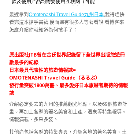
最近拿到
Omotenashi Travel Guide九州日本
,我得趕快
看完這本搶手書籍,後面還有很多人等著看說,看博客來
怎麼介紹你就知道為何搶手了：
原出版社JTB曾在金氏世界紀錄留下全世界出版旅遊冊
數最多的紀錄
日本最具代表性的旅遊情報誌=
OMOTENASHI Travel Guide（るるぶ）
發行量突破1800萬冊、最多愛好日本旅遊者期待的情報
誌
介紹必定要去的九州的推薦觀光地點，以及69個旅遊計
畫。再加上各縣的著名美食和土產，溫泉等特集報導。
情報滿載、多采多姿。
其他尚包括各縣的特集專頁，介紹各地的著名美食、土