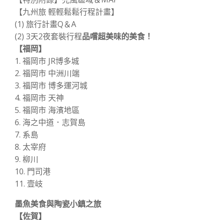
【九州旅 輕輕鬆鬆行程計畫】
(1) 旅行計畫Q＆A
(2) 3天2夜套裝行程
品嚐超美味的美食！
【福岡】
1. 福岡市 JR博多城
2. 福岡市 中洲川端
3. 福岡市 博多運河城
4. 福岡市 天神
5. 福岡市 海濱地區
6. 海之中道．志賀島
7. 系島
8. 太宰府
9. 柳川
10. 門司港
11. 壹岐
墨魚美食與陶瓷小鎮之旅
【佐賀】