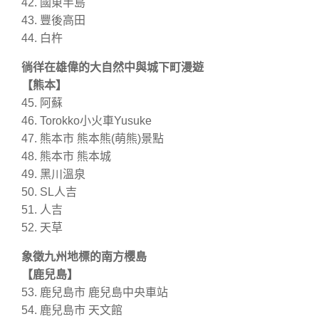
42. 國東半島
43. 豐後高田
44. 白杵
徜徉在雄偉的大自然中與城下町漫遊
【熊本】
45. 阿蘇
46. Torokko小火車Yusuke
47. 熊本市 熊本熊(萌熊)景點
48. 熊本市 熊本城
49. 黑川溫泉
50. SL人吉
51. 人吉
52. 天草
象徵九州地標的南方櫻島
【鹿兒島】
53. 鹿兒島市 鹿兒島中央車站
54. 鹿兒島市 天文館