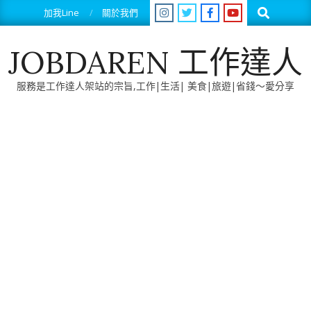
Skip
Search
加我Line
關於我們
to
content
JOBDAREN 工作達人
服務是工作達人架站的宗旨,工作|生活| 美食|旅遊|省錢～愛分享
Primary
Navigation
Menu