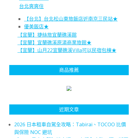
台北爽爽住
【台北】台北松山東旅飯店近南京三民站★
優美飯店★
【宜蘭】捷絲旅宜蘭礁溪館
【宜蘭】宜蘭礁溪原湯商業旅館★
【宜蘭】山月22宜蘭礁溪Villa可以民宿包棟★
商品推薦
近期文章
2026 日本租車自駕全攻略：Tabirai、TOCOO 比價
與保險 NOC 避坑