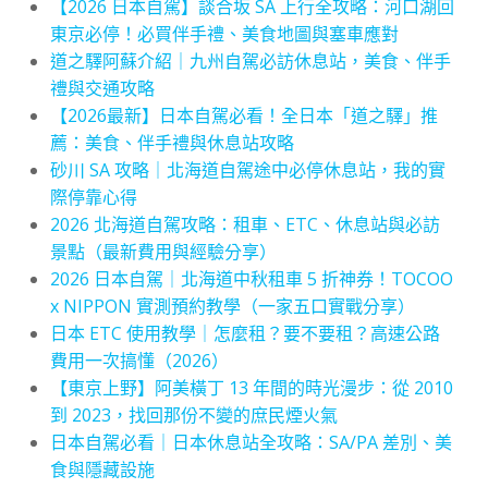
【2026 日本自駕】談合坂 SA 上行全攻略：河口湖回
東京必停！必買伴手禮、美食地圖與塞車應對
道之驛阿蘇介紹｜九州自駕必訪休息站，美食、伴手
禮與交通攻略
【2026最新】日本自駕必看！全日本「道之驛」推
薦：美食、伴手禮與休息站攻略
砂川 SA 攻略｜北海道自駕途中必停休息站，我的實
際停靠心得
2026 北海道自駕攻略：租車、ETC、休息站與必訪
景點（最新費用與經驗分享）
2026 日本自駕｜北海道中秋租車 5 折神券！TOCOO
x NIPPON 實測預約教學（一家五口實戰分享）
日本 ETC 使用教學｜怎麼租？要不要租？高速公路
費用一次搞懂（2026）
【東京上野】阿美橫丁 13 年間的時光漫步：從 2010
到 2023，找回那份不變的庶民煙火氣
日本自駕必看｜日本休息站全攻略：SA/PA 差別、美
食與隱藏設施