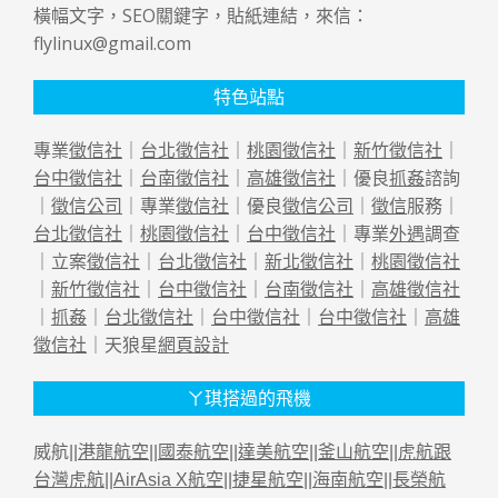
橫幅文字，SEO關鍵字，貼紙連結，來信：
flylinux@gmail.com
特色站點
專業
徵信社
｜
台北徵信社
｜
桃園徵信社
｜
新竹徵信社
｜
台中徵信社
｜
台南徵信社
｜
高雄徵信社
｜優良
抓姦
諮詢
｜
徵信公司
｜專業
徵信社
｜優良
徵信公司
｜
徵信
服務｜
台北徵信社
｜
桃園徵信社
｜
台中徵信社
｜專業
外遇
調查
｜立案
徵信社
｜
台北徵信社
｜
新北徵信社
｜
桃園徵信社
｜
新竹徵信社
｜
台中徵信社
｜
台南徵信社
｜
高雄徵信社
｜
抓姦
｜
台北徵信社
｜
台中徵信社
｜
台中徵信社
｜
高雄
徵信社
｜天狼星
網頁設計
ㄚ琪搭過的飛機
威航||
港龍航空
||
國泰航空
||
達美航空
||
釜山航空
||
虎航跟
台灣虎航
||
AirAsia X航空
||
捷星航空
||
海南航空
||
長榮航