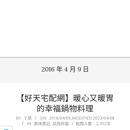
2016 年 4 月 9 日
【好天宅配網】暖心又暖胃
的幸福鍋物料理
2016-
BY:
ㄚ琪
ON:
2016/04/09
,MODIFIED:
2023/04/08
IN:
美味食記
,
試用評論
點閱人數：2,352次
04-