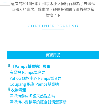
09
這次的2016日本九州京阪小人同行行程為了去逛逛
京都人的廚房…錦市場，硬是把銀閣寺跟哲學之道
給擠了下
CONTINUE READING
寶寶用品
【Pamps幫寶適】尿布
家樂福 Pamps幫寶適
Yahoo 購物中心 Pamps幫寶適
Coupang 酷澎 Pamps幫寶適
衣物清潔
清淨海健康呵護天然洗衣精
清淨海小麥精華奶瓶食器清潔慕斯