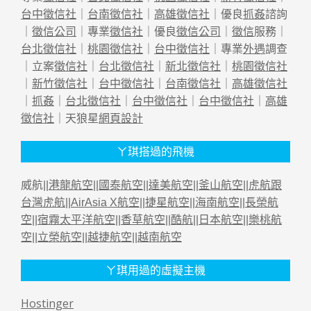
台中徵信社
｜
台南徵信社
｜
高雄徵信社
｜優良
抓姦
諮詢
｜
徵信公司
｜專業
徵信社
｜優良
徵信公司
｜
徵信
服務｜
台北徵信社
｜
桃園徵信社
｜
台中徵信社
｜專業
外遇
調查
｜立案
徵信社
｜
台北徵信社
｜
新北徵信社
｜
桃園徵信社
｜
新竹徵信社
｜
台中徵信社
｜
台南徵信社
｜
高雄徵信社
｜
抓姦
｜
台北徵信社
｜
台中徵信社
｜
台中徵信社
｜
高雄
徵信社
｜天狼星
網頁設計
ㄚ琪搭過的飛機
威航||
港龍航空
||
國泰航空
||
達美航空
||
釜山航空
||
虎航跟
台灣虎航
||
AirAsia X航空
||
捷星航空
||
海南航空
||
長榮航
空
||
宿霧太平洋航空
||
香草航空
||
酷航
||
日本航空
||
樂桃航
空
||
立榮航空
||
越捷航空
||
越南航空
ㄚ琪用過的虛擬主機
Hostinger