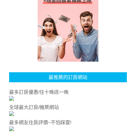
最推薦的訂房網站
最多訂房優惠/住十晚送一晚
全球最大訂房/機票網站
最多網友住房評價~不怕踩雷!