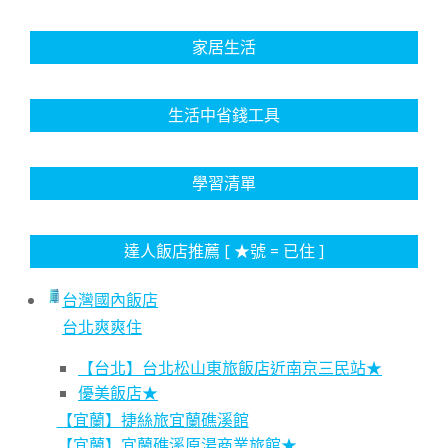
家居生活
生活中省錢工具
學習清單
達人飯店推薦 [ ★號 = 已住 ]
台灣國內飯店
台北爽爽住
【台北】台北松山東旅飯店近南京三民站★
優美飯店★
【宜蘭】捷絲旅宜蘭礁溪館
【宜蘭】宜蘭礁溪原湯商業旅館★