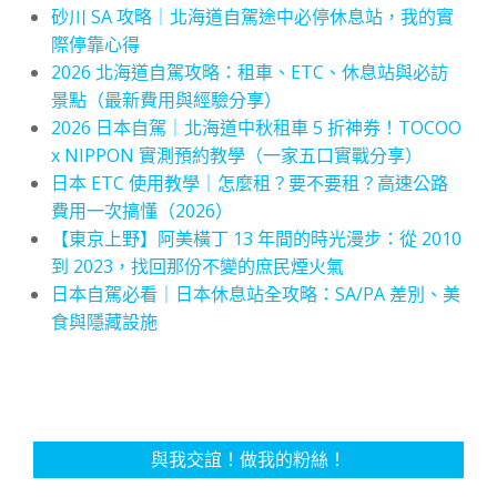
砂川 SA 攻略｜北海道自駕途中必停休息站，我的實
際停靠心得
2026 北海道自駕攻略：租車、ETC、休息站與必訪
景點（最新費用與經驗分享）
2026 日本自駕｜北海道中秋租車 5 折神券！TOCOO
x NIPPON 實測預約教學（一家五口實戰分享）
日本 ETC 使用教學｜怎麼租？要不要租？高速公路
費用一次搞懂（2026）
【東京上野】阿美橫丁 13 年間的時光漫步：從 2010
到 2023，找回那份不變的庶民煙火氣
日本自駕必看｜日本休息站全攻略：SA/PA 差別、美
食與隱藏設施
與我交誼！做我的粉絲！