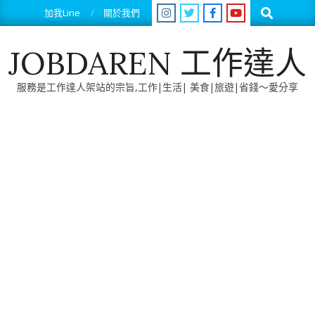
Skip
Search
加我Line
關於我們
to
content
JOBDAREN 工作達人
服務是工作達人架站的宗旨,工作|生活| 美食|旅遊|省錢～愛分享
Primary
Navigation
Menu