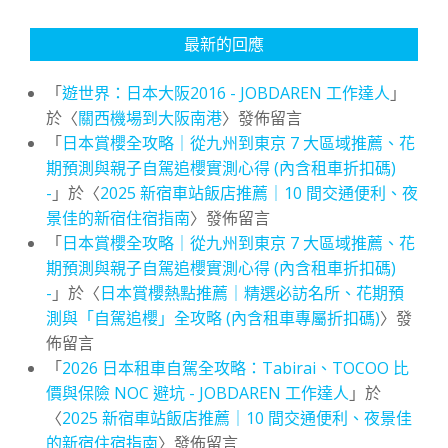
最新的回應
「
遊世界：日本大阪2016 - JOBDAREN 工作達人
」
於〈
關西機場到大阪南港
〉發佈留言
「
日本賞櫻全攻略｜從九州到東京 7 大區域推薦、花
期預測與親子自駕追櫻實測心得 (內含租車折扣碼)
-
」於〈
2025 新宿車站飯店推薦｜10 間交通便利、夜
景佳的新宿住宿指南
〉發佈留言
「
日本賞櫻全攻略｜從九州到東京 7 大區域推薦、花
期預測與親子自駕追櫻實測心得 (內含租車折扣碼)
-
」於〈
日本賞櫻熱點推薦｜精選必訪名所、花期預
測與「自駕追櫻」全攻略 (內含租車專屬折扣碼)
〉發
佈留言
「
2026 日本租車自駕全攻略：Tabirai、TOCOO 比
價與保險 NOC 避坑 - JOBDAREN 工作達人
」於
〈
2025 新宿車站飯店推薦｜10 間交通便利、夜景佳
的新宿住宿指南
〉發佈留言