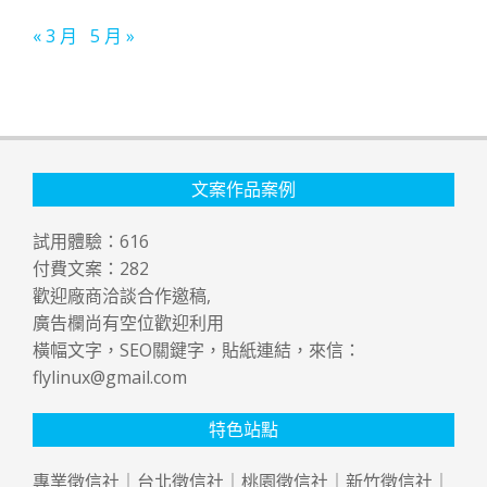
« 3 月
5 月 »
文案作品案例
試用體驗：
616
付費文案：
282
歡迎廠商洽談合作邀稿,
廣告欄尚有空位歡迎利用
橫幅文字，SEO關鍵字，貼紙連結，來信：
flylinux@gmail.com
特色站點
專業
徵信社
｜
台北徵信社
｜
桃園徵信社
｜
新竹徵信社
｜