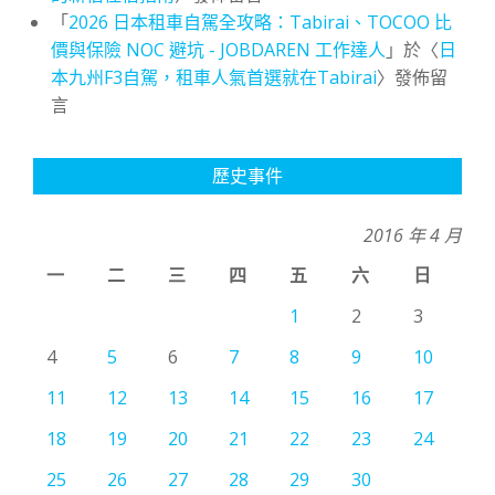
「
2026 日本租車自駕全攻略：Tabirai、TOCOO 比
價與保險 NOC 避坑 - JOBDAREN 工作達人
」於〈
日
本九州F3自駕，租車人氣首選就在Tabirai
〉發佈留
言
歷史事件
2016 年 4 月
一
二
三
四
五
六
日
1
2
3
4
5
6
7
8
9
10
11
12
13
14
15
16
17
18
19
20
21
22
23
24
25
26
27
28
29
30