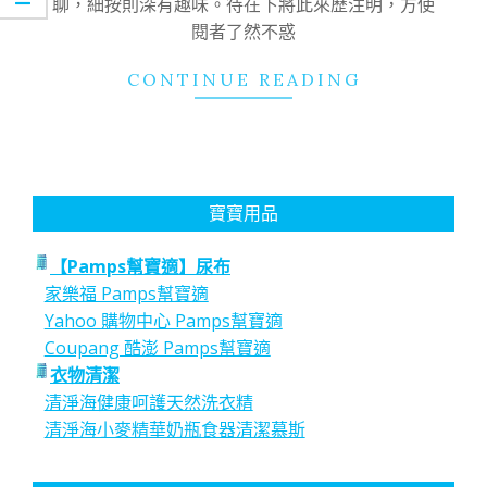
聊，細按則深有趣味。待在下將此來歷注明，方使
閱者了然不惑
CONTINUE READING
寶寶用品
【Pamps幫寶適】尿布
家樂福 Pamps幫寶適
Yahoo 購物中心 Pamps幫寶適
Coupang 酷澎 Pamps幫寶適
衣物清潔
清淨海健康呵護天然洗衣精
清淨海小麥精華奶瓶食器清潔慕斯