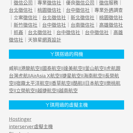
｜
徵信公司
｜專業
徵信社
｜優良
徵信公司
｜
徵信
服務｜
台北徵信社
｜
桃園徵信社
｜
台中徵信社
｜專業
外遇
調查
｜立案
徵信社
｜
台北徵信社
｜
新北徵信社
｜
桃園徵信社
｜
新竹徵信社
｜
台中徵信社
｜
台南徵信社
｜
高雄徵信社
｜
抓姦
｜
台北徵信社
｜
台中徵信社
｜
台中徵信社
｜
高雄
徵信社
｜天狼星
網頁設計
ㄚ琪搭過的飛機
威航||
港龍航空
||
國泰航空
||
達美航空
||
釜山航空
||
虎航跟
台灣虎航
||
AirAsia X航空
||
捷星航空
||
海南航空
||
長榮航
空
||
宿霧太平洋航空
||
香草航空
||
酷航
||
日本航空
||
樂桃航
空
||
立榮航空
||
越捷航空
||
越南航空
ㄚ琪用過的虛擬主機
Hostinger
interserver虛擬主機