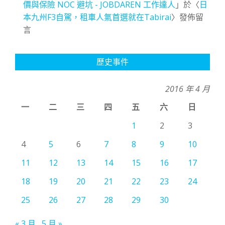
價與保險 NOC 避坑 - JOBDAREN 工作達人
」於〈
日
本九州F3自駕，租車人氣首選就在Tabirai
〉發佈留
言
歷史事件
2016 年 4 月
一
二
三
四
五
六
日
1
2
3
4
5
6
7
8
9
10
11
12
13
14
15
16
17
18
19
20
21
22
23
24
25
26
27
28
29
30
« 3 月
5 月 »