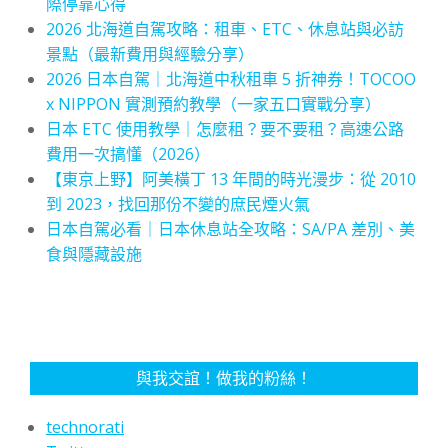
際停靠心得
2026 北海道自駕攻略：租車、ETC、休息站與必訪
景點（最新費用與經驗分享）
2026 日本自駕｜北海道中秋租車 5 折神券！TOCOO
x NIPPON 實測預約教學（一家五口實戰分享）
日本 ETC 使用教學｜怎麼租？要不要租？高速公路
費用一次搞懂（2026）
【東京上野】阿美橫丁 13 年間的時光漫步：從 2010
到 2023，找回那份不變的庶民煙火氣
日本自駕必看｜日本休息站全攻略：SA/PA 差別、美
食與隱藏設施
與我交誼！做我的粉絲！
technorati