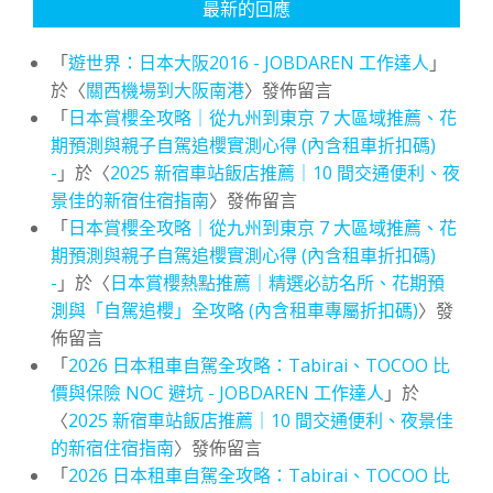
最新的回應
「
遊世界：日本大阪2016 - JOBDAREN 工作達人
」
於〈
關西機場到大阪南港
〉發佈留言
「
日本賞櫻全攻略｜從九州到東京 7 大區域推薦、花
期預測與親子自駕追櫻實測心得 (內含租車折扣碼)
-
」於〈
2025 新宿車站飯店推薦｜10 間交通便利、夜
景佳的新宿住宿指南
〉發佈留言
「
日本賞櫻全攻略｜從九州到東京 7 大區域推薦、花
期預測與親子自駕追櫻實測心得 (內含租車折扣碼)
-
」於〈
日本賞櫻熱點推薦｜精選必訪名所、花期預
測與「自駕追櫻」全攻略 (內含租車專屬折扣碼)
〉發
佈留言
「
2026 日本租車自駕全攻略：Tabirai、TOCOO 比
價與保險 NOC 避坑 - JOBDAREN 工作達人
」於
〈
2025 新宿車站飯店推薦｜10 間交通便利、夜景佳
的新宿住宿指南
〉發佈留言
「
2026 日本租車自駕全攻略：Tabirai、TOCOO 比