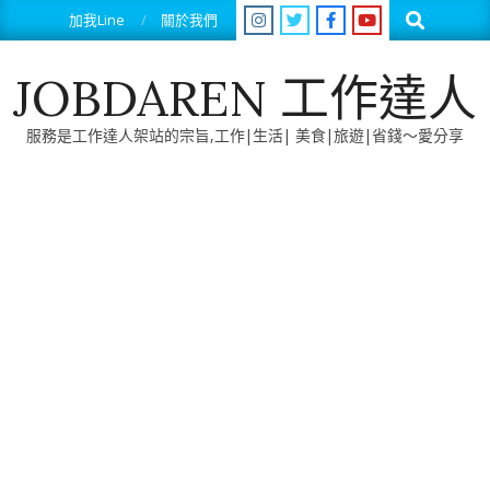
Skip
Search
加我Line
關於我們
to
content
JOBDAREN 工作達人
服務是工作達人架站的宗旨,工作|生活| 美食|旅遊|省錢～愛分享
Primary
Navigation
Menu