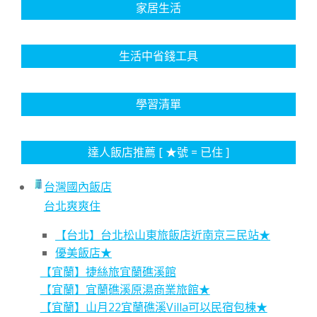
家居生活
生活中省錢工具
學習清單
達人飯店推薦 [ ★號 = 已住 ]
台灣國內飯店
台北爽爽住
【台北】台北松山東旅飯店近南京三民站★
優美飯店★
【宜蘭】捷絲旅宜蘭礁溪館
【宜蘭】宜蘭礁溪原湯商業旅館★
【宜蘭】山月22宜蘭礁溪Villa可以民宿包棟★