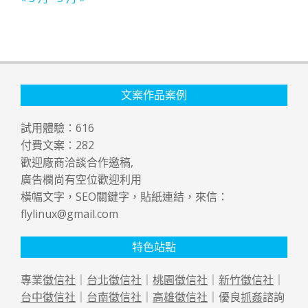
文案作品案例
試用體驗：
616
付費文案：
282
歡迎廠商洽談合作邀稿,
廣告欄尚有空位歡迎利用
橫幅文字，SEO關鍵字，貼紙連結，來信：
flylinux@gmail.com
特色站點
專業
徵信社
｜
台北徵信社
｜
桃園徵信社
｜
新竹徵信社
｜
台中徵信社
｜
台南徵信社
｜
高雄徵信社
｜優良
抓姦
諮詢