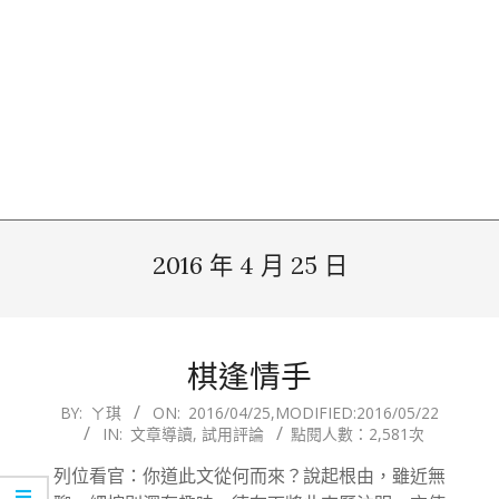
2016 年 4 月 25 日
棋逢情手
2016-
BY:
ㄚ琪
ON:
2016/04/25
,MODIFIED:
2016/05/22
IN:
文章導讀
,
試用評論
點閱人數：2,581次
04-
25
列位看官：你道此文從何而來？說起根由，雖近無