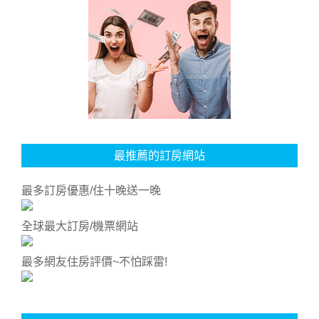
最推薦的訂房網站
最多訂房優惠/住十晚送一晚
全球最大訂房/機票網站
最多網友住房評價~不怕踩雷!