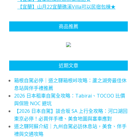
【宜蘭】山月22宜蘭礁溪Villa可以民宿包棟★
商品推薦
近期文章
箱根自駕必停｜道之驛箱根峠攻略：蘆之湖旁最佳休
息站與伴手禮推薦
2026 日本租車自駕全攻略：Tabirai、TOCOO 比價
與保險 NOC 避坑
【2026 日本自駕】談合坂 SA 上行全攻略：河口湖回
東京必停！必買伴手禮、美食地圖與塞車應對
道之驛阿蘇介紹｜九州自駕必訪休息站，美食、伴手
禮與交通攻略