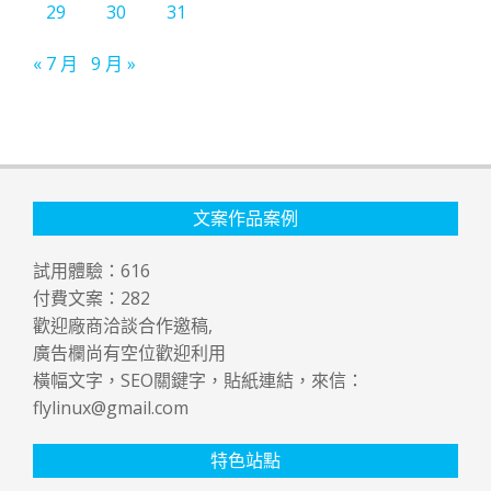
29
30
31
« 7 月
9 月 »
文案作品案例
試用體驗：
616
付費文案：
282
歡迎廠商洽談合作邀稿,
廣告欄尚有空位歡迎利用
橫幅文字，SEO關鍵字，貼紙連結，來信：
flylinux@gmail.com
特色站點