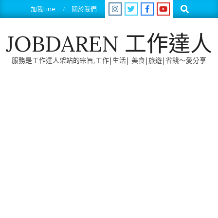
Skip
Search
加我Line
關於我們
to
content
JOBDAREN 工作達人
服務是工作達人架站的宗旨,工作|生活| 美食|旅遊|省錢～愛分享
Primary
Navigation
Menu