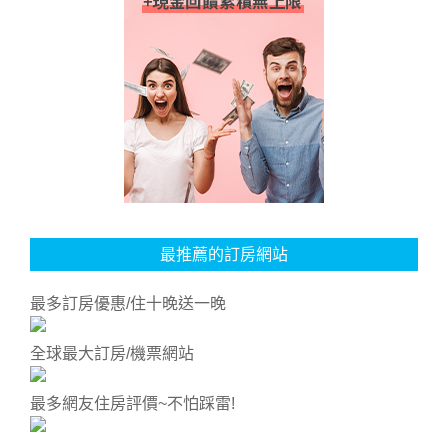
最推薦的訂房網站
最多訂房優惠/住十晚送一晚
全球最大訂房/機票網站
最多網友住房評價~不怕踩雷!