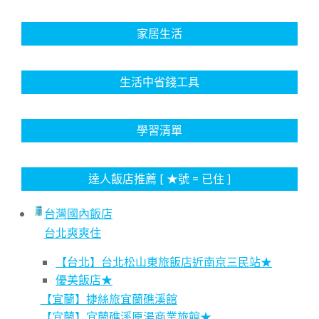
家居生活
生活中省錢工具
學習清單
達人飯店推薦 [ ★號 = 已住 ]
台灣國內飯店
台北爽爽住
【台北】台北松山東旅飯店近南京三民站★
優美飯店★
【宜蘭】捷絲旅宜蘭礁溪館
【宜蘭】宜蘭礁溪原湯商業旅館★