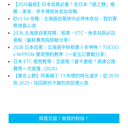
【2026最新】日本自駕必看！全日本「道之驛」推
薦：美食、伴手禮與休息站攻略
砂川 SA 攻略｜北海道自駕途中必停休息站，我的實
際停靠心得
2026 北海道自駕攻略：租車、ETC、休息站與必訪
景點（最新費用與經驗分享）
2026 日本自駕｜北海道中秋租車 5 折神券！TOCOO
x NIPPON 實測預約教學（一家五口實戰分享）
日本 ETC 使用教學｜怎麼租？要不要租？高速公路
費用一次搞懂（2026）
【東京上野】阿美橫丁 13 年間的時光漫步：從 2010
到 2023，找回那份不變的庶民煙火氣
與我交誼！做我的粉絲！