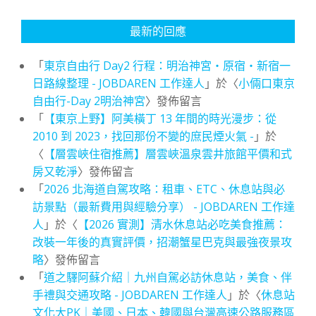
最新的回應
「
東京自由行 Day2 行程：明治神宮・原宿・新宿一
日路線整理 - JOBDAREN 工作達人
」於〈
小倆口東京
自由行-Day 2明治神宮
〉發佈留言
「
【東京上野】阿美橫丁 13 年間的時光漫步：從
2010 到 2023，找回那份不變的庶民煙火氣 -
」於
〈
【層雲峽住宿推薦】層雲峽溫泉雲井旅館平價和式
房又乾淨
〉發佈留言
「
2026 北海道自駕攻略：租車、ETC、休息站與必
訪景點（最新費用與經驗分享） - JOBDAREN 工作達
人
」於〈
【2026 實測】清水休息站必吃美食推薦：
改裝一年後的真實評價，招潮蟹星巴克與最強夜景攻
略
〉發佈留言
「
道之驛阿蘇介紹｜九州自駕必訪休息站，美食、伴
手禮與交通攻略 - JOBDAREN 工作達人
」於〈
休息站
文化大PK｜美國、日本、韓國與台灣高速公路服務區