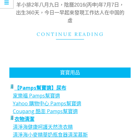
09
羊小排2年八月九日，陰曆2016(丙申)年7月7日，
出生360天，今日一早起來發現工作达人在中国的
虛
CONTINUE READING
寶寶用品
【Pamps幫寶適】尿布
家樂福 Pamps幫寶適
Yahoo 購物中心 Pamps幫寶適
Coupang 酷澎 Pamps幫寶適
衣物清潔
清淨海健康呵護天然洗衣精
清淨海小麥精華奶瓶食器清潔慕斯