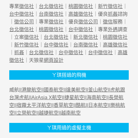
專業
徵信社
｜
台北徵信社
｜
桃園徵信社
｜
新竹徵信社
｜
台中徵信社
｜
台南徵信社
｜
高雄徵信社
｜優良
抓姦
諮詢
｜
徵信公司
｜專業
徵信社
｜優良
徵信公司
｜
徵信
服務｜
台北徵信社
｜
桃園徵信社
｜
台中徵信社
｜專業
外遇
調查
｜立案
徵信社
｜
台北徵信社
｜
新北徵信社
｜
桃園徵信社
｜
新竹徵信社
｜
台中徵信社
｜
台南徵信社
｜
高雄徵信社
｜
抓姦
｜
台北徵信社
｜
台中徵信社
｜
台中徵信社
｜
高雄
徵信社
｜天狼星
網頁設計
ㄚ琪搭過的飛機
威航||
港龍航空
||
國泰航空
||
達美航空
||
釜山航空
||
虎航跟
台灣虎航
||
AirAsia X航空
||
捷星航空
||
海南航空
||
長榮航
空
||
宿霧太平洋航空
||
香草航空
||
酷航
||
日本航空
||
樂桃航
空
||
立榮航空
||
越捷航空
||
越南航空
ㄚ琪用過的虛擬主機