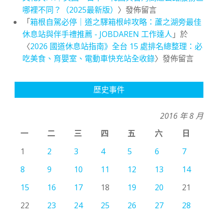
哪裡不同？（2025最新版）
〉發佈留言
「
箱根自駕必停｜道之驛箱根峠攻略：蘆之湖旁最佳
休息站與伴手禮推薦 - JOBDAREN 工作達人
」於
〈
2026 國道休息站指南》全台 15 處排名總整理：必
吃美食、育嬰室、電動車快充站全收錄
〉發佈留言
歷史事件
2016 年 8 月
一
二
三
四
五
六
日
1
2
3
4
5
6
7
8
9
10
11
12
13
14
15
16
17
18
19
20
21
22
23
24
25
26
27
28