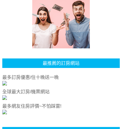
最推薦的訂房網站
最多訂房優惠/住十晚送一晚
全球最大訂房/機票網站
最多網友住房評價~不怕踩雷!