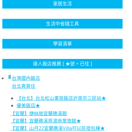
家居生活
生活中省錢工具
學習清單
達人飯店推薦 [ ★號 = 已住 ]
台灣國內飯店
台北爽爽住
【台北】台北松山東旅飯店近南京三民站★
優美飯店★
【宜蘭】捷絲旅宜蘭礁溪館
【宜蘭】宜蘭礁溪原湯商業旅館★
【宜蘭】山月22宜蘭礁溪Villa可以民宿包棟★