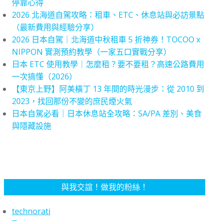
停靠心得
2026 北海道自駕攻略：租車、ETC、休息站與必訪景點
（最新費用與經驗分享）
2026 日本自駕｜北海道中秋租車 5 折神券！TOCOO x
NIPPON 實測預約教學（一家五口實戰分享）
日本 ETC 使用教學｜怎麼租？要不要租？高速公路費用
一次搞懂（2026）
【東京上野】阿美橫丁 13 年間的時光漫步：從 2010 到
2023，找回那份不變的庶民煙火氣
日本自駕必看｜日本休息站全攻略：SA/PA 差別、美食
與隱藏設施
與我交誼！做我的粉絲！
technorati