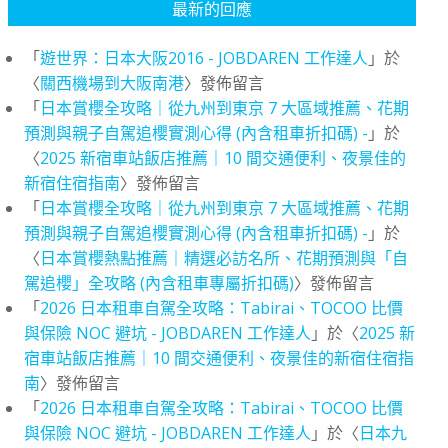
最新的回應
「
遊世界：日本大阪2016 - JOBDAREN 工作達人
」於
〈
關西機場到大阪南港
〉發佈留言
「
日本賞櫻全攻略｜從九州到東京 7 大區域推薦、花期
預測與親子自駕追櫻實測心得 (內含租車折扣碼) -
」於
〈
2025 新宿車站飯店推薦｜10 間交通便利、夜景佳的
新宿住宿指南
〉發佈留言
「
日本賞櫻全攻略｜從九州到東京 7 大區域推薦、花期
預測與親子自駕追櫻實測心得 (內含租車折扣碼) -
」於
〈
日本賞櫻熱點推薦｜精選必訪名所、花期預測與「自
駕追櫻」全攻略 (內含租車專屬折扣碼)
〉發佈留言
「
2026 日本租車自駕全攻略：Tabirai、TOCOO 比價
與保險 NOC 避坑 - JOBDAREN 工作達人
」於〈
2025 新
宿車站飯店推薦｜10 間交通便利、夜景佳的新宿住宿指
南
〉發佈留言
「
2026 日本租車自駕全攻略：Tabirai、TOCOO 比價
與保險 NOC 避坑 - JOBDAREN 工作達人
」於〈
日本九