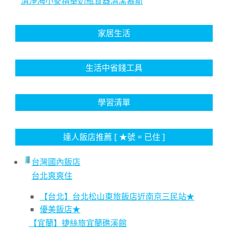
清淨海小麥精華奶瓶食器清潔慕斯
家居生活
生活中省錢工具
學習清單
達人飯店推薦 [ ★號 = 已住 ]
台灣國內飯店
台北爽爽住
【台北】台北松山東旅飯店近南京三民站★
優美飯店★
【宜蘭】捷絲旅宜蘭礁溪館