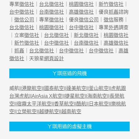
專業
徵信社
｜
台北徵信社
｜
桃園徵信社
｜
新竹徵信社
｜
台中徵信社
｜
台南徵信社
｜
高雄徵信社
｜優良
抓姦
諮詢
｜
徵信公司
｜專業
徵信社
｜優良
徵信公司
｜
徵信
服務｜
台北徵信社
｜
桃園徵信社
｜
台中徵信社
｜專業
外遇
調查
｜立案
徵信社
｜
台北徵信社
｜
新北徵信社
｜
桃園徵信社
｜
新竹徵信社
｜
台中徵信社
｜
台南徵信社
｜
高雄徵信社
｜
抓姦
｜
台北徵信社
｜
台中徵信社
｜
台中徵信社
｜
高雄
徵信社
｜天狼星
網頁設計
ㄚ琪搭過的飛機
威航||
港龍航空
||
國泰航空
||
達美航空
||
釜山航空
||
虎航跟
台灣虎航
||
AirAsia X航空
||
捷星航空
||
海南航空
||
長榮航
空
||
宿霧太平洋航空
||
香草航空
||
酷航
||
日本航空
||
樂桃航
空
||
立榮航空
||
越捷航空
||
越南航空
ㄚ琪用過的虛擬主機