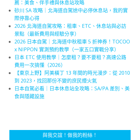
薦：美食、伴手禮與休息站攻略
砂川 SA 攻略｜北海道自駕途中必停休息站，我的實
際停靠心得
2026 北海道自駕攻略：租車、ETC、休息站與必訪
景點（最新費用與經驗分享）
2026 日本自駕｜北海道中秋租車 5 折神券！TOCOO
x NIPPON 實測預約教學（一家五口實戰分享）
日本 ETC 使用教學｜怎麼租？要不要租？高速公路
費用一次搞懂（2026）
【東京上野】阿美橫丁 13 年間的時光漫步：從 2010
到 2023，找回那份不變的庶民煙火氣
日本自駕必看｜日本休息站全攻略：SA/PA 差別、美
食與隱藏設施
與我交誼！做我的粉絲！