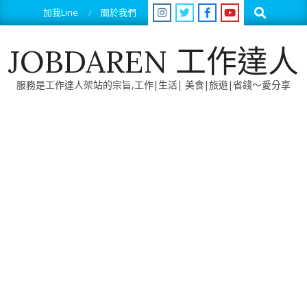
Skip
Search
加我Line
關於我們
to
content
JOBDAREN 工作達人
服務是工作達人架站的宗旨,工作|生活| 美食|旅遊|省錢～愛分享
Primary
Navigation
Menu