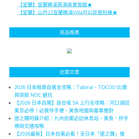
【宜蘭】宜蘭礁溪原湯商業旅館★
【宜蘭】山月22宜蘭礁溪Villa可以民宿包棟★
商品推薦
近期文章
2026 日本租車自駕全攻略：Tabirai、TOCOO 比價
與保險 NOC 避坑
【2026 日本自駕】談合坂 SA 上行全攻略：河口湖回
東京必停！必買伴手禮、美食地圖與塞車應對
道之驛阿蘇介紹｜九州自駕必訪休息站，美食、伴手
禮與交通攻略
【2026最新】日本自駕必看！全日本「道之驛」推