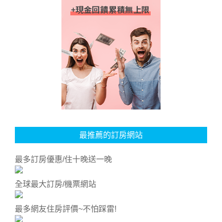
最推薦的訂房網站
最多訂房優惠/住十晚送一晚
全球最大訂房/機票網站
最多網友住房評價~不怕踩雷!