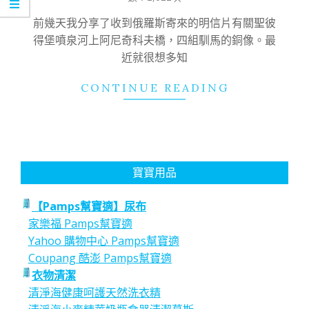
11
前幾天我分享了收到俄羅斯寄來的明信片有關聖彼
得堡噴泉河上阿尼奇科夫橋，四組馴馬的銅像。最
近就很想多知
CONTINUE READING
寶寶用品
【Pamps幫寶適】尿布
家樂福 Pamps幫寶適
Yahoo 購物中心 Pamps幫寶適
Coupang 酷澎 Pamps幫寶適
衣物清潔
清淨海健康呵護天然洗衣精