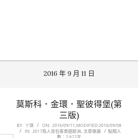
2016 年 9 月 11 日
莫斯科．金環．聖彼得堡(第
三版)
2016-
BY:
ㄚ琪
ON:
2016/09/11
,MODIFIED:
2016/09/08
IN:
2017鳥人背包客樂遊歐洲
,
文章導讀
點閱人
09-
數：2,622次