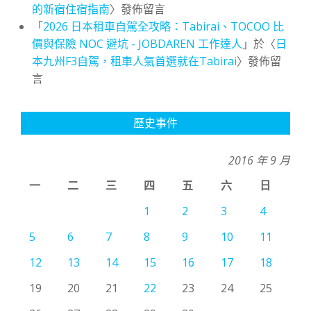
的新宿住宿指南
〉發佈留言
「
2026 日本租車自駕全攻略：Tabirai、TOCOO 比
價與保險 NOC 避坑 - JOBDAREN 工作達人
」於〈
日
本九州F3自駕，租車人氣首選就在Tabirai
〉發佈留
言
歷史事件
2016 年 9 月
一
二
三
四
五
六
日
1
2
3
4
5
6
7
8
9
10
11
12
13
14
15
16
17
18
19
20
21
22
23
24
25