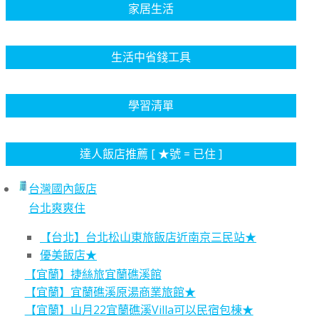
家居生活
生活中省錢工具
學習清單
達人飯店推薦 [ ★號 = 已住 ]
台灣國內飯店
台北爽爽住
【台北】台北松山東旅飯店近南京三民站★
優美飯店★
【宜蘭】捷絲旅宜蘭礁溪館
【宜蘭】宜蘭礁溪原湯商業旅館★
【宜蘭】山月22宜蘭礁溪Villa可以民宿包棟★