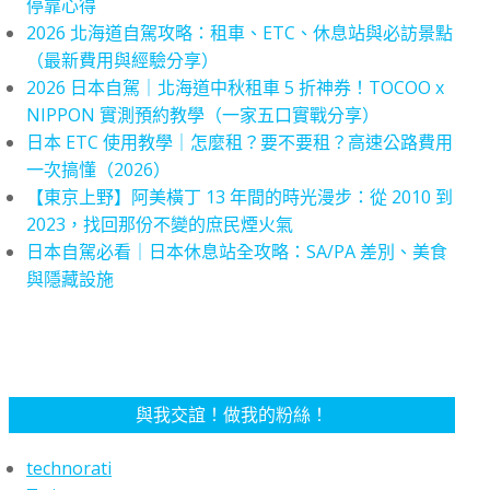
停靠心得
2026 北海道自駕攻略：租車、ETC、休息站與必訪景點
（最新費用與經驗分享）
2026 日本自駕｜北海道中秋租車 5 折神券！TOCOO x
NIPPON 實測預約教學（一家五口實戰分享）
日本 ETC 使用教學｜怎麼租？要不要租？高速公路費用
一次搞懂（2026）
【東京上野】阿美橫丁 13 年間的時光漫步：從 2010 到
2023，找回那份不變的庶民煙火氣
日本自駕必看｜日本休息站全攻略：SA/PA 差別、美食
與隱藏設施
與我交誼！做我的粉絲！
technorati