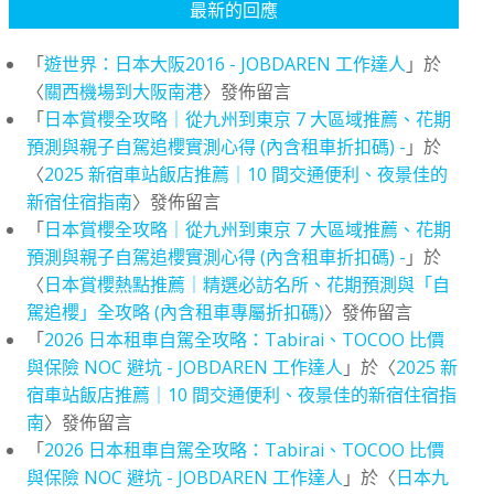
最新的回應
「
遊世界：日本大阪2016 - JOBDAREN 工作達人
」於
〈
關西機場到大阪南港
〉發佈留言
「
日本賞櫻全攻略｜從九州到東京 7 大區域推薦、花期
預測與親子自駕追櫻實測心得 (內含租車折扣碼) -
」於
〈
2025 新宿車站飯店推薦｜10 間交通便利、夜景佳的
新宿住宿指南
〉發佈留言
「
日本賞櫻全攻略｜從九州到東京 7 大區域推薦、花期
預測與親子自駕追櫻實測心得 (內含租車折扣碼) -
」於
〈
日本賞櫻熱點推薦｜精選必訪名所、花期預測與「自
駕追櫻」全攻略 (內含租車專屬折扣碼)
〉發佈留言
「
2026 日本租車自駕全攻略：Tabirai、TOCOO 比價
與保險 NOC 避坑 - JOBDAREN 工作達人
」於〈
2025 新
宿車站飯店推薦｜10 間交通便利、夜景佳的新宿住宿指
南
〉發佈留言
「
2026 日本租車自駕全攻略：Tabirai、TOCOO 比價
與保險 NOC 避坑 - JOBDAREN 工作達人
」於〈
日本九