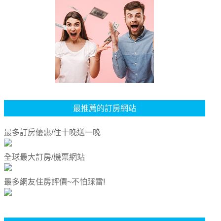
最推薦的訂房網站
最多訂房優惠/住十晚送一晚
全球最大訂房/機票網站
最多網友住房評價~不怕踩雷!