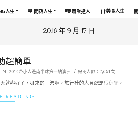
美食人生
ING人生
開箱人生
職業達人
2016 年 9 月 17 日
助超簡單
IN:
2016帶小人遊南半球第一站澳洲
點閱人數：2,661次
3天就辦好了，哪來的一週啊，旅行社的人員總是很保守，
E READING