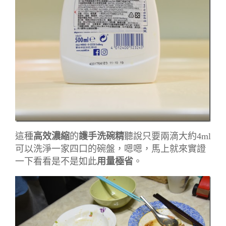
這種
高效濃縮
的
護手洗碗精
聽說只要兩滴大約4ml
可以洗淨一家四口的碗盤，嗯嗯，馬上就來實證
一下看看是不是如此
用量極省
。