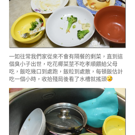
一如往常我們家從來不會有隔餐的剩菜，直到這
個臭小子出世，吃花椰菜莖不吃孝順餵給父母
吃，飯吃幾口到處跑，飯粒到處散，每頓飯估計
吃一個小時，收拾殘局後看了水槽就搖頭