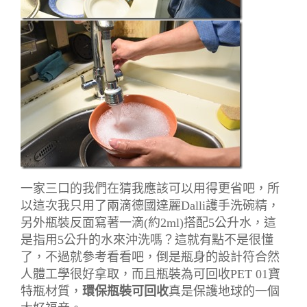
一家三口的我們在猜我應該可以用得更省吧，所
以這次我只用了兩滴德國達麗Dalli護手洗碗精，
另外瓶裝反面寫著一滴(約2ml)搭配5公升水，這
是指用5公升的水來沖洗嗎？這就有點不是很懂
了，不過就參考看看吧，倒是瓶身的設計符合然
人體工學很好拿取，而且瓶裝為可回收PET 01寶
特瓶材質，
環保瓶裝可回收
真是保護地球的一個