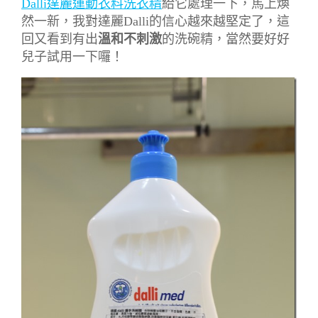
Dalli達麗運動衣料洗衣精
給它處理一下，馬上煥
然一新，我對達麗Dalli的信心越來越堅定了，這
回又看到有出
溫和不刺激
的洗碗精，當然要好好
兒子試用一下囉！