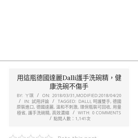
用這瓶德國達麗Dalli護手洗碗精，健
康洗碗不傷手
BY:
ㄚ琪
ON:
2018/03/31
,MODIFIED:
2018/04/20
IN:
試用評論
TAGGED:
DALLI
,
呵護雙手
,
德國
原裝進口
,
德國達麗
,
溫和不刺激
,
環保瓶裝可回收
,
用量
極省
,
護手洗碗精
,
高效濃縮
WITH:
0 COMMENTS
點閱人數：1,141次