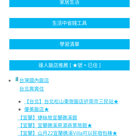
家居生活
生活中省錢工具
學習清單
達人飯店推薦 [ ★號 = 已住 ]
台灣國內飯店
台北爽爽住
【台北】台北松山東旅飯店近南京三民站★
優美飯店★
【宜蘭】捷絲旅宜蘭礁溪館
【宜蘭】宜蘭礁溪原湯商業旅館★
【宜蘭】山月22宜蘭礁溪Villa可以民宿包棟★