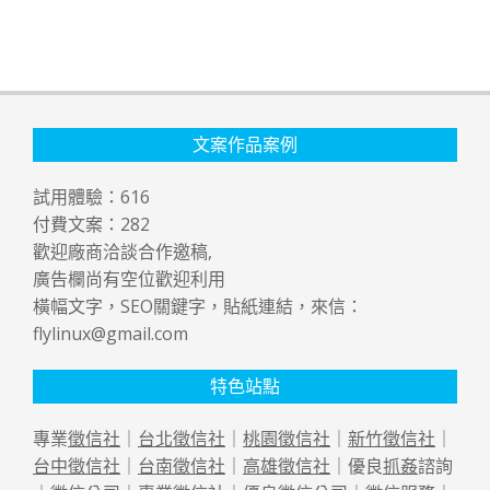
文案作品案例
試用體驗：
616
付費文案：
282
歡迎廠商洽談合作邀稿,
廣告欄尚有空位歡迎利用
橫幅文字，SEO關鍵字，貼紙連結，來信：
flylinux@gmail.com
特色站點
專業
徵信社
｜
台北徵信社
｜
桃園徵信社
｜
新竹徵信社
｜
台中徵信社
｜
台南徵信社
｜
高雄徵信社
｜優良
抓姦
諮詢