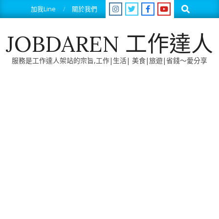
Skip
Search
加我Line
關於我們
to
content
JOBDAREN 工作達人
服務是工作達人架站的宗旨,工作|生活| 美食|旅遊|省錢～愛分享
Primary
Navigation
Menu