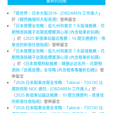
最新的回應
「
遊世界：日本大阪2016 - JOBDAREN 工作達人
」
於〈
關西機場到大阪南港
〉發佈留言
「
日本賞櫻全攻略｜從九州到東京 7 大區域推薦、花
期預測與親子自駕追櫻實測心得 (內含租車折扣碼)
-
」於〈
2025 新宿車站飯店推薦｜10 間交通便利、夜
景佳的新宿住宿指南
〉發佈留言
「
日本賞櫻全攻略｜從九州到東京 7 大區域推薦、花
期預測與親子自駕追櫻實測心得 (內含租車折扣碼)
-
」於〈
日本賞櫻熱點推薦｜精選必訪名所、花期預
測與「自駕追櫻」全攻略 (內含租車專屬折扣碼)
〉發
佈留言
「
2026 日本租車自駕全攻略：Tabirai、TOCOO 比
價與保險 NOC 避坑 - JOBDAREN 工作達人
」於
〈
2025 新宿車站飯店推薦｜10 間交通便利、夜景佳
的新宿住宿指南
〉發佈留言
「
2026 日本租車自駕全攻略：Tabirai、TOCOO 比