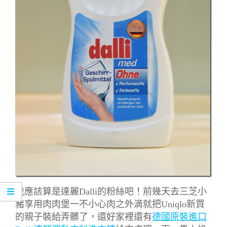
我應該算是達麗Dalli的粉絲吧！前幾天去三芝小
豬享用肉肉堡一不小心肉之外滴就把Uniqlo新買
的親子裝給弄髒了，還好家裡還有
德國原裝進口