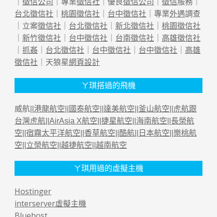
｜
徵信公司
｜專業
徵信社
｜優良
徵信公司
｜
徵信
服務｜
台北徵信社
｜
桃園徵信社
｜
台中徵信社
｜專業
外遇
調查
｜立案
徵信社
｜
台北徵信社
｜
新北徵信社
｜
桃園徵信社
｜
新竹徵信社
｜
台中徵信社
｜
台南徵信社
｜
高雄徵信社
｜
抓姦
｜
台北徵信社
｜
台中徵信社
｜
台中徵信社
｜
高雄
徵信社
｜天狼星
網頁設計
ㄚ琪搭過的飛機
威航||
港龍航空
||
國泰航空
||
達美航空
||
釜山航空
||
虎航跟
台灣虎航
||
AirAsia X航空
||
捷星航空
||
海南航空
||
長榮航
空
||
宿霧太平洋航空
||
香草航空
||
酷航
||
日本航空
||
樂桃航
空
||
立榮航空
||
越捷航空
||
越南航空
ㄚ琪用過的虛擬主機
Hostinger
interserver虛擬主機
Bluehost