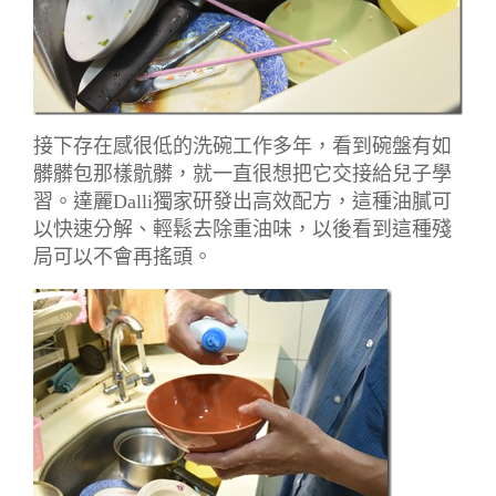
接下存在感很低的洗碗工作多年，看到碗盤有如
髒髒包那樣骯髒，就一直很想把它交接給兒子學
習。達麗Dalli獨家研發出高效配方，這種油膩可
以快速分解、輕鬆去除重油味，以後看到這種殘
局可以不會再搖頭。