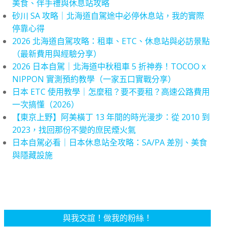
美食、伴手禮與休息站攻略
砂川 SA 攻略｜北海道自駕途中必停休息站，我的實際
停靠心得
2026 北海道自駕攻略：租車、ETC、休息站與必訪景點
（最新費用與經驗分享）
2026 日本自駕｜北海道中秋租車 5 折神券！TOCOO x
NIPPON 實測預約教學（一家五口實戰分享）
日本 ETC 使用教學｜怎麼租？要不要租？高速公路費用
一次搞懂（2026）
【東京上野】阿美橫丁 13 年間的時光漫步：從 2010 到
2023，找回那份不變的庶民煙火氣
日本自駕必看｜日本休息站全攻略：SA/PA 差別、美食
與隱藏設施
與我交誼！做我的粉絲！