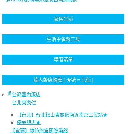
家居生活
生活中省錢工具
學習清單
達人飯店推薦 [ ★號 = 已住 ]
台灣國內飯店
台北爽爽住
【台北】台北松山東旅飯店近南京三民站★
優美飯店★
【宜蘭】捷絲旅宜蘭礁溪館