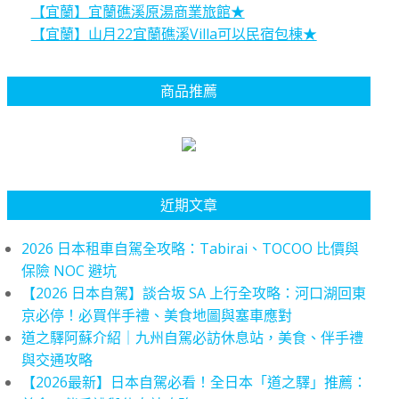
【宜蘭】宜蘭礁溪原湯商業旅館★
【宜蘭】山月22宜蘭礁溪Villa可以民宿包棟★
商品推薦
近期文章
2026 日本租車自駕全攻略：Tabirai、TOCOO 比價與
保險 NOC 避坑
【2026 日本自駕】談合坂 SA 上行全攻略：河口湖回東
京必停！必買伴手禮、美食地圖與塞車應對
道之驛阿蘇介紹｜九州自駕必訪休息站，美食、伴手禮
與交通攻略
【2026最新】日本自駕必看！全日本「道之驛」推薦：