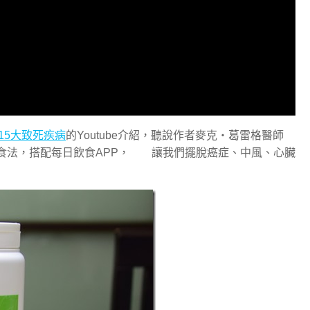
15大致死疾病
的Youtube介紹，聽說作者麥克‧葛雷格醫師
踐的無病飲食法，搭配每日飲食APP， 讓我們擺脫癌症、中風、心臟