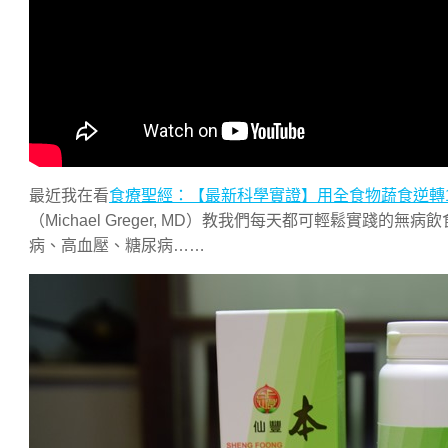
最近我在看
食療聖經：【最新科學實證】用全食物蔬食逆轉
（Michael Greger, MD）教我們每天都可輕鬆實
病、高血壓、糖尿病……