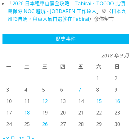
「
2026 日本租車自駕全攻略：Tabirai、TOCOO 比價
與保險 NOC 避坑 - JOBDAREN 工作達人
」於〈
日本九
州F3自駕，租車人氣首選就在Tabirai
〉發佈留言
歷史事件
2018 年 9 月
一
二
三
四
五
六
日
1
2
3
4
5
6
7
8
9
10
11
12
13
14
15
16
17
18
19
20
21
22
23
24
25
26
27
28
29
30
« 8 月
10 月 »