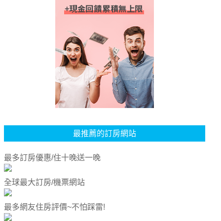
最推薦的訂房網站
最多訂房優惠/住十晚送一晚
全球最大訂房/機票網站
最多網友住房評價~不怕踩雷!