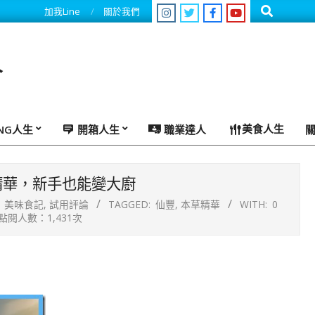
Search
加我Line
關於我們
人
美食人生
ING人生
開箱人生
職業達人
精華，新手也能變大廚
美味食記
,
試用評論
TAGGED:
仙豐
,
本草精華
WITH:
0
點閱人數：1,431次