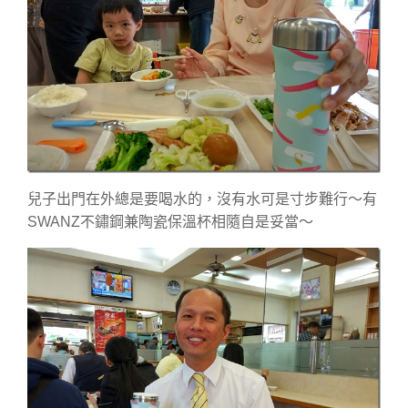
兒子出門在外總是要喝水的，沒有水可是寸步難行～有
SWANZ不鏽鋼兼陶瓷保溫杯相隨自是妥當～