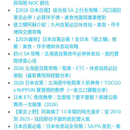
與保險 NOC 避坑
【2026 日本自駕】談合坂 SA 上行全攻略：河口湖回
東京必停！必買伴手禮、美食地圖與塞車應對
道之驛阿蘇介紹｜九州自駕必訪休息站，美食、伴手
禮與交通攻略
【2026最新】日本自駕必看！全日本「道之驛」推
薦：美食、伴手禮與休息站攻略
砂川 SA 攻略｜北海道自駕途中必停休息站，我的實
際停靠心得
2026 北海道自駕攻略：租車、ETC、休息站與必訪
景點（最新費用與經驗分享）
2026 日本自駕｜北海道中秋租車 5 折神券！TOCOO
x NIPPON 實測預約教學（一家五口實戰分享）
日本 ETC 使用教學｜怎麼租？要不要租？高速公路
費用一次搞懂（2026）
【東京上野】阿美橫丁 13 年間的時光漫步：從 2010
到 2023，找回那份不變的庶民煙火氣
日本自駕必看｜日本休息站全攻略：SA/PA 差別、美