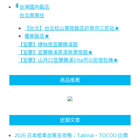
台灣國內飯店
台北爽爽住
【台北】台北松山東旅飯店近南京三民站★
優美飯店★
【宜蘭】捷絲旅宜蘭礁溪館
【宜蘭】宜蘭礁溪原湯商業旅館★
【宜蘭】山月22宜蘭礁溪Villa可以民宿包棟★
商品推薦
近期文章
2026 日本租車自駕全攻略：Tabirai、TOCOO 比價