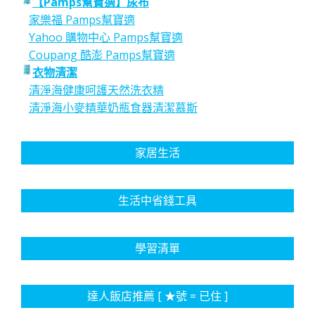
【Pamps幫寶適】尿布
家樂福 Pamps幫寶適
Yahoo 購物中心 Pamps幫寶適
Coupang 酷澎 Pamps幫寶適
衣物清潔
清淨海健康呵護天然洗衣精
清淨海小麥精華奶瓶食器清潔慕斯
家居生活
生活中省錢工具
學習清單
達人飯店推薦 [ ★號 = 已住 ]