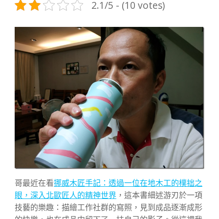
2.1/5 - (10 votes)
哥最近在看
挪威木匠手記：透過一位在地木工的樸拙之
眼，深入北歐匠人的精神世界
，這本書細述游刃於一項
技藝的樂趣：描繪工作社群的寫照，見到成品逐漸成形