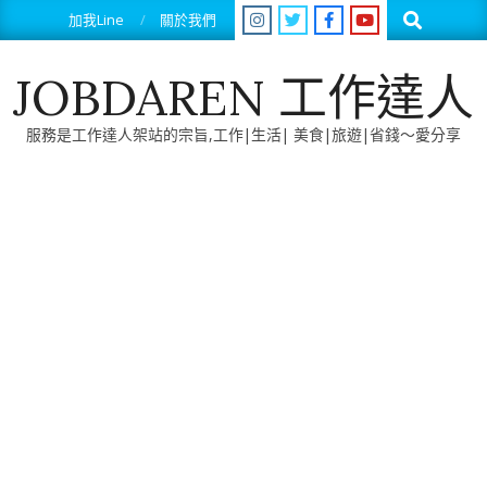
Skip
Search
加我Line
關於我們
to
content
JOBDAREN 工作達人
服務是工作達人架站的宗旨,工作|生活| 美食|旅遊|省錢～愛分享
Primary
Navigation
Menu