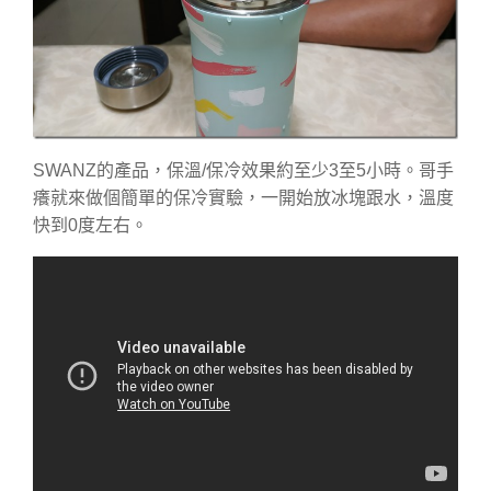
SWANZ的產品，保溫/保冷效果約至少3至5小時。哥手
癢就來做個簡單的保冷實驗，一開始放冰塊跟水，溫度
快到0度左右。