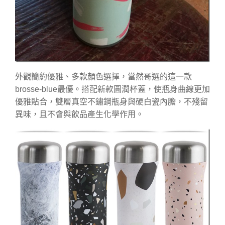
外觀簡約優雅、多款顏色選擇，當然哥選的這一款
brosse-blue最優。搭配新款圓潤杯蓋，使瓶身曲線更加
優雅貼合，雙層真空不鏽鋼瓶身與硬白瓷內膽，不殘留
異味，且不會與飲品產生化學作用。