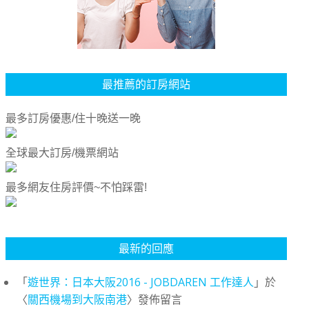
最推薦的訂房網站
最多訂房優惠/住十晚送一晚
全球最大訂房/機票網站
最多網友住房評價~不怕踩雷!
最新的回應
「
遊世界：日本大阪2016 - JOBDAREN 工作達人
」於
〈
關西機場到大阪南港
〉發佈留言