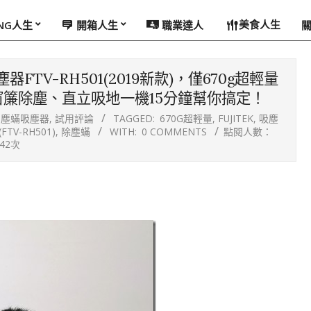
美食人生
ING人生
開箱人生
職業達人
FTV-RH501(2019新款)，僅670g超輕量
簾除塵、直立吸地一機15分鐘幫你搞定！
塵蟎吸塵器
,
試用評論
TAGGED:
670G超輕量
,
FUJITEK
,
吸塵
V-RH501)
,
除塵蟎
WITH:
0 COMMENTS
點閱人數：
842次