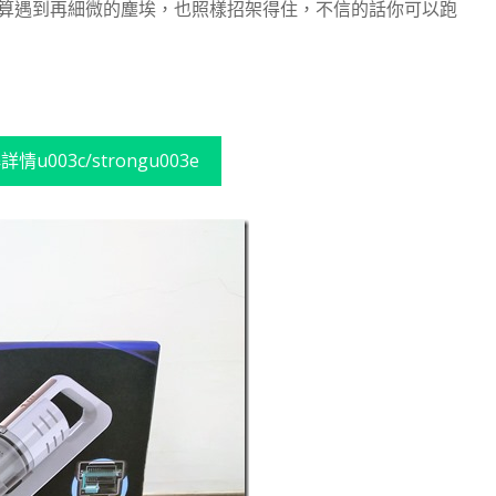
算遇到再細微的塵埃，也照樣招架得住，不信的話你可以跑
詳情u003c/strongu003e