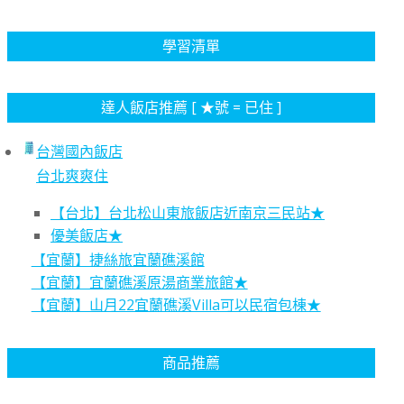
學習清單
達人飯店推薦 [ ★號 = 已住 ]
台灣國內飯店
台北爽爽住
【台北】台北松山東旅飯店近南京三民站★
優美飯店★
【宜蘭】捷絲旅宜蘭礁溪館
【宜蘭】宜蘭礁溪原湯商業旅館★
【宜蘭】山月22宜蘭礁溪Villa可以民宿包棟★
商品推薦