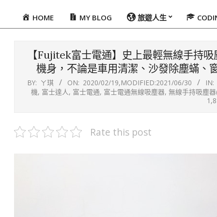
HOME
MY BLOG
旅遊人生
COD
Primary
Navigation
Menu
【Fujitek富士電通】史上最輕無線手持吸塵器
機身，不論是車用清潔、沙發除塵蟎、窗
BY:
ㄚ琪
ON:
2020/02/19
,MODIFIED:
2021/06/30
IN:
機
,
富士達人
,
富士電通
,
富士電通無線吸塵器
,
無線手持吸塵器(FT
1,
Rate this post