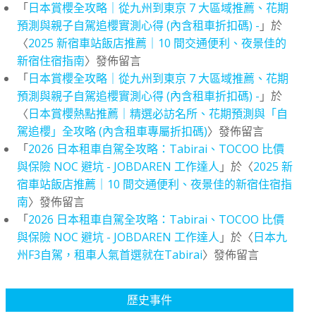
「
日本賞櫻全攻略｜從九州到東京 7 大區域推薦、花期
預測與親子自駕追櫻實測心得 (內含租車折扣碼) -
」於
〈
2025 新宿車站飯店推薦｜10 間交通便利、夜景佳的
新宿住宿指南
〉發佈留言
「
日本賞櫻全攻略｜從九州到東京 7 大區域推薦、花期
預測與親子自駕追櫻實測心得 (內含租車折扣碼) -
」於
〈
日本賞櫻熱點推薦｜精選必訪名所、花期預測與「自
駕追櫻」全攻略 (內含租車專屬折扣碼)
〉發佈留言
「
2026 日本租車自駕全攻略：Tabirai、TOCOO 比價
與保險 NOC 避坑 - JOBDAREN 工作達人
」於〈
2025 新
宿車站飯店推薦｜10 間交通便利、夜景佳的新宿住宿指
南
〉發佈留言
「
2026 日本租車自駕全攻略：Tabirai、TOCOO 比價
與保險 NOC 避坑 - JOBDAREN 工作達人
」於〈
日本九
州F3自駕，租車人氣首選就在Tabirai
〉發佈留言
歷史事件