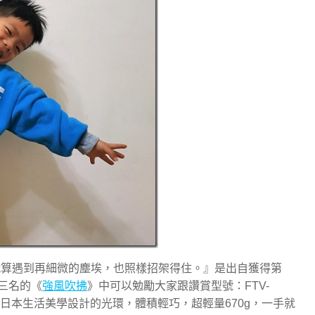
就算遇到再細微的塵埃，也照樣招架得住。』是出自獲得第
第三名的《
強風吹拂
》中可以勉勵大家跟讚賞型號：FTV-
，擁有日本生活美學設計的光環，體積輕巧，超輕量670g，一手就