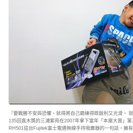
『要戰勝不安與恐懼，就得將自己磨練得既銳利又光滑， 
135回直木獎的三浦紫苑在2007年拿下當年「本屋大賞」
RH501這台Fujitek富士電通無線手持吸塵器的一句話