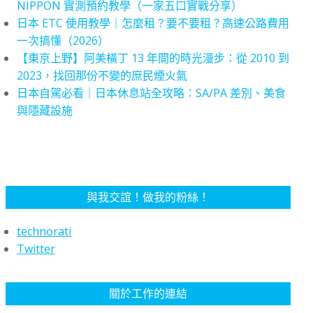
NIPPON 實測預約教學（一家五口實戰分享）
日本 ETC 使用教學｜怎麼租？要不要租？高速公路費用
一次搞懂（2026）
【東京上野】阿美橫丁 13 年間的時光漫步：從 2010 到
2023，找回那份不變的庶民煙火氣
日本自駕必看｜日本休息站全攻略：SA/PA 差別、美食
與隱藏設施
與我交誼！做我的粉絲！
technorati
Twitter
關於工作的連結