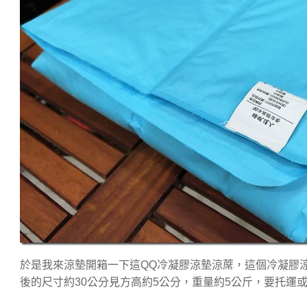
於是我來涼墊開箱一下這QQ冷凝膠涼墊涼蓆，這個冷凝膠
後的尺寸約30公分見方高約5公分，重量約5公斤，要托運或