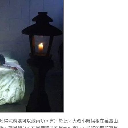
睡得涼爽還可以練內功。有別於此，大叔小時候租在萬壽山