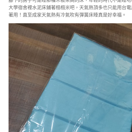
腳下的房子可是睡那種木板架高的床，年輕的時代不是睡地
大學宿舍裡水泥床鋪著榻榻米吧，天氣熱頂多也只能用台電
著用！直至成家天氣熱有冷氣吹有彈簧床睡真是好幸福。