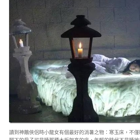
讀到神鵰俠侶時小龍女有個最好的消暑之物：寒玉床，不僅