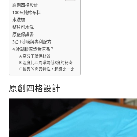
原創四格設計
100%純棉布料
水洗標
整片可水洗
原廠保證書
3合1薄膜與專利配方
4.冷凝膠涼墊會涼嗎？
A.高分子環保材質
B.溫度比四周環境低3度的祕密
C.優異的商品特性，超級比一比
原創四格設計