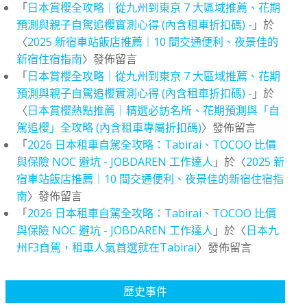
「
日本賞櫻全攻略｜從九州到東京 7 大區域推薦、花期
預測與親子自駕追櫻實測心得 (內含租車折扣碼) -
」於
〈
2025 新宿車站飯店推薦｜10 間交通便利、夜景佳的
新宿住宿指南
〉發佈留言
「
日本賞櫻全攻略｜從九州到東京 7 大區域推薦、花期
預測與親子自駕追櫻實測心得 (內含租車折扣碼) -
」於
〈
日本賞櫻熱點推薦｜精選必訪名所、花期預測與「自
駕追櫻」全攻略 (內含租車專屬折扣碼)
〉發佈留言
「
2026 日本租車自駕全攻略：Tabirai、TOCOO 比價
與保險 NOC 避坑 - JOBDAREN 工作達人
」於〈
2025 新
宿車站飯店推薦｜10 間交通便利、夜景佳的新宿住宿指
南
〉發佈留言
「
2026 日本租車自駕全攻略：Tabirai、TOCOO 比價
與保險 NOC 避坑 - JOBDAREN 工作達人
」於〈
日本九
州F3自駕，租車人氣首選就在Tabirai
〉發佈留言
歷史事件