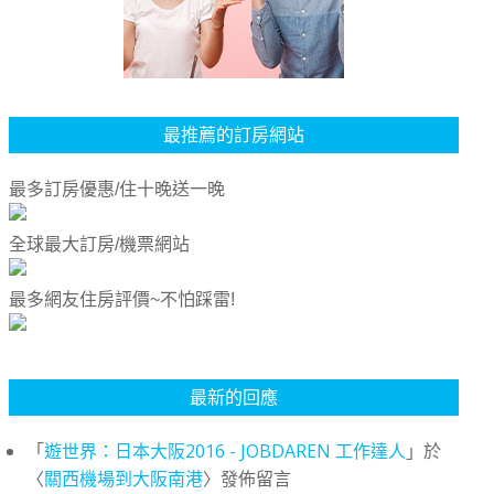
最推薦的訂房網站
最多訂房優惠/住十晚送一晚
全球最大訂房/機票網站
最多網友住房評價~不怕踩雷!
最新的回應
「
遊世界：日本大阪2016 - JOBDAREN 工作達人
」於
〈
關西機場到大阪南港
〉發佈留言