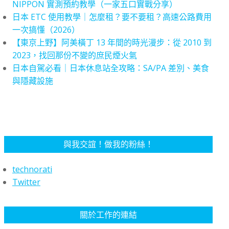
NIPPON 實測預約教學（一家五口實戰分享）
日本 ETC 使用教學｜怎麼租？要不要租？高速公路費用
一次搞懂（2026）
【東京上野】阿美橫丁 13 年間的時光漫步：從 2010 到
2023，找回那份不變的庶民煙火氣
日本自駕必看｜日本休息站全攻略：SA/PA 差別、美食
與隱藏設施
與我交誼！做我的粉絲！
technorati
Twitter
關於工作的連結