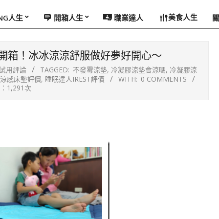
美食人生
ING人生
開箱人生
職業達人
涼墊開箱！冰冰涼涼舒服做好夢好開心～
試用評論
TAGGED:
不發霉涼墊
,
冷凝膠涼墊會涼嗎
,
冷凝膠涼
涼感床墊評價
,
睡眠達人IREST評價
WITH:
0 COMMENTS
1,291次