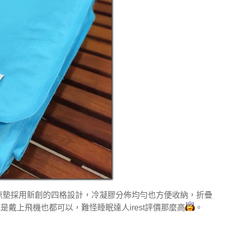
涼墊採用新創的四格設計，冷凝膠分佈均勻也方便收納，折疊
是戴上飛機也都可以，難怪睡眠達人irest評價那麼高
。