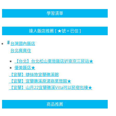
學習清單
達人飯店推薦 [ ★號 = 已住 ]
台灣國內飯店
台北爽爽住
【台北】台北松山東旅飯店近南京三民站★
優美飯店★
【宜蘭】捷絲旅宜蘭礁溪館
【宜蘭】宜蘭礁溪原湯商業旅館★
【宜蘭】山月22宜蘭礁溪Villa可以民宿包棟★
商品推薦