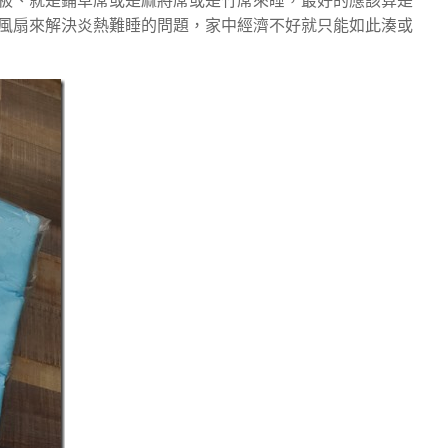
板、就是鋪草蓆或是麻將蓆或是竹蓆來睡，最好的應該算是
風扇來解決炎熱難睡的問題，家中經濟不好就只能如此湊或