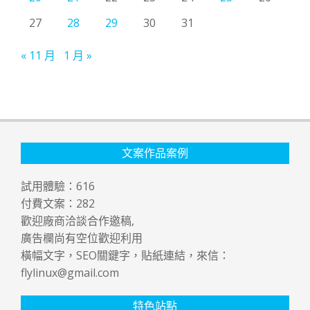
27
28
29
30
31
« 11 月
1 月 »
文案作品案例
試用體驗：
616
付費文案：
282
歡迎廠商洽談合作邀稿,
廣告欄尚有空位歡迎利用
橫幅文字，SEO關鍵字，貼紙連結，來信：
flylinux@gmail.com
特色站點