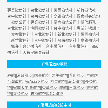
專業
徵信社
｜
台北徵信社
｜
桃園徵信社
｜
新竹徵信社
｜
台中徵信社
｜
台南徵信社
｜
高雄徵信社
｜優良
抓姦
諮詢
｜
徵信公司
｜專業
徵信社
｜優良
徵信公司
｜
徵信
服務｜
台北徵信社
｜
桃園徵信社
｜
台中徵信社
｜專業
外遇
調查
｜立案
徵信社
｜
台北徵信社
｜
新北徵信社
｜
桃園徵信社
｜
新竹徵信社
｜
台中徵信社
｜
台南徵信社
｜
高雄徵信社
｜
抓姦
｜
台北徵信社
｜
台中徵信社
｜
台中徵信社
｜
高雄
徵信社
｜天狼星
網頁設計
ㄚ琪搭過的飛機
威航||
港龍航空
||
國泰航空
||
達美航空
||
釜山航空
||
虎航跟
台灣虎航
||
AirAsia X航空
||
捷星航空
||
海南航空
||
長榮航
空
||
宿霧太平洋航空
||
香草航空
||
酷航
||
日本航空
||
樂桃航
空
||
立榮航空
||
越捷航空
||
越南航空
ㄚ琪用過的虛擬主機