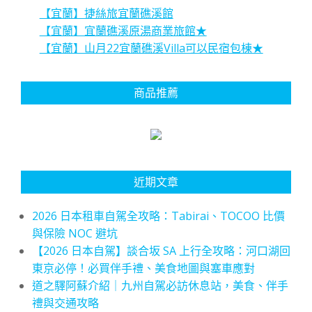
【宜蘭】捷絲旅宜蘭礁溪館
【宜蘭】宜蘭礁溪原湯商業旅館★
【宜蘭】山月22宜蘭礁溪Villa可以民宿包棟★
商品推薦
近期文章
2026 日本租車自駕全攻略：Tabirai、TOCOO 比價
與保險 NOC 避坑
【2026 日本自駕】談合坂 SA 上行全攻略：河口湖回
東京必停！必買伴手禮、美食地圖與塞車應對
道之驛阿蘇介紹｜九州自駕必訪休息站，美食、伴手
禮與交通攻略