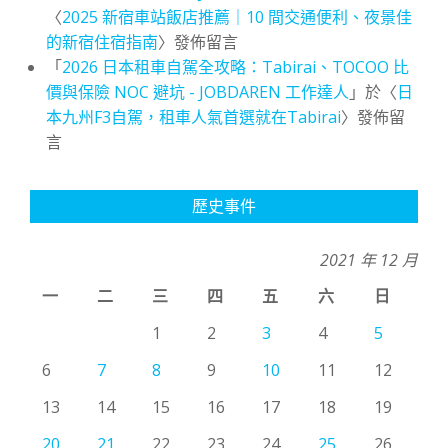
〈
2025 新宿車站飯店推薦｜10 間交通便利、夜景佳
的新宿住宿指南
〉發佈留言
「
2026 日本租車自駕全攻略：Tabirai、TOCOO 比
價與保險 NOC 避坑 - JOBDAREN 工作達人
」於〈
日
本九州F3自駕，租車人氣首選就在Tabirai
〉發佈留
言
歷史事件
2021 年 12 月
一
二
三
四
五
六
日
1
2
3
4
5
6
7
8
9
10
11
12
13
14
15
16
17
18
19
20
21
22
23
24
25
26