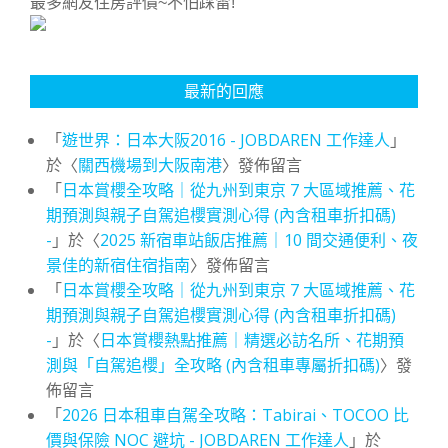
最多網友住房評價~不怕踩雷!
最新的回應
「
遊世界：日本大阪2016 - JOBDAREN 工作達人
」
於〈
關西機場到大阪南港
〉發佈留言
「
日本賞櫻全攻略｜從九州到東京 7 大區域推薦、花
期預測與親子自駕追櫻實測心得 (內含租車折扣碼)
-
」於〈
2025 新宿車站飯店推薦｜10 間交通便利、夜
景佳的新宿住宿指南
〉發佈留言
「
日本賞櫻全攻略｜從九州到東京 7 大區域推薦、花
期預測與親子自駕追櫻實測心得 (內含租車折扣碼)
-
」於〈
日本賞櫻熱點推薦｜精選必訪名所、花期預
測與「自駕追櫻」全攻略 (內含租車專屬折扣碼)
〉發
佈留言
「
2026 日本租車自駕全攻略：Tabirai、TOCOO 比
價與保險 NOC 避坑 - JOBDAREN 工作達人
」於