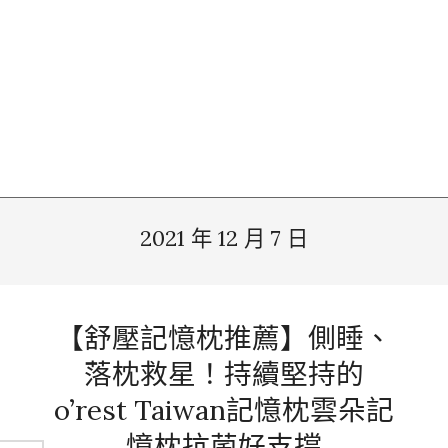
2021 年 12 月 7 日
【舒壓記憶枕推薦】側睡、
落枕救星！持續堅持的
o’rest Taiwan記憶枕雲朵記
憶枕抗菌好支撐