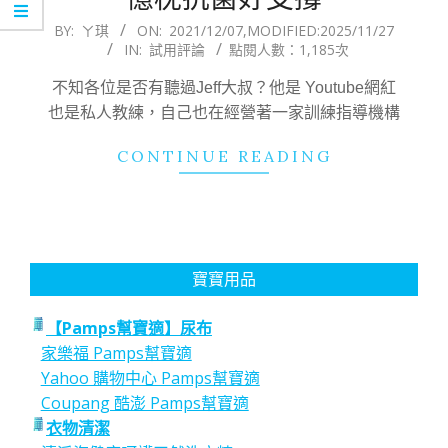
2021-
BY:
ㄚ琪
ON:
2021/12/07
,MODIFIED:
2025/11/27
IN:
試用評論
點閱人數：1,185次
12-
07
不知各位是否有聽過Jeff大叔？他是 Youtube網紅
也是私人教練，自己也在經營著一家訓練指導機構
CONTINUE READING
寶寶用品
【Pamps幫寶適】尿布
家樂福 Pamps幫寶適
Yahoo 購物中心 Pamps幫寶適
Coupang 酷澎 Pamps幫寶適
衣物清潔