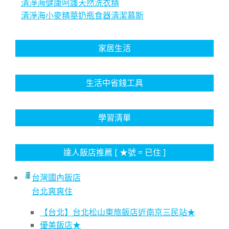
清淨海健康呵護天然洗衣精
清淨海小麥精華奶瓶食器清潔慕斯
家居生活
生活中省錢工具
學習清單
達人飯店推薦 [ ★號 = 已住 ]
台灣國內飯店
台北爽爽住
【台北】台北松山東旅飯店近南京三民站★
優美飯店★