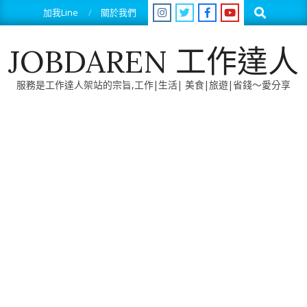
Skip
Search
加我Line
關於我們
to
content
JOBDAREN 工作達人
服務是工作達人架站的宗旨,工作|生活| 美食|旅遊|省錢～愛分享
Primary
Navigation
Menu