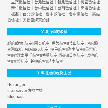
｜立案
徵信社
｜
台北徵信社
｜
新北徵信社
｜
桃園徵信社
｜
新竹徵信社
｜
台中徵信社
｜
台南徵信社
｜
高雄徵信社
｜
抓姦
｜
台北徵信社
｜
台中徵信社
｜
台中徵信社
｜
高雄
徵信社
｜天狼星
網頁設計
ㄚ琪搭過的飛機
威航||
港龍航空
||
國泰航空
||
達美航空
||
釜山航空
||
虎航跟
台灣虎航
||
AirAsia X航空
||
捷星航空
||
海南航空
||
長榮航
空
||
宿霧太平洋航空
||
香草航空
||
酷航
||
日本航空
||
樂桃航
空
||
立榮航空
||
越捷航空
||
越南航空
ㄚ琪用過的虛擬主機
Hostinger
interserver虛擬主機
Bluehost