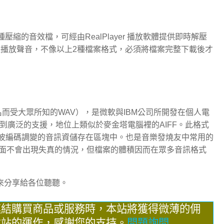
它是一種壓縮的音效檔，可經由RealPlayer 播放軟體提供即時解壓
邊播放聲音，不像以上2種檔案格式，必須將檔案完整下載後才
者是因為副檔名而受大眾所知的WAV），是微軟與IBM公司所開發在個人電
受到廣泛的支援，地位上類似於麥金塔電腦裡的AIFF。此格式
用脈波編碼調變的音訊資儲存在區塊中。也是音樂發燒友中常用的
面不會出現失真的情況，但檔案的體積因而在眾多音訊格式
也來分享給各位聽聽。
連結購買商品或服務時，本站將獲得微薄的佣
本站的運作，感謝您的支持。
問題詢問