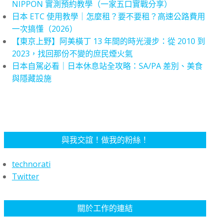
NIPPON 實測預約教學（一家五口實戰分享）
日本 ETC 使用教學｜怎麼租？要不要租？高速公路費用
一次搞懂（2026）
【東京上野】阿美橫丁 13 年間的時光漫步：從 2010 到
2023，找回那份不變的庶民煙火氣
日本自駕必看｜日本休息站全攻略：SA/PA 差別、美食
與隱藏設施
與我交誼！做我的粉絲！
technorati
Twitter
關於工作的連結