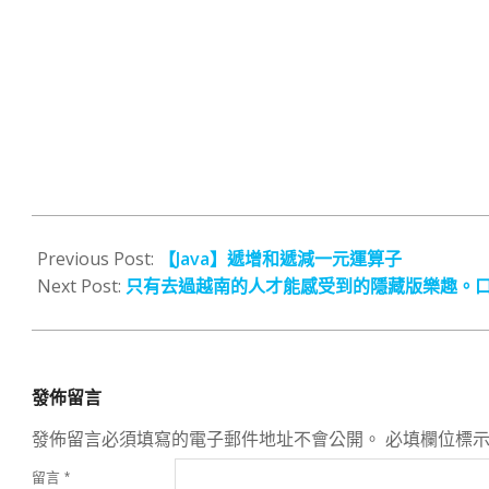
2023-
12-
Previous Post:
【Java】遞增和遞減一元運算子
12
Next Post:
只有去過越南的人才能感受到的隱藏版樂趣。口耳相傳
發佈留言
發佈留言必須填寫的電子郵件地址不會公開。
必填欄位標
留言
*