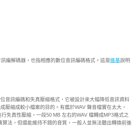
音訊編解碼器，也指相應的數位音訊編碼格式。這是
維基
說明
III）是一種數位音訊編碼和失真壓縮格式，它被設計來大幅降低音訊資料
成壓縮成較小檔案的目的。有鑑於WAV 聲音檔實在太大，
行失真性壓縮，一段50 MB 左右的WAV 檔轉成MP3格式之
壓縮的演算法，但還能維持不錯的音質，一般人並無法聽出轉換前後