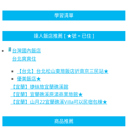
學習清單
達人飯店推薦 [ ★號 = 已住 ]
台灣國內飯店
台北爽爽住
【台北】台北松山東旅飯店近南京三民站★
優美飯店★
【宜蘭】捷絲旅宜蘭礁溪館
【宜蘭】宜蘭礁溪原湯商業旅館★
【宜蘭】山月22宜蘭礁溪Villa可以民宿包棟★
商品推薦