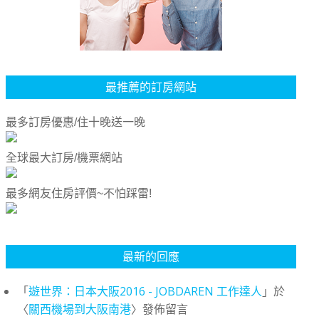
最推薦的訂房網站
最多訂房優惠/住十晚送一晚
全球最大訂房/機票網站
最多網友住房評價~不怕踩雷!
最新的回應
「
遊世界：日本大阪2016 - JOBDAREN 工作達人
」於
〈
關西機場到大阪南港
〉發佈留言