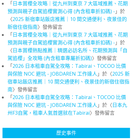
「
日本賞櫻全攻略｜從九州到東京 7 大區域推薦、花期
預測與親子自駕追櫻實測心得 (內含租車折扣碼) -
」於
〈
2025 新宿車站飯店推薦｜10 間交通便利、夜景佳的
新宿住宿指南
〉發佈留言
「
日本賞櫻全攻略｜從九州到東京 7 大區域推薦、花期
預測與親子自駕追櫻實測心得 (內含租車折扣碼) -
」於
〈
日本賞櫻熱點推薦｜精選必訪名所、花期預測與「自
駕追櫻」全攻略 (內含租車專屬折扣碼)
〉發佈留言
「
2026 日本租車自駕全攻略：Tabirai、TOCOO 比價
與保險 NOC 避坑 - JOBDAREN 工作達人
」於〈
2025 新
宿車站飯店推薦｜10 間交通便利、夜景佳的新宿住宿指
南
〉發佈留言
「
2026 日本租車自駕全攻略：Tabirai、TOCOO 比價
與保險 NOC 避坑 - JOBDAREN 工作達人
」於〈
日本九
州F3自駕，租車人氣首選就在Tabirai
〉發佈留言
歷史事件