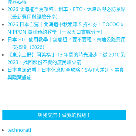
停靠心得
2026 北海道自駕攻略：租車、ETC、休息站與必訪景點
（最新費用與經驗分享）
2026 日本自駕｜北海道中秋租車 5 折神券！TOCOO x
NIPPON 實測預約教學（一家五口實戰分享）
日本 ETC 使用教學｜怎麼租？要不要租？高速公路費用
一次搞懂（2026）
【東京上野】阿美橫丁 13 年間的時光漫步：從 2010 到
2023，找回那份不變的庶民煙火氣
日本自駕必看｜日本休息站全攻略：SA/PA 差別、美食
與隱藏設施
與我交誼！做我的粉絲！
technorati