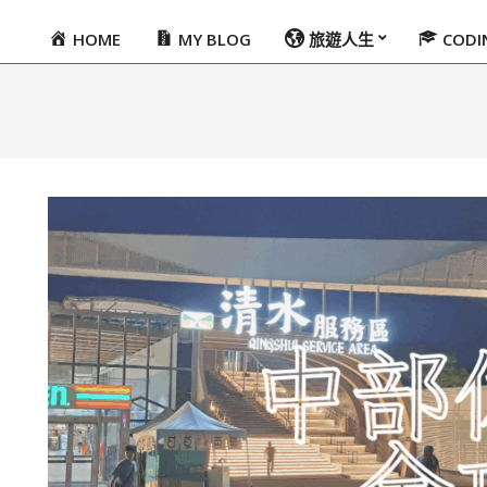
HOME
MY BLOG
旅遊人生
COD
Primary
Navigation
Menu