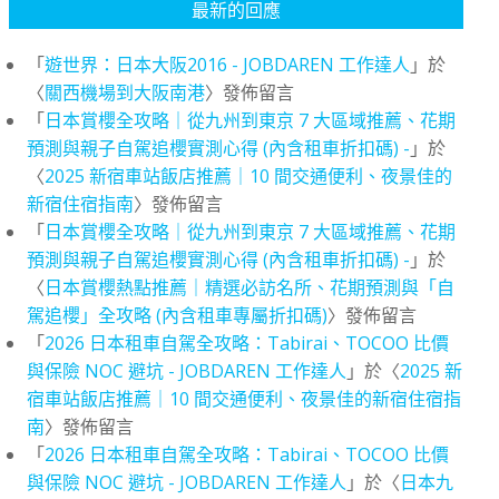
最新的回應
「
遊世界：日本大阪2016 - JOBDAREN 工作達人
」於
〈
關西機場到大阪南港
〉發佈留言
「
日本賞櫻全攻略｜從九州到東京 7 大區域推薦、花期
預測與親子自駕追櫻實測心得 (內含租車折扣碼) -
」於
〈
2025 新宿車站飯店推薦｜10 間交通便利、夜景佳的
新宿住宿指南
〉發佈留言
「
日本賞櫻全攻略｜從九州到東京 7 大區域推薦、花期
預測與親子自駕追櫻實測心得 (內含租車折扣碼) -
」於
〈
日本賞櫻熱點推薦｜精選必訪名所、花期預測與「自
駕追櫻」全攻略 (內含租車專屬折扣碼)
〉發佈留言
「
2026 日本租車自駕全攻略：Tabirai、TOCOO 比價
與保險 NOC 避坑 - JOBDAREN 工作達人
」於〈
2025 新
宿車站飯店推薦｜10 間交通便利、夜景佳的新宿住宿指
南
〉發佈留言
「
2026 日本租車自駕全攻略：Tabirai、TOCOO 比價
與保險 NOC 避坑 - JOBDAREN 工作達人
」於〈
日本九