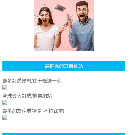
最推薦的訂房網站
最多訂房優惠/住十晚送一晚
全球最大訂房/機票網站
最多網友住房評價~不怕踩雷!