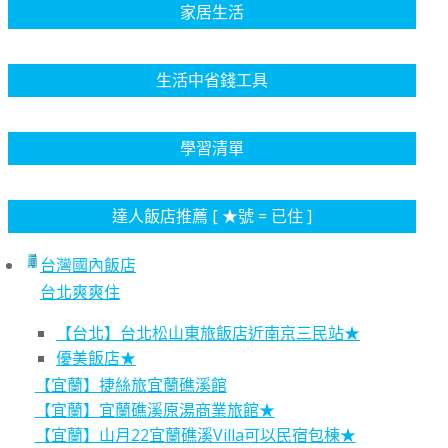
家居生活
生活中省錢工具
學習清單
達人飯店推薦 [ ★號 = 已住 ]
台灣國內飯店
台北爽爽住
【台北】台北松山東旅飯店近南京三民站★
優美飯店★
【宜蘭】捷絲旅宜蘭礁溪館
【宜蘭】宜蘭礁溪原湯商業旅館★
【宜蘭】山月22宜蘭礁溪Villa可以民宿包棟★