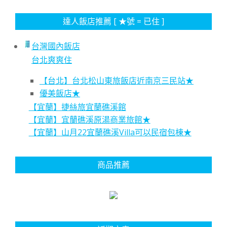
達人飯店推薦 [ ★號 = 已住 ]
台灣國內飯店
台北爽爽住
【台北】台北松山東旅飯店近南京三民站★
優美飯店★
【宜蘭】捷絲旅宜蘭礁溪館
【宜蘭】宜蘭礁溪原湯商業旅館★
【宜蘭】山月22宜蘭礁溪Villa可以民宿包棟★
商品推薦