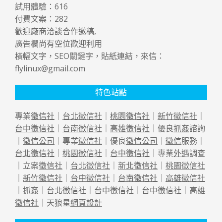
試用體驗：
616
付費文案：
282
歡迎廠商洽談合作邀稿,
廣告欄尚有空位歡迎利用
橫幅文字，SEO關鍵字，貼紙連結，來信：
flylinux@gmail.com
特色站點
專業
徵信社
｜
台北徵信社
｜
桃園徵信社
｜
新竹徵信社
｜
台中徵信社
｜
台南徵信社
｜
高雄徵信社
｜優良
抓姦
諮詢
｜
徵信公司
｜專業
徵信社
｜優良
徵信公司
｜
徵信
服務｜
台北徵信社
｜
桃園徵信社
｜
台中徵信社
｜專業
外遇
調查
｜立案
徵信社
｜
台北徵信社
｜
新北徵信社
｜
桃園徵信社
｜
新竹徵信社
｜
台中徵信社
｜
台南徵信社
｜
高雄徵信社
｜
抓姦
｜
台北徵信社
｜
台中徵信社
｜
台中徵信社
｜
高雄
徵信社
｜天狼星
網頁設計