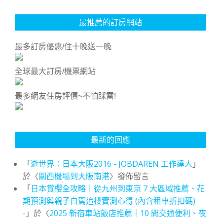
最推薦的訂房網站
最多訂房優惠/住十晚送一晚
全球最大訂房/機票網站
最多網友住房評價~不怕踩雷!
最新的回應
「
遊世界：日本大阪2016 - JOBDAREN 工作達人
」
於〈
關西機場到大阪南港
〉發佈留言
「
日本賞櫻全攻略｜從九州到東京 7 大區域推薦、花
期預測與親子自駕追櫻實測心得 (內含租車折扣碼)
-
」於〈
2025 新宿車站飯店推薦｜10 間交通便利、夜