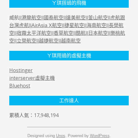
ㄚ琪搭過的飛機
威航||
港龍航空
||
國泰航空
||
達美航空
||
釜山航空
||
虎航跟
台灣虎航
||
AirAsia X航空
||
捷星航空
||
海南航空
||
長榮航
空
||
宿霧太平洋航空
||
香草航空
||
酷航
||
日本航空
||
樂桃航
空
||
立榮航空
||
越捷航空
||
越南航空
ㄚ琪用過的虛擬主機
Hostinger
interserver虛擬主機
Bluehost
工作達人
累積人氣：17,948,194
Designed using
Unos
. Powered by
WordPress
.