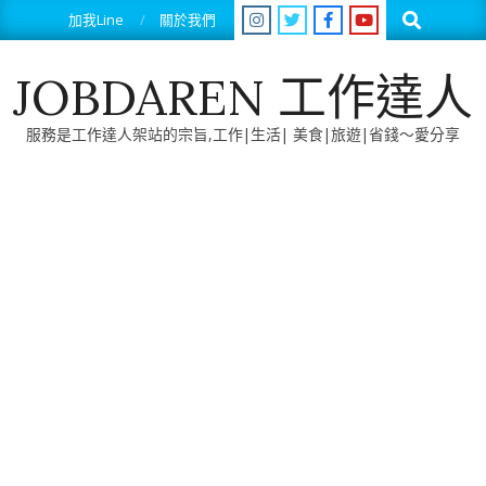
Skip
Search
加我Line
關於我們
to
content
JOBDAREN 工作達人
服務是工作達人架站的宗旨,工作|生活| 美食|旅遊|省錢～愛分享
Primary
Navigation
Menu