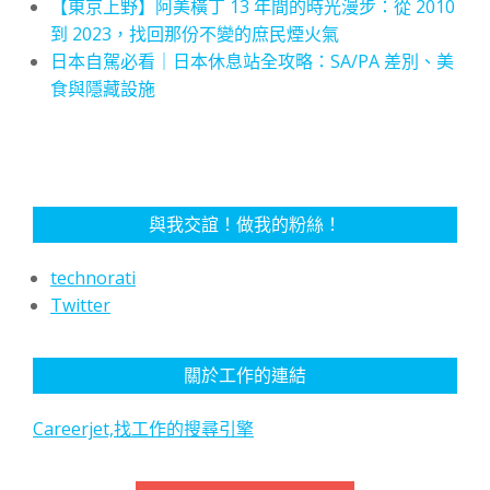
【東京上野】阿美橫丁 13 年間的時光漫步：從 2010
到 2023，找回那份不變的庶民煙火氣
日本自駕必看｜日本休息站全攻略：SA/PA 差別、美
食與隱藏設施
與我交誼！做我的粉絲！
technorati
Twitter
關於工作的連結
Careerjet,找工作的搜尋引擎