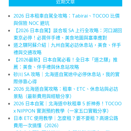
近期文章
2026 日本租車自駕全攻略：Tabirai、TOCOO 比價
與保險 NOC 避坑
【2026 日本自駕】談合坂 SA 上行全攻略：河口湖回
東京必停！必買伴手禮、美食地圖與塞車應對
道之驛阿蘇介紹｜九州自駕必訪休息站，美食、伴手
禮與交通攻略
【2026最新】日本自駕必看！全日本「道之驛」推
薦：美食、伴手禮與休息站攻略
砂川 SA 攻略｜北海道自駕途中必停休息站，我的實
際停靠心得
2026 北海道自駕攻略：租車、ETC、休息站與必訪
景點（最新費用與經驗分享）
2026 日本自駕｜北海道中秋租車 5 折神券！TOCOO
x NIPPON 實測預約教學（一家五口實戰分享）
日本 ETC 使用教學｜怎麼租？要不要租？高速公路
費用一次搞懂（2026）