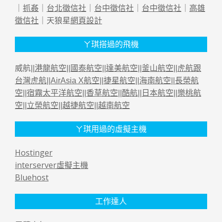
｜
抓姦
｜
台北徵信社
｜
台中徵信社
｜
台中徵信社
｜
高雄
徵信社
｜天狼星
網頁設計
ㄚ琪搭過的飛機
威航||
港龍航空
||
國泰航空
||
達美航空
||
釜山航空
||
虎航跟
台灣虎航
||
AirAsia X航空
||
捷星航空
||
海南航空
||
長榮航
空
||
宿霧太平洋航空
||
香草航空
||
酷航
||
日本航空
||
樂桃航
空
||
立榮航空
||
越捷航空
||
越南航空
ㄚ琪用過的虛擬主機
Hostinger
interserver虛擬主機
Bluehost
工作達人