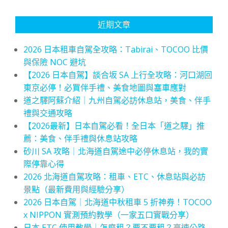
近期文章
2026 日本租車自駕全攻略：Tabirai、TOCOO 比價
與保險 NOC 避坑
【2026 日本自駕】談合坂 SA 上行全攻略：河口湖回
東京必停！必買伴手禮、美食地圖與塞車應對
道之驛阿蘇介紹｜九州自駕必訪休息站，美食、伴手
禮與交通攻略
【2026最新】日本自駕必看！全日本「道之驛」推
薦：美食、伴手禮與休息站攻略
砂川 SA 攻略｜北海道自駕途中必停休息站，我的實
際停靠心得
2026 北海道自駕攻略：租車、ETC、休息站與必訪
景點（最新費用與經驗分享）
2026 日本自駕｜北海道中秋租車 5 折神券！TOCOO
x NIPPON 實測預約教學（一家五口實戰分享）
日本 ETC 使用教學｜怎麼租？要不要租？高速公路