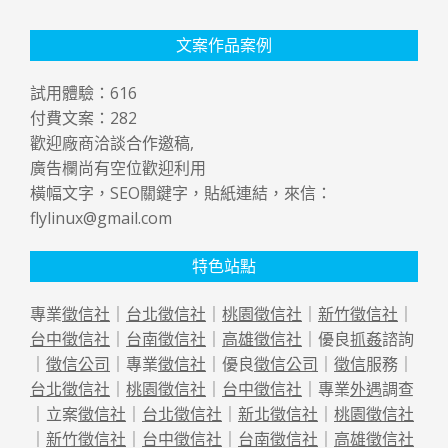
文案作品案例
試用體驗：
616
付費文案：
282
歡迎廠商洽談合作邀稿,
廣告欄尚有空位歡迎利用
橫幅文字，SEO關鍵字，貼紙連結，來信：
flylinux@gmail.com
特色站點
專業
徵信社
｜
台北徵信社
｜
桃園徵信社
｜
新竹徵信社
｜
台中徵信社
｜
台南徵信社
｜
高雄徵信社
｜優良
抓姦
諮詢
｜
徵信公司
｜專業
徵信社
｜優良
徵信公司
｜
徵信
服務｜
台北徵信社
｜
桃園徵信社
｜
台中徵信社
｜專業
外遇
調查
｜立案
徵信社
｜
台北徵信社
｜
新北徵信社
｜
桃園徵信社
｜
新竹徵信社
｜
台中徵信社
｜
台南徵信社
｜
高雄徵信社