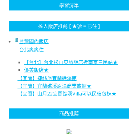
學習清單
達人飯店推薦 [ ★號 = 已住 ]
台灣國內飯店
台北爽爽住
【台北】台北松山東旅飯店近南京三民站★
優美飯店★
【宜蘭】捷絲旅宜蘭礁溪館
【宜蘭】宜蘭礁溪原湯商業旅館★
【宜蘭】山月22宜蘭礁溪Villa可以民宿包棟★
商品推薦