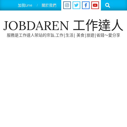
Skip
Search
加我Line
關於我們
to
content
JOBDAREN 工作達人
服務是工作達人架站的宗旨,工作|生活| 美食|旅遊|省錢～愛分享
Primary
Navigation
Menu