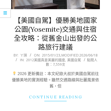
【美國自駕】優勝美地國家
公園(Yosemite)交通與住宿
全攻略：從舊金山出發的公
路旅行建議
2015-
BY:
ㄚ琪
ON:
2015/01/23
,MODIFIED:
2026/06/18
IN:
2012美國真是美麗的國度
,
美國自駕
點閱人
01-
數：7,559次
23
2026 更新備註：本文紀錄大叔於美國自駕前往
優勝美地的實測經驗。雖然交通路線與壯麗風景依
舊，但
CONTINUE READING