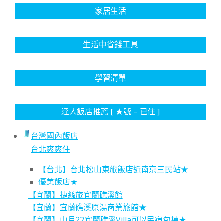
家居生活
生活中省錢工具
學習清單
達人飯店推薦 [ ★號 = 已住 ]
台灣國內飯店
台北爽爽住
【台北】台北松山東旅飯店近南京三民站★
優美飯店★
【宜蘭】捷絲旅宜蘭礁溪館
【宜蘭】宜蘭礁溪原湯商業旅館★
【宜蘭】山月22宜蘭礁溪Villa可以民宿包棟★