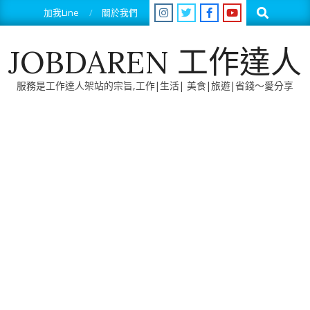
Skip
Search
加我Line
關於我們
to
content
JOBDAREN 工作達人
服務是工作達人架站的宗旨,工作|生活| 美食|旅遊|省錢～愛分享
Primary
Navigation
Menu