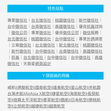
特色站點
專業
徵信社
｜
台北徵信社
｜
桃園徵信社
｜
新竹徵信社
｜
台中徵信社
｜
台南徵信社
｜
高雄徵信社
｜優良
抓姦
諮詢
｜
徵信公司
｜專業
徵信社
｜優良
徵信公司
｜
徵信
服務｜
台北徵信社
｜
桃園徵信社
｜
台中徵信社
｜專業
外遇
調查
｜立案
徵信社
｜
台北徵信社
｜
新北徵信社
｜
桃園徵信社
｜
新竹徵信社
｜
台中徵信社
｜
台南徵信社
｜
高雄徵信社
｜
抓姦
｜
台北徵信社
｜
台中徵信社
｜
台中徵信社
｜
高雄
徵信社
｜天狼星
網頁設計
ㄚ琪搭過的飛機
威航||
港龍航空
||
國泰航空
||
達美航空
||
釜山航空
||
虎航跟
台灣虎航
||
AirAsia X航空
||
捷星航空
||
海南航空
||
長榮航
空
||
宿霧太平洋航空
||
香草航空
||
酷航
||
日本航空
||
樂桃航
空
||
立榮航空
||
越捷航空
||
越南航空