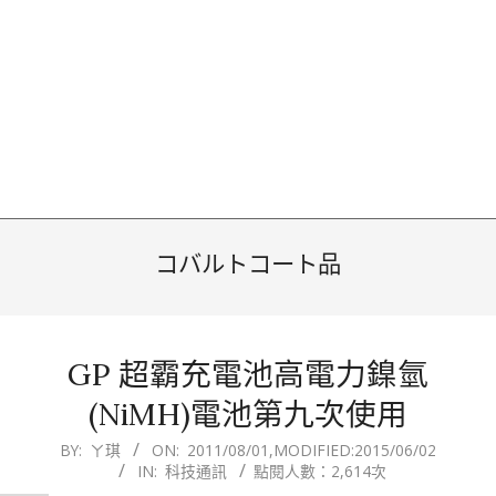
コバルトコート品
GP 超霸充電池高電力鎳氫
(NiMH)電池第九次使用
2011-
BY:
ㄚ琪
ON:
2011/08/01
,MODIFIED:
2015/06/02
IN:
科技通訊
點閱人數：2,614次
08-