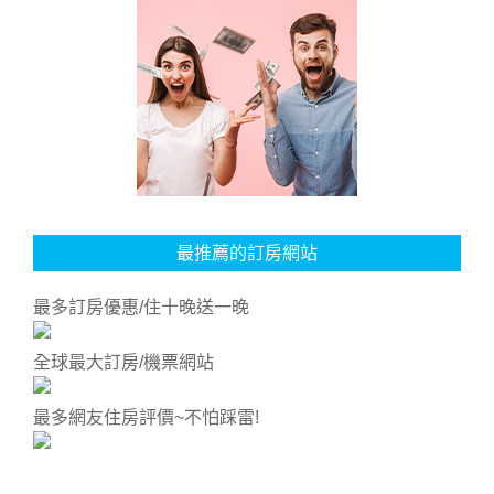
最推薦的訂房網站
最多訂房優惠/住十晚送一晚
全球最大訂房/機票網站
最多網友住房評價~不怕踩雷!