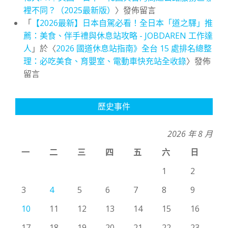
裡不同？（2025最新版）
〉發佈留言
「
【2026最新】日本自駕必看！全日本「道之驛」推
薦：美食、伴手禮與休息站攻略 - JOBDAREN 工作達
人
」於〈
2026 國道休息站指南》全台 15 處排名總整
理：必吃美食、育嬰室、電動車快充站全收錄
〉發佈
留言
歷史事件
2026 年 8 月
一
二
三
四
五
六
日
1
2
3
4
5
6
7
8
9
10
11
12
13
14
15
16
17
18
19
20
21
22
23