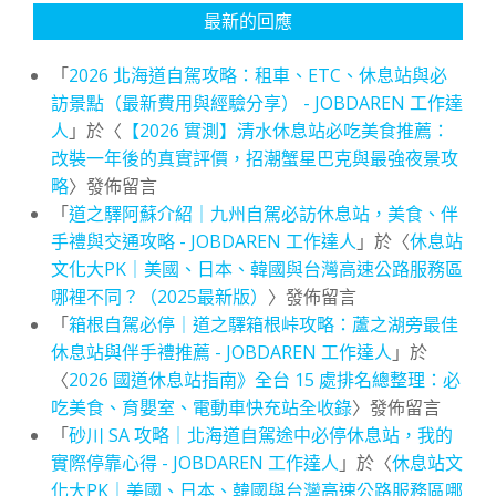
最新的回應
「
2026 北海道自駕攻略：租車、ETC、休息站與必
訪景點（最新費用與經驗分享） - JOBDAREN 工作達
人
」於〈
【2026 實測】清水休息站必吃美食推薦：
改裝一年後的真實評價，招潮蟹星巴克與最強夜景攻
略
〉發佈留言
「
道之驛阿蘇介紹｜九州自駕必訪休息站，美食、伴
手禮與交通攻略 - JOBDAREN 工作達人
」於〈
休息站
文化大PK｜美國、日本、韓國與台灣高速公路服務區
哪裡不同？（2025最新版）
〉發佈留言
「
箱根自駕必停｜道之驛箱根峠攻略：蘆之湖旁最佳
休息站與伴手禮推薦 - JOBDAREN 工作達人
」於
〈
2026 國道休息站指南》全台 15 處排名總整理：必
吃美食、育嬰室、電動車快充站全收錄
〉發佈留言
「
砂川 SA 攻略｜北海道自駕途中必停休息站，我的
實際停靠心得 - JOBDAREN 工作達人
」於〈
休息站文
化大PK｜美國、日本、韓國與台灣高速公路服務區哪