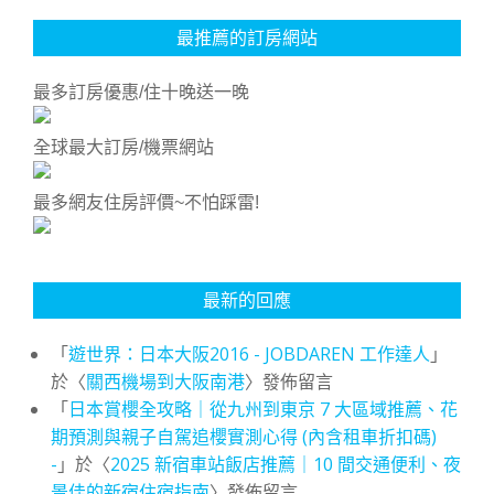
最推薦的訂房網站
最多訂房優惠/住十晚送一晚
全球最大訂房/機票網站
最多網友住房評價~不怕踩雷!
最新的回應
「
遊世界：日本大阪2016 - JOBDAREN 工作達人
」
於〈
關西機場到大阪南港
〉發佈留言
「
日本賞櫻全攻略｜從九州到東京 7 大區域推薦、花
期預測與親子自駕追櫻實測心得 (內含租車折扣碼)
-
」於〈
2025 新宿車站飯店推薦｜10 間交通便利、夜
景佳的新宿住宿指南
〉發佈留言