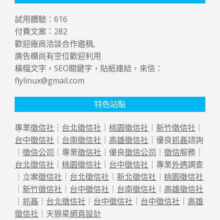
試用體驗：
616
付費文案：
282
歡迎廠商洽談合作邀稿,
廣告欄尚有空位歡迎利用
橫幅文字，SEO關鍵字，貼紙連結，來信：
flylinux@gmail.com
特色站點
專業
徵信社
｜
台北徵信社
｜
桃園徵信社
｜
新竹徵信社
｜
台中徵信社
｜
台南徵信社
｜
高雄徵信社
｜優良
抓姦
諮詢
｜
徵信公司
｜專業
徵信社
｜優良
徵信公司
｜
徵信
服務｜
台北徵信社
｜
桃園徵信社
｜
台中徵信社
｜專業
外遇
調查
｜立案
徵信社
｜
台北徵信社
｜
新北徵信社
｜
桃園徵信社
｜
新竹徵信社
｜
台中徵信社
｜
台南徵信社
｜
高雄徵信社
｜
抓姦
｜
台北徵信社
｜
台中徵信社
｜
台中徵信社
｜
高雄
徵信社
｜天狼星
網頁設計