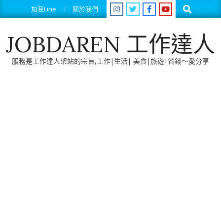
Skip
Search
加我Line
關於我們
to
content
JOBDAREN 工作達人
服務是工作達人架站的宗旨,工作|生活| 美食|旅遊|省錢～愛分享
Primary
Navigation
Menu