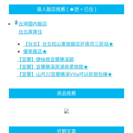
達人飯店推薦 [ ★號 = 已住 ]
台灣國內飯店
台北爽爽住
【台北】台北松山東旅飯店近南京三民站★
優美飯店★
【宜蘭】捷絲旅宜蘭礁溪館
【宜蘭】宜蘭礁溪原湯商業旅館★
【宜蘭】山月22宜蘭礁溪Villa可以民宿包棟★
商品推薦
近期文章