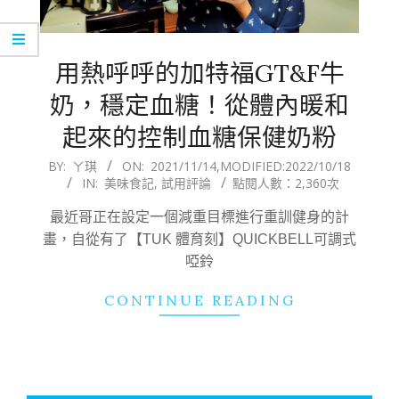
用熱呼呼的加特福GT&F牛
奶，穩定血糖！從體內暖和
起來的控制血糖保健奶粉
2021-
BY:
ㄚ琪
ON:
2021/11/14
,MODIFIED:
2022/10/18
IN:
美味食記
,
試用評論
點閱人數：2,360次
11-
14
最近哥正在設定一個減重目標進行重訓健身的計
畫，自從有了【TUK 體育刻】QUICKBELL可調式
啞鈴
CONTINUE READING