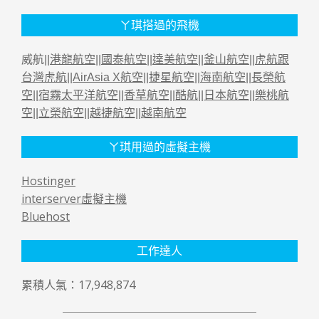
ㄚ琪搭過的飛機
威航||
港龍航空
||
國泰航空
||
達美航空
||
釜山航空
||
虎航跟
台灣虎航
||
AirAsia X航空
||
捷星航空
||
海南航空
||
長榮航
空
||
宿霧太平洋航空
||
香草航空
||
酷航
||
日本航空
||
樂桃航
空
||
立榮航空
||
越捷航空
||
越南航空
ㄚ琪用過的虛擬主機
Hostinger
interserver虛擬主機
Bluehost
工作達人
累積人氣：17,948,874