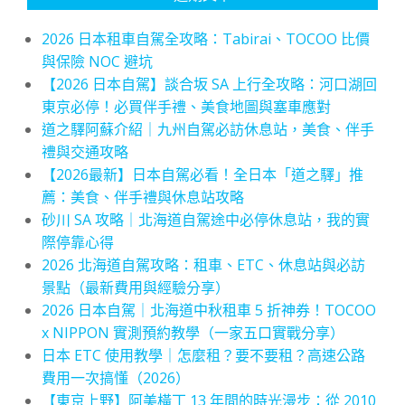
2026 日本租車自駕全攻略：Tabirai、TOCOO 比價
與保險 NOC 避坑
【2026 日本自駕】談合坂 SA 上行全攻略：河口湖回
東京必停！必買伴手禮、美食地圖與塞車應對
道之驛阿蘇介紹｜九州自駕必訪休息站，美食、伴手
禮與交通攻略
【2026最新】日本自駕必看！全日本「道之驛」推
薦：美食、伴手禮與休息站攻略
砂川 SA 攻略｜北海道自駕途中必停休息站，我的實
際停靠心得
2026 北海道自駕攻略：租車、ETC、休息站與必訪
景點（最新費用與經驗分享）
2026 日本自駕｜北海道中秋租車 5 折神券！TOCOO
x NIPPON 實測預約教學（一家五口實戰分享）
日本 ETC 使用教學｜怎麼租？要不要租？高速公路
費用一次搞懂（2026）
【東京上野】阿美橫丁 13 年間的時光漫步：從 2010