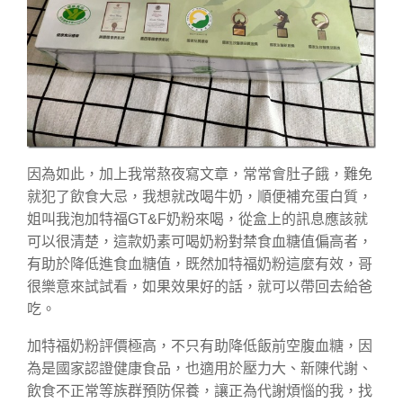
因為如此，加上我常熬夜寫文章，常常會肚子餓，難免
就犯了飲食大忌，我想就改喝牛奶，順便補充蛋白質，
姐叫我泡加特福GT&F奶粉來喝，從盒上的訊息應該就
可以很清楚，這款奶素可喝奶粉對禁食血糖值偏高者，
有助於降低進食血糖值，既然加特福奶粉這麼有效，哥
很樂意來試試看，如果效果好的話，就可以帶回去給爸
吃。
加特福奶粉評價極高，不只有助降低飯前空腹血糖，因
為是國家認證健康食品，也適用於壓力大、新陳代謝、
飲食不正常等族群預防保養，讓正為代謝煩惱的我，找