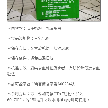
＊內容物：低脂奶粉，乳清蛋白
＊食品添加物：三氯化鉻
＊保存方法：請置於乾燥、陰涼之處
＊保存條件：避免高溫日曬
＊核准功效：對禁食血糖值偏高者，有助於降低進食血
糖值
＊許可證字號：衛署健食字第A00284號
＊食用方法：取一包加特福GT&F奶粉，加入
60~70℃，約150毫升之溫水攪拌均勻即可使用。