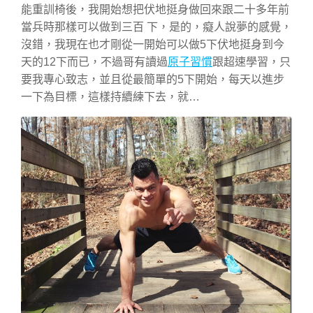
能重訓椅後，我開始想把伏地挺身做回來跟二十多年前
當兵時那樣可以做到三百 下，是的，癡人說夢的感覺，
沒錯，我現在也才剛從一開始可以做5下伏地挺身到今
天的12下而已，不過哥有讀過
原子習慣
跟超速學習，只
要我專心致志，並且從最簡單的5下開始，每天以進步
一下為目標，這樣持續練下去，就…