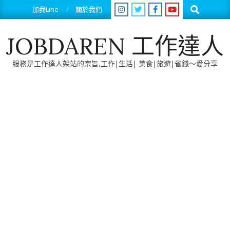
Skip
Search
加我Line
關於我們
to
content
JOBDAREN 工作達人
服務是工作達人架站的宗旨,工作|生活| 美食|旅遊|省錢～愛分享
Primary
Navigation
Menu