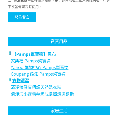
在
瀏覽器
中儲存顯示名稱、電子郵件地址及個人網站網址，以供
下次發佈留言時使用。
寶寶用品
【Pamps幫寶適】尿布
家樂福 Pamps幫寶適
Yahoo 購物中心 Pamps幫寶適
Coupang 酷澎 Pamps幫寶適
衣物清潔
清淨海健康呵護天然洗衣精
清淨海小麥精華奶瓶食器清潔慕斯
家居生活