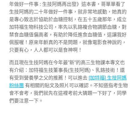
年做好一件事 : 生技阿媽再出發》這本書，哥單單看了
生技阿媽的二十年做好一件事，就非常地感動，她真的
是專心致志於協助於血糖控制，在五十五歲那年，成立
加特福生物科技公司，率先以乳鉻複合物調節血糖，對
禁食血糖值偏高者，有助於降低進食血糖值，這讓我好
佩服喔！原來年齡真的不是問題，就像電影食神說的，
只要有心，人人都可以是食神啊！
而且現在生技阿媽在今年最”新”的高三生物課本專文也
有介紹：加特福生技董事長(生技阿媽)、乳鉻技術！還
有受到營養學之父的推薦！可以進去
[加特福] 生技阿媽
粉絲團
有相關的貼文及照片可以確認。不知道指考生物
會不會考，我們就先在這裡考前大猜題一下好了，同學
們要注意一下。