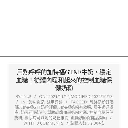
用熱呼呼的加特福GT&F牛奶，穩定
血糖！從體內暖和起來的控制血糖保
健奶粉
BY:
ㄚ琪
ON:
2021/11/14
,MODIFIED:
2022/10/18
IN:
美味食記
,
試用評論
TAGGED:
乳鉻奶粉好喝
嗎
,
加特福GTF奶粉評價
,
加特福奶粉有效嗎
,
喝牛奶好處
多
,
奶素可喝奶粉
,
幫助調節血糖奶粉推薦
,
控制血糖保健
奶粉
,
糖尿病可以喝的奶粉推薦
,
血糖調節保健品開箱
WITH:
0 COMMENTS
點閱人數：2,364次