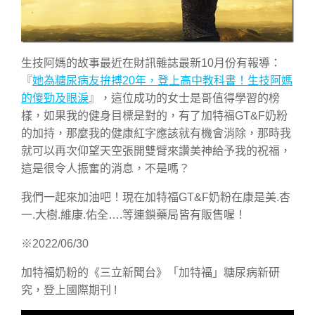
生技阿媽的故事最近在財訊雜誌最新10月份有報導：
『
她為糖尿病友拚搏20年，登上高中教科書！生技阿媽
的傻勁及眼淚
』，這位成功的女士是哥值得學習的榜
樣，如果我的健身目標是對的，有了加特福GT&F奶粉
的加持，那麼我的健康紅字應該就有機會消除，那時我
就可以再次仰望天空張開雙臂來讚美神給予我的祝福，
這是很令人振奮的消息，不是嗎？
我們一起來加油吧！現在加特福GT&F奶粉在康是美.杏
一.大樹.維康.佑全….等連鎖藥局皆有販售喔！
※2022/06/30
加特福奶粉的《三立新聞台》「加特福」糖尿病新研
究，登上國際期刊 !