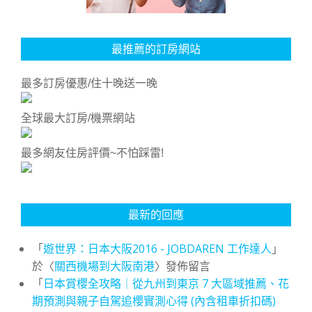
最推薦的訂房網站
最多訂房優惠/住十晚送一晚
全球最大訂房/機票網站
最多網友住房評價~不怕踩雷!
最新的回應
「
遊世界：日本大阪2016 - JOBDAREN 工作達人
」
於〈
關西機場到大阪南港
〉發佈留言
「
日本賞櫻全攻略｜從九州到東京 7 大區域推薦、花
期預測與親子自駕追櫻實測心得 (內含租車折扣碼)