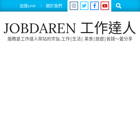
Skip
Search
加我Line
關於我們
to
content
JOBDAREN 工作達人
服務是工作達人架站的宗旨,工作|生活| 美食|旅遊|省錢～愛分享
Primary
Navigation
Menu