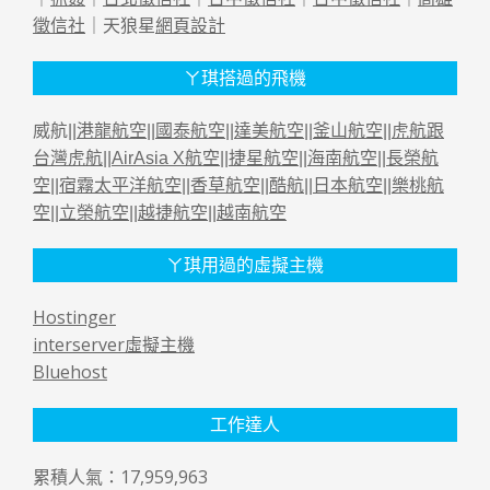
徵信社
｜天狼星
網頁設計
ㄚ琪搭過的飛機
威航||
港龍航空
||
國泰航空
||
達美航空
||
釜山航空
||
虎航跟
台灣虎航
||
AirAsia X航空
||
捷星航空
||
海南航空
||
長榮航
空
||
宿霧太平洋航空
||
香草航空
||
酷航
||
日本航空
||
樂桃航
空
||
立榮航空
||
越捷航空
||
越南航空
ㄚ琪用過的虛擬主機
Hostinger
interserver虛擬主機
Bluehost
工作達人
累積人氣：17,959,963