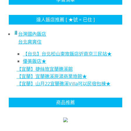
達人飯店推薦 [ ★號 = 已住 ]
台灣國內飯店
台北爽爽住
【台北】台北松山東旅飯店近南京三民站★
優美飯店★
【宜蘭】捷絲旅宜蘭礁溪館
【宜蘭】宜蘭礁溪原湯商業旅館★
【宜蘭】山月22宜蘭礁溪Villa可以民宿包棟★
商品推薦