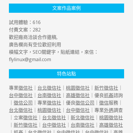
文案作品案例
試用體驗：
616
付費文案：
282
歡迎廠商洽談合作邀稿,
廣告欄尚有空位歡迎利用
橫幅文字，SEO關鍵字，貼紙連結，來信：
flylinux@gmail.com
特色站點
專業
徵信社
｜
台北徵信社
｜
桃園徵信社
｜
新竹徵信社
｜
台中徵信社
｜
台南徵信社
｜
高雄徵信社
｜優良
抓姦
諮詢
｜
徵信公司
｜專業
徵信社
｜優良
徵信公司
｜
徵信
服務｜
台北徵信社
｜
桃園徵信社
｜
台中徵信社
｜專業
外遇
調查
｜立案
徵信社
｜
台北徵信社
｜
新北徵信社
｜
桃園徵信社
｜
新竹徵信社
｜
台中徵信社
｜
台南徵信社
｜
高雄徵信社
｜
抓姦
｜
台北徵信社
｜
台中徵信社
｜
台中徵信社
｜
高雄