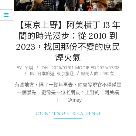
【東京上野】阿美橫丁 13 年
間的時光漫步：從 2010 到
2023，找回那份不變的庶民
煙火氣
2026-
BY:
ㄚ琪
ON:
2026/07/01
,MODIFIED:
2026/07/08
IN:
日本旅遊
,
東京旅遊
點閱人數：495次
07-
01
有些地方，隔了十幾年再去，你會發現它不僅僅是
一個景點，更像是一位老朋友。上野的「阿美橫
丁」（Amey
CONTINUE READING