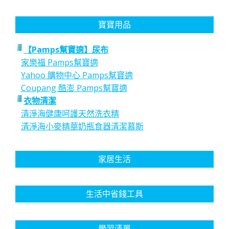
寶寶用品
【Pamps幫寶適】尿布
家樂福 Pamps幫寶適
Yahoo 購物中心 Pamps幫寶適
Coupang 酷澎 Pamps幫寶適
衣物清潔
清淨海健康呵護天然洗衣精
清淨海小麥精華奶瓶食器清潔慕斯
家居生活
生活中省錢工具
學習清單