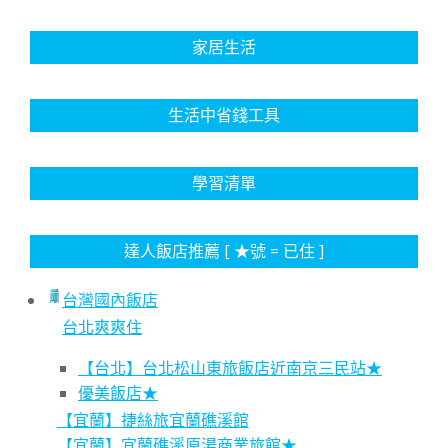
家居生活
生活中省錢工具
學習清單
達人飯店推薦 [ ★號 = 已住 ]
台灣國內飯店
台北爽爽住
【台北】台北松山東旅飯店近南京三民站★
優美飯店★
【宜蘭】捷絲旅宜蘭礁溪館
【宜蘭】宜蘭礁溪原湯商業旅館★