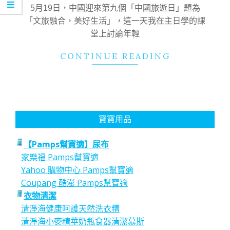
16
5月19日，中國迎來第九個「中國旅遊日」題為
「文旅融合，美好生活」，這一天我在主日學的課
堂上討論年輕
CONTINUE READING
寶寶用品
【Pamps幫寶適】尿布
家樂福 Pamps幫寶適
Yahoo 購物中心 Pamps幫寶適
Coupang 酷澎 Pamps幫寶適
衣物清潔
清淨海健康呵護天然洗衣精
清淨海小麥精華奶瓶食器清潔慕斯