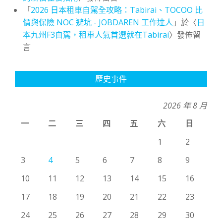
「
2026 日本租車自駕全攻略：Tabirai、TOCOO 比
價與保險 NOC 避坑 - JOBDAREN 工作達人
」於〈
日
本九州F3自駕，租車人氣首選就在Tabirai
〉發佈留
言
歷史事件
2026 年 8 月
一
二
三
四
五
六
日
1
2
3
4
5
6
7
8
9
10
11
12
13
14
15
16
17
18
19
20
21
22
23
24
25
26
27
28
29
30