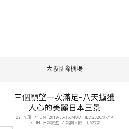
大阪國際機場
三個願望一次滿足-八天擄獲
人心的美麗日本三景
2019-
BY:
ㄚ琪
ON:
2019/06/16
,MODIFIED:
2026/07/14
IN:
日本旅遊
點閱人數：1,627次
06-