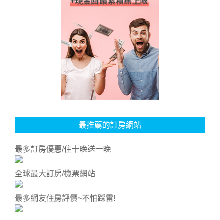
最推薦的訂房網站
最多訂房優惠/住十晚送一晚
全球最大訂房/機票網站
最多網友住房評價~不怕踩雷!