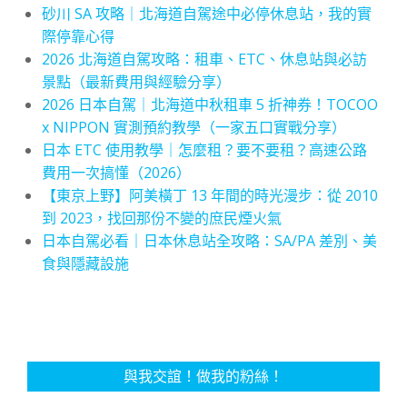
砂川 SA 攻略｜北海道自駕途中必停休息站，我的實
際停靠心得
2026 北海道自駕攻略：租車、ETC、休息站與必訪
景點（最新費用與經驗分享）
2026 日本自駕｜北海道中秋租車 5 折神券！TOCOO
x NIPPON 實測預約教學（一家五口實戰分享）
日本 ETC 使用教學｜怎麼租？要不要租？高速公路
費用一次搞懂（2026）
【東京上野】阿美橫丁 13 年間的時光漫步：從 2010
到 2023，找回那份不變的庶民煙火氣
日本自駕必看｜日本休息站全攻略：SA/PA 差別、美
食與隱藏設施
與我交誼！做我的粉絲！