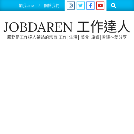
Skip
Search
加我Line
關於我們
to
content
JOBDAREN 工作達人
服務是工作達人架站的宗旨,工作|生活| 美食|旅遊|省錢～愛分享
Primary
Navigation
Menu