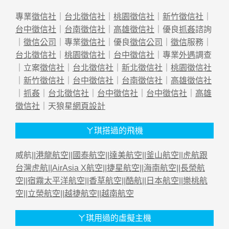
專業
徵信社
｜
台北徵信社
｜
桃園徵信社
｜
新竹徵信社
｜
台中徵信社
｜
台南徵信社
｜
高雄徵信社
｜優良
抓姦
諮詢
｜
徵信公司
｜專業
徵信社
｜優良
徵信公司
｜
徵信
服務｜
台北徵信社
｜
桃園徵信社
｜
台中徵信社
｜專業
外遇
調查
｜立案
徵信社
｜
台北徵信社
｜
新北徵信社
｜
桃園徵信社
｜
新竹徵信社
｜
台中徵信社
｜
台南徵信社
｜
高雄徵信社
｜
抓姦
｜
台北徵信社
｜
台中徵信社
｜
台中徵信社
｜
高雄
徵信社
｜天狼星
網頁設計
ㄚ琪搭過的飛機
威航||
港龍航空
||
國泰航空
||
達美航空
||
釜山航空
||
虎航跟
台灣虎航
||
AirAsia X航空
||
捷星航空
||
海南航空
||
長榮航
空
||
宿霧太平洋航空
||
香草航空
||
酷航
||
日本航空
||
樂桃航
空
||
立榮航空
||
越捷航空
||
越南航空
ㄚ琪用過的虛擬主機