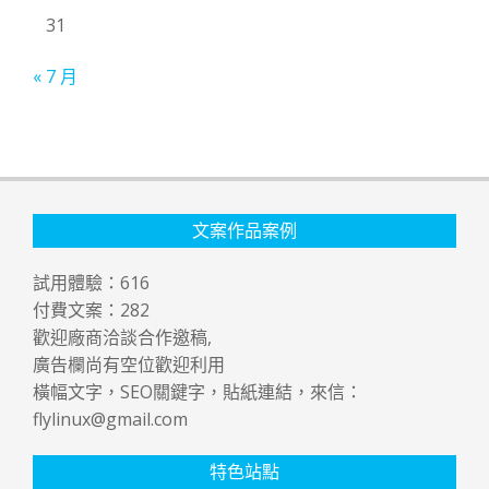
31
« 7 月
文案作品案例
試用體驗：
616
付費文案：
282
歡迎廠商洽談合作邀稿,
廣告欄尚有空位歡迎利用
橫幅文字，SEO關鍵字，貼紙連結，來信：
flylinux@gmail.com
特色站點