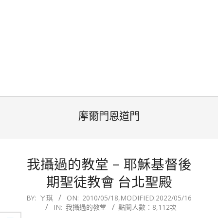
摩爾門恩道門
我攝過的教堂 – 耶穌基督後
期聖徒教會 台北聖殿
2010-
BY:
ㄚ琪
ON:
2010/05/18
,MODIFIED:
2022/05/16
IN:
我攝過的教堂
點閱人數：8,112次
05-