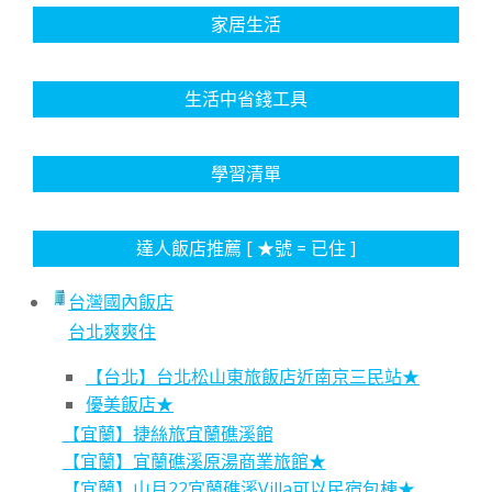
家居生活
生活中省錢工具
學習清單
達人飯店推薦 [ ★號 = 已住 ]
台灣國內飯店
台北爽爽住
【台北】台北松山東旅飯店近南京三民站★
優美飯店★
【宜蘭】捷絲旅宜蘭礁溪館
【宜蘭】宜蘭礁溪原湯商業旅館★
【宜蘭】山月22宜蘭礁溪Villa可以民宿包棟★