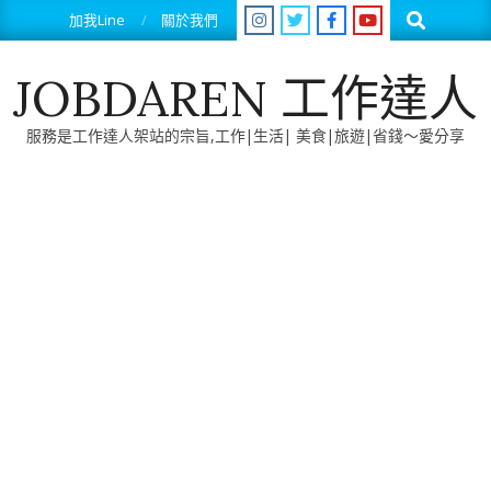
Skip
Search
加我Line
關於我們
to
content
JOBDAREN 工作達人
服務是工作達人架站的宗旨,工作|生活| 美食|旅遊|省錢～愛分享
Primary
Navigation
Menu