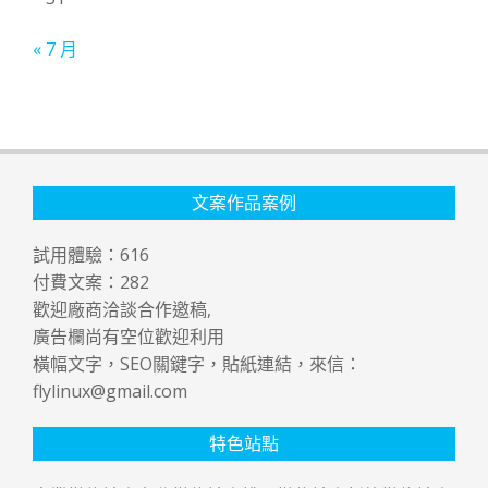
« 7 月
文案作品案例
試用體驗：
616
付費文案：
282
歡迎廠商洽談合作邀稿,
廣告欄尚有空位歡迎利用
橫幅文字，SEO關鍵字，貼紙連結，來信：
flylinux@gmail.com
特色站點