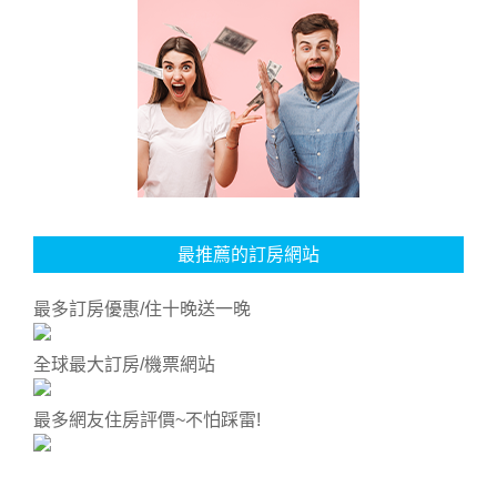
最推薦的訂房網站
最多訂房優惠/住十晚送一晚
全球最大訂房/機票網站
最多網友住房評價~不怕踩雷!