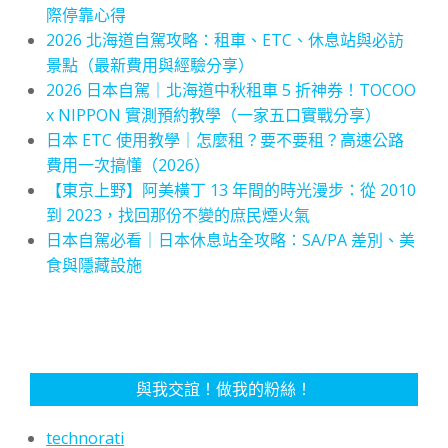
際停靠心得
2026 北海道自駕攻略：租車、ETC、休息站與必訪
景點（最新費用與經驗分享）
2026 日本自駕｜北海道中秋租車 5 折神券！TOCOO
x NIPPON 實測預約教學（一家五口實戰分享）
日本 ETC 使用教學｜怎麼租？要不要租？高速公路
費用一次搞懂（2026）
【東京上野】阿美橫丁 13 年間的時光漫步：從 2010
到 2023，找回那份不變的庶民煙火氣
日本自駕必看｜日本休息站全攻略：SA/PA 差別、美
食與隱藏設施
與我交誼！做我的粉絲！
technorati