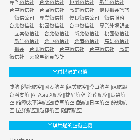
專業
徵信社
｜
台北徵信社
｜
桃園徵信社
｜
新竹徵信社
｜
台中徵信社
｜
台南徵信社
｜
高雄徵信社
｜優良
抓姦
諮詢
｜
徵信公司
｜專業
徵信社
｜優良
徵信公司
｜
徵信
服務｜
台北徵信社
｜
桃園徵信社
｜
台中徵信社
｜專業
外遇
調查
｜立案
徵信社
｜
台北徵信社
｜
新北徵信社
｜
桃園徵信社
｜
新竹徵信社
｜
台中徵信社
｜
台南徵信社
｜
高雄徵信社
｜
抓姦
｜
台北徵信社
｜
台中徵信社
｜
台中徵信社
｜
高雄
徵信社
｜天狼星
網頁設計
ㄚ琪搭過的飛機
威航||
港龍航空
||
國泰航空
||
達美航空
||
釜山航空
||
虎航跟
台灣虎航
||
AirAsia X航空
||
捷星航空
||
海南航空
||
長榮航
空
||
宿霧太平洋航空
||
香草航空
||
酷航
||
日本航空
||
樂桃航
空
||
立榮航空
||
越捷航空
||
越南航空
ㄚ琪用過的虛擬主機