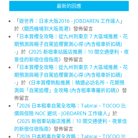
最新的回應
「
遊世界：日本大阪2016 - JOBDAREN 工作達人
」
於〈
關西機場到大阪南港
〉發佈留言
「
日本賞櫻全攻略｜從九州到東京 7 大區域推薦、花
期預測與親子自駕追櫻實測心得 (內含租車折扣碼)
-
」於〈
2025 新宿車站飯店推薦｜10 間交通便利、夜
景佳的新宿住宿指南
〉發佈留言
「
日本賞櫻全攻略｜從九州到東京 7 大區域推薦、花
期預測與親子自駕追櫻實測心得 (內含租車折扣碼)
-
」於〈
日本賞櫻熱點推薦｜精選必訪名所、花期預
測與「自駕追櫻」全攻略 (內含租車專屬折扣碼)
〉發
佈留言
「
2026 日本租車自駕全攻略：Tabirai、TOCOO 比
價與保險 NOC 避坑 - JOBDAREN 工作達人
」於
〈
2025 新宿車站飯店推薦｜10 間交通便利、夜景佳
的新宿住宿指南
〉發佈留言
「
2026 日本租車自駕全攻略：Tabirai、TOCOO 比