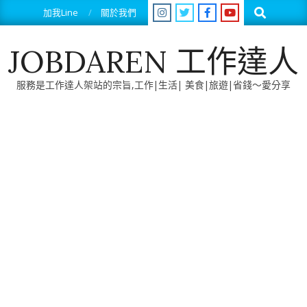
Skip
Search
加我Line
關於我們
to
content
JOBDAREN 工作達人
服務是工作達人架站的宗旨,工作|生活| 美食|旅遊|省錢～愛分享
Primary
Navigation
Menu