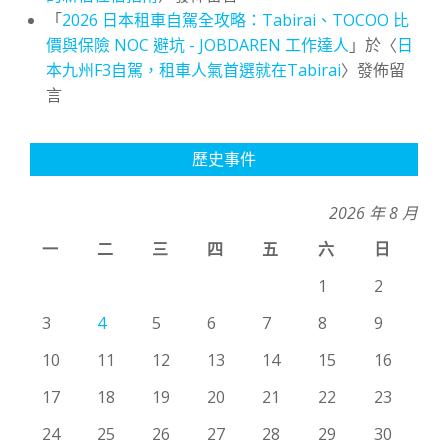
「
2026 日本租車自駕全攻略：Tabirai、TOCOO 比
價與保險 NOC 避坑 - JOBDAREN 工作達人
」於〈
日
本九州F3自駕，租車人氣首選就在Tabirai
〉發佈留
言
歷史事件
2026 年 8 月
一
二
三
四
五
六
日
1
2
3
4
5
6
7
8
9
10
11
12
13
14
15
16
17
18
19
20
21
22
23
24
25
26
27
28
29
30