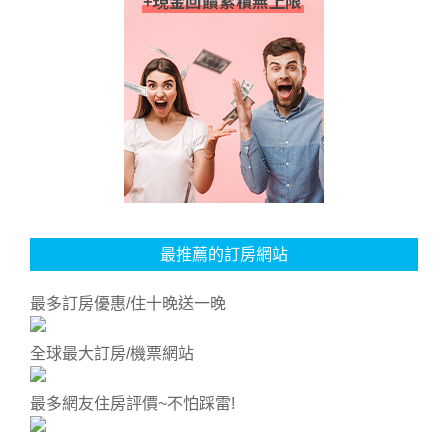
最推薦的訂房網站
最多訂房優惠/住十晚送一晚
全球最大訂房/機票網站
最多網友住房評價~不怕踩雷!