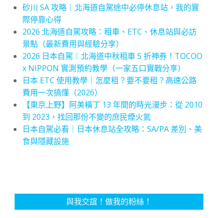
砂川 SA 攻略｜北海道自駕途中必停休息站，我的實
際停靠心得
2026 北海道自駕攻略：租車、ETC、休息站與必訪
景點（最新費用與經驗分享）
2026 日本自駕｜北海道中秋租車 5 折神券！TOCOO
x NIPPON 實測預約教學（一家五口實戰分享）
日本 ETC 使用教學｜怎麼租？要不要租？高速公路
費用一次搞懂（2026）
【東京上野】阿美橫丁 13 年間的時光漫步：從 2010
到 2023，找回那份不變的庶民煙火氣
日本自駕必看｜日本休息站全攻略：SA/PA 差別、美
食與隱藏設施
與我交誼！做我的粉絲！