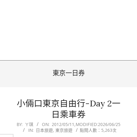
東京一日券
小倆口東京自由行-Day 2一
日乘車券
2012-
BY:
ㄚ琪
ON:
2012/05/11
,MODIFIED:
2026/06/25
IN:
日本旅遊
,
東京旅遊
點閱人數：5,263次
05-