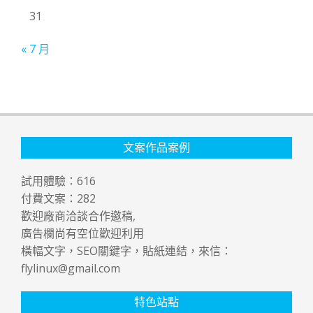
31
« 7 月
文案作品案例
試用體驗：
616
付費文案：
282
歡迎廠商洽談合作邀稿,
廣告欄尚有空位歡迎利用
橫幅文字，SEO關鍵字，貼紙連結，來信：
flylinux@gmail.com
特色站點