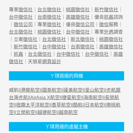
專業
徵信社
｜
台北徵信社
｜
桃園徵信社
｜
新竹徵信社
｜
台中徵信社
｜
台南徵信社
｜
高雄徵信社
｜優良
抓姦
諮詢
｜
徵信公司
｜專業
徵信社
｜優良
徵信公司
｜
徵信
服務｜
台北徵信社
｜
桃園徵信社
｜
台中徵信社
｜專業
外遇
調查
｜立案
徵信社
｜
台北徵信社
｜
新北徵信社
｜
桃園徵信社
｜
新竹徵信社
｜
台中徵信社
｜
台南徵信社
｜
高雄徵信社
｜
抓姦
｜
台北徵信社
｜
台中徵信社
｜
台中徵信社
｜
高雄
徵信社
｜天狼星
網頁設計
ㄚ琪搭過的飛機
威航||
港龍航空
||
國泰航空
||
達美航空
||
釜山航空
||
虎航跟
台灣虎航
||
AirAsia X航空
||
捷星航空
||
海南航空
||
長榮航
空
||
宿霧太平洋航空
||
香草航空
||
酷航
||
日本航空
||
樂桃航
空
||
立榮航空
||
越捷航空
||
越南航空
ㄚ琪用過的虛擬主機