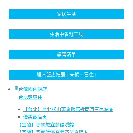
家居生活
生活中省錢工具
學習清單
達人飯店推薦 [ ★號 = 已住 ]
台灣國內飯店
台北爽爽住
【台北】台北松山東旅飯店近南京三民站★
優美飯店★
【宜蘭】捷絲旅宜蘭礁溪館
【宜蘭】宜蘭礁溪原湯商業旅館★