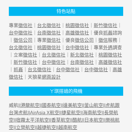
特色站點
專業
徵信社
｜
台北徵信社
｜
桃園徵信社
｜
新竹徵信社
｜
台中徵信社
｜
台南徵信社
｜
高雄徵信社
｜優良
抓姦
諮詢
｜
徵信公司
｜專業
徵信社
｜優良
徵信公司
｜
徵信
服務｜
台北徵信社
｜
桃園徵信社
｜
台中徵信社
｜專業
外遇
調查
｜立案
徵信社
｜
台北徵信社
｜
新北徵信社
｜
桃園徵信社
｜
新竹徵信社
｜
台中徵信社
｜
台南徵信社
｜
高雄徵信社
｜
抓姦
｜
台北徵信社
｜
台中徵信社
｜
台中徵信社
｜
高雄
徵信社
｜天狼星
網頁設計
ㄚ琪搭過的飛機
威航||
港龍航空
||
國泰航空
||
達美航空
||
釜山航空
||
虎航跟
台灣虎航
||
AirAsia X航空
||
捷星航空
||
海南航空
||
長榮航
空
||
宿霧太平洋航空
||
香草航空
||
酷航
||
日本航空
||
樂桃航
空
||
立榮航空
||
越捷航空
||
越南航空