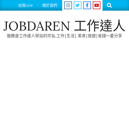
Skip
Search
加我Line
關於我們
to
content
JOBDAREN 工作達人
服務是工作達人架站的宗旨,工作|生活| 美食|旅遊|省錢～愛分享
Primary
Navigation
Menu