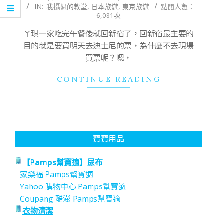
IN:
我攝過的教堂
,
日本旅遊
,
東京旅遊
點閱人數：
11-
6,081次
05
ㄚ琪一家吃完午餐後就回新宿了，回新宿最主要的
目的就是要買明天去迪士尼的票，為什麼不去現場
買票呢？嗯，
CONTINUE READING
寶寶用品
【Pamps幫寶適】尿布
家樂福 Pamps幫寶適
Yahoo 購物中心 Pamps幫寶適
Coupang 酷澎 Pamps幫寶適
衣物清潔