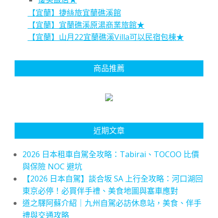
【宜蘭】捷絲旅宜蘭礁溪館
【宜蘭】宜蘭礁溪原湯商業旅館★
【宜蘭】山月22宜蘭礁溪Villa可以民宿包棟★
商品推薦
近期文章
2026 日本租車自駕全攻略：Tabirai、TOCOO 比價
與保險 NOC 避坑
【2026 日本自駕】談合坂 SA 上行全攻略：河口湖回
東京必停！必買伴手禮、美食地圖與塞車應對
道之驛阿蘇介紹｜九州自駕必訪休息站，美食、伴手
禮與交通攻略