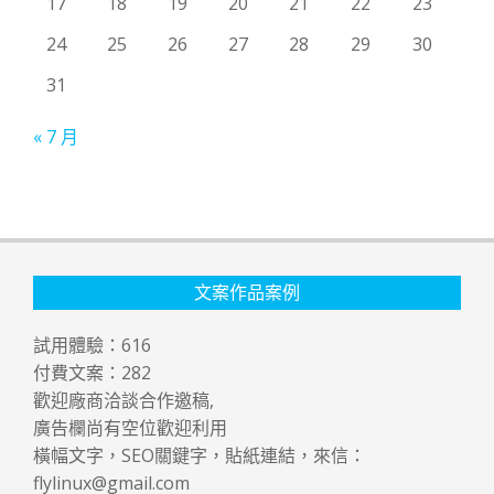
17
18
19
20
21
22
23
24
25
26
27
28
29
30
31
« 7 月
文案作品案例
試用體驗：
616
付費文案：
282
歡迎廠商洽談合作邀稿,
廣告欄尚有空位歡迎利用
橫幅文字，SEO關鍵字，貼紙連結，來信：
flylinux@gmail.com