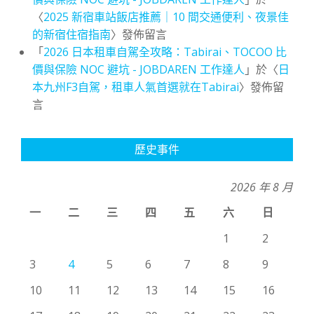
〈
2025 新宿車站飯店推薦｜10 間交通便利、夜景佳
的新宿住宿指南
〉發佈留言
「
2026 日本租車自駕全攻略：Tabirai、TOCOO 比
價與保險 NOC 避坑 - JOBDAREN 工作達人
」於〈
日
本九州F3自駕，租車人氣首選就在Tabirai
〉發佈留
言
歷史事件
2026 年 8 月
一
二
三
四
五
六
日
1
2
3
4
5
6
7
8
9
10
11
12
13
14
15
16