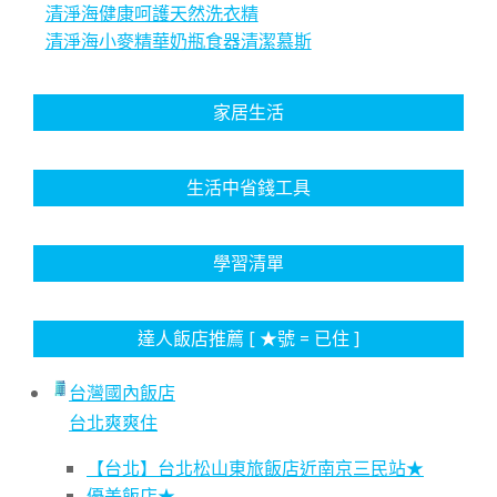
清淨海健康呵護天然洗衣精
清淨海小麥精華奶瓶食器清潔慕斯
家居生活
生活中省錢工具
學習清單
達人飯店推薦 [ ★號 = 已住 ]
台灣國內飯店
台北爽爽住
【台北】台北松山東旅飯店近南京三民站★
優美飯店★