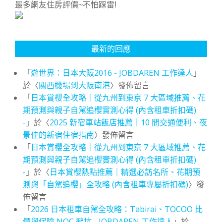
最多網友住房評價~不怕踩雷!
最新的回應
「
遊世界：日本大阪2016 - JOBDAREN 工作達人
」
於〈
關西機場到大阪南港
〉發佈留言
「
日本賞櫻全攻略｜從九州到東京 7 大區域推薦、花
期預測與親子自駕追櫻實測心得 (內含租車折扣碼)
-
」於〈
2025 新宿車站飯店推薦｜10 間交通便利、夜
景佳的新宿住宿指南
〉發佈留言
「
日本賞櫻全攻略｜從九州到東京 7 大區域推薦、花
期預測與親子自駕追櫻實測心得 (內含租車折扣碼)
-
」於〈
日本賞櫻熱點推薦｜精選必訪名所、花期預
測與「自駕追櫻」全攻略 (內含租車專屬折扣碼)
〉發
佈留言
「
2026 日本租車自駕全攻略：Tabirai、TOCOO 比
價與保險 NOC 避坑 - JOBDAREN 工作達人
」於