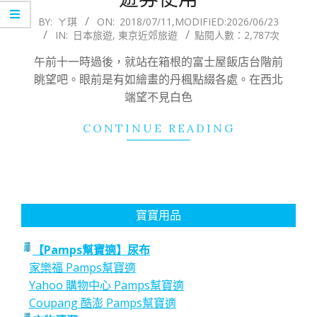
2018-
BY:
ㄚ琪
ON:
2018/07/11
,MODIFIED:
2026/06/23
IN:
日本旅遊
,
東京近郊旅遊
點閱人數：2,787次
07-
11
午前十一時過後，就站在箱根的富士屋飯店台階前
眺望吧。眼前是有如繪畫的丹楓點綴各處。在西北
端望不見白色
CONTINUE READING
寶寶用品
【Pamps幫寶適】尿布
家樂福 Pamps幫寶適
Yahoo 購物中心 Pamps幫寶適
Coupang 酷澎 Pamps幫寶適