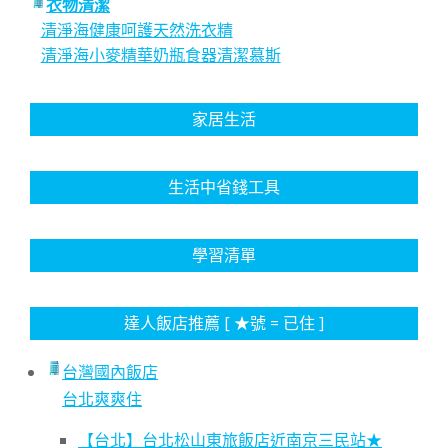
衣物清潔
清淨海健康呵護天然洗衣精
清淨海小麥精華奶瓶食器清潔慕斯
家居生活
生活中省錢工具
學習清單
達人飯店推薦 [ ★號 = 已住 ]
台灣國內飯店
台北爽爽住
【台北】台北松山東旅飯店近南京三民站★