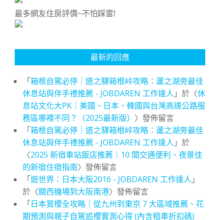
最多網友住房評價~不怕踩雷!
最新的回應
「
箱根自駕必停｜道之驛箱根峠攻略：蘆之湖旁最佳
休息站與伴手禮推薦 - JOBDAREN 工作達人
」於〈
休
息站文化大PK｜美國、日本、韓國與台灣高速公路服
務區哪裡不同？（2025最新版）
〉發佈留言
「
箱根自駕必停｜道之驛箱根峠攻略：蘆之湖旁最佳
休息站與伴手禮推薦 - JOBDAREN 工作達人
」於
〈
2025 新宿車站飯店推薦｜10 間交通便利、夜景佳
的新宿住宿指南
〉發佈留言
「
遊世界：日本大阪2016 - JOBDAREN 工作達人
」
於〈
關西機場到大阪南港
〉發佈留言
「
日本賞櫻全攻略｜從九州到東京 7 大區域推薦、花
期預測與親子自駕追櫻實測心得 (內含租車折扣碼)