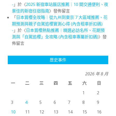
-
」於〈
2025 新宿車站飯店推薦｜10 間交通便利、夜
景佳的新宿住宿指南
〉發佈留言
「
日本賞櫻全攻略｜從九州到東京 7 大區域推薦、花
期預測與親子自駕追櫻實測心得 (內含租車折扣碼)
-
」於〈
日本賞櫻熱點推薦｜精選必訪名所、花期預
測與「自駕追櫻」全攻略 (內含租車專屬折扣碼)
〉發
佈留言
歷史事件
2026 年 8 月
一
二
三
四
五
六
日
1
2
3
4
5
6
7
8
9
10
11
12
13
14
15
16