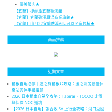
優美飯店★
【宜蘭】捷絲旅宜蘭礁溪館
【宜蘭】宜蘭礁溪原湯商業旅館★
【宜蘭】山月22宜蘭礁溪Villa可以民宿包棟★
商品推薦
近期文章
箱根自駕必停｜道之驛箱根峠攻略：蘆之湖旁最佳休
息站與伴手禮推薦
2026 日本租車自駕全攻略：Tabirai、TOCOO 比價
與保險 NOC 避坑
【2026 日本自駕】談合坂 SA 上行全攻略：河口湖回