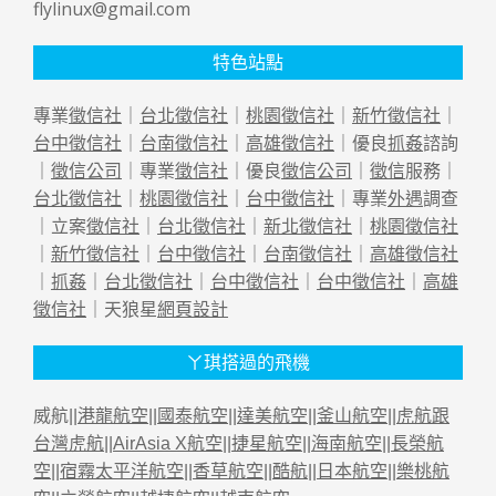
flylinux@gmail.com
特色站點
專業
徵信社
｜
台北徵信社
｜
桃園徵信社
｜
新竹徵信社
｜
台中徵信社
｜
台南徵信社
｜
高雄徵信社
｜優良
抓姦
諮詢
｜
徵信公司
｜專業
徵信社
｜優良
徵信公司
｜
徵信
服務｜
台北徵信社
｜
桃園徵信社
｜
台中徵信社
｜專業
外遇
調查
｜立案
徵信社
｜
台北徵信社
｜
新北徵信社
｜
桃園徵信社
｜
新竹徵信社
｜
台中徵信社
｜
台南徵信社
｜
高雄徵信社
｜
抓姦
｜
台北徵信社
｜
台中徵信社
｜
台中徵信社
｜
高雄
徵信社
｜天狼星
網頁設計
ㄚ琪搭過的飛機
威航||
港龍航空
||
國泰航空
||
達美航空
||
釜山航空
||
虎航跟
台灣虎航
||
AirAsia X航空
||
捷星航空
||
海南航空
||
長榮航
空
||
宿霧太平洋航空
||
香草航空
||
酷航
||
日本航空
||
樂桃航