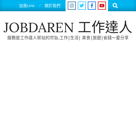
Skip
Search
加我Line
關於我們
to
content
JOBDAREN 工作達人
服務是工作達人架站的宗旨,工作|生活| 美食|旅遊|省錢～愛分享
Primary
Navigation
Menu