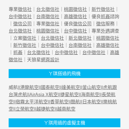
專業
徵信社
｜
台北徵信社
｜
桃園徵信社
｜
新竹徵信社
｜
台中徵信社
｜
台南徵信社
｜
高雄徵信社
｜優良
抓姦
諮詢
｜
徵信公司
｜專業
徵信社
｜優良
徵信公司
｜
徵信
服務｜
台北徵信社
｜
桃園徵信社
｜
台中徵信社
｜專業
外遇
調查
｜立案
徵信社
｜
台北徵信社
｜
新北徵信社
｜
桃園徵信社
｜
新竹徵信社
｜
台中徵信社
｜
台南徵信社
｜
高雄徵信社
｜
抓姦
｜
台北徵信社
｜
台中徵信社
｜
台中徵信社
｜
高雄
徵信社
｜天狼星
網頁設計
ㄚ琪搭過的飛機
威航||
港龍航空
||
國泰航空
||
達美航空
||
釜山航空
||
虎航跟
台灣虎航
||
AirAsia X航空
||
捷星航空
||
海南航空
||
長榮航
空
||
宿霧太平洋航空
||
香草航空
||
酷航
||
日本航空
||
樂桃航
空
||
立榮航空
||
越捷航空
||
越南航空
ㄚ琪用過的虛擬主機