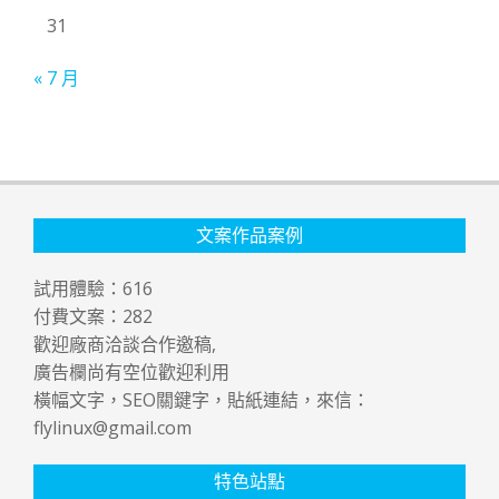
31
« 7 月
文案作品案例
試用體驗：
616
付費文案：
282
歡迎廠商洽談合作邀稿,
廣告欄尚有空位歡迎利用
橫幅文字，SEO關鍵字，貼紙連結，來信：
flylinux@gmail.com
特色站點