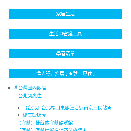
家居生活
生活中省錢工具
學習清單
達人飯店推薦 [ ★號 = 已住 ]
台灣國內飯店
台北爽爽住
【台北】台北松山東旅飯店近南京三民站★
優美飯店★
【宜蘭】捷絲旅宜蘭礁溪館
【宜蘭】宜蘭礁溪原湯商業旅館★