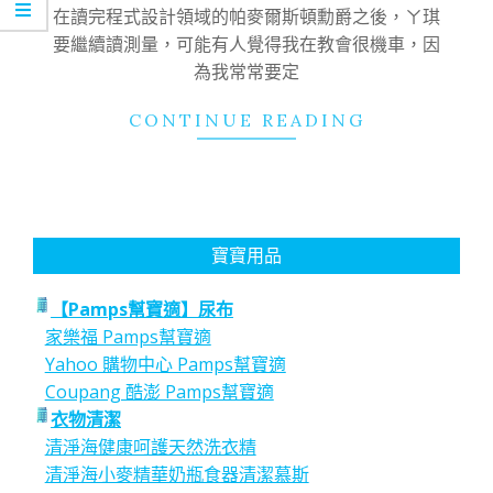
02
在讀完程式設計領域的帕麥爾斯頓勳爵之後，ㄚ琪
要繼續讀測量，可能有人覺得我在教會很機車，因
為我常常要定
CONTINUE READING
寶寶用品
【Pamps幫寶適】尿布
家樂福 Pamps幫寶適
Yahoo 購物中心 Pamps幫寶適
Coupang 酷澎 Pamps幫寶適
衣物清潔
清淨海健康呵護天然洗衣精
清淨海小麥精華奶瓶食器清潔慕斯