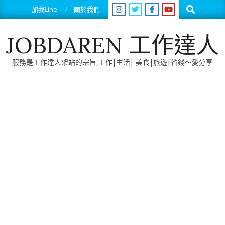
Skip
Search
加我Line
關於我們
to
content
JOBDAREN 工作達人
服務是工作達人架站的宗旨,工作|生活| 美食|旅遊|省錢～愛分享
Primary
Navigation
Menu