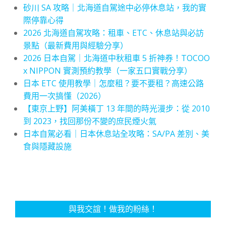
砂川 SA 攻略｜北海道自駕途中必停休息站，我的實
際停靠心得
2026 北海道自駕攻略：租車、ETC、休息站與必訪
景點（最新費用與經驗分享）
2026 日本自駕｜北海道中秋租車 5 折神券！TOCOO
x NIPPON 實測預約教學（一家五口實戰分享）
日本 ETC 使用教學｜怎麼租？要不要租？高速公路
費用一次搞懂（2026）
【東京上野】阿美橫丁 13 年間的時光漫步：從 2010
到 2023，找回那份不變的庶民煙火氣
日本自駕必看｜日本休息站全攻略：SA/PA 差別、美
食與隱藏設施
與我交誼！做我的粉絲！