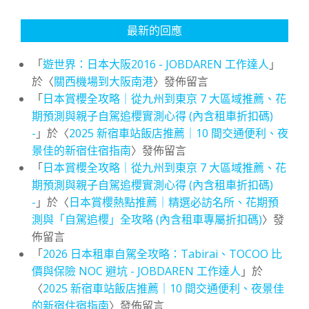
最新的回應
「
遊世界：日本大阪2016 - JOBDAREN 工作達人
」
於〈
關西機場到大阪南港
〉發佈留言
「
日本賞櫻全攻略｜從九州到東京 7 大區域推薦、花
期預測與親子自駕追櫻實測心得 (內含租車折扣碼)
-
」於〈
2025 新宿車站飯店推薦｜10 間交通便利、夜
景佳的新宿住宿指南
〉發佈留言
「
日本賞櫻全攻略｜從九州到東京 7 大區域推薦、花
期預測與親子自駕追櫻實測心得 (內含租車折扣碼)
-
」於〈
日本賞櫻熱點推薦｜精選必訪名所、花期預
測與「自駕追櫻」全攻略 (內含租車專屬折扣碼)
〉發
佈留言
「
2026 日本租車自駕全攻略：Tabirai、TOCOO 比
價與保險 NOC 避坑 - JOBDAREN 工作達人
」於
〈
2025 新宿車站飯店推薦｜10 間交通便利、夜景佳
的新宿住宿指南
〉發佈留言