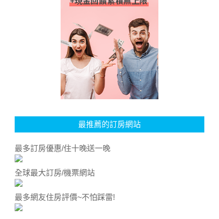
最推薦的訂房網站
最多訂房優惠/住十晚送一晚
全球最大訂房/機票網站
最多網友住房評價~不怕踩雷!