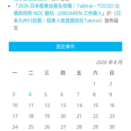
「
2026 日本租車自駕全攻略：Tabirai、TOCOO 比
價與保險 NOC 避坑 - JOBDAREN 工作達人
」於〈
日
本九州F3自駕，租車人氣首選就在Tabirai
〉發佈留
言
歷史事件
2026 年 8 月
一
二
三
四
五
六
日
1
2
3
4
5
6
7
8
9
10
11
12
13
14
15
16
17
18
19
20
21
22
23
24
25
26
27
28
29
30