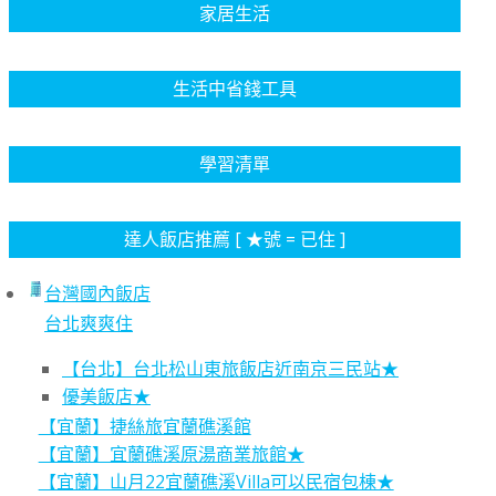
家居生活
生活中省錢工具
學習清單
達人飯店推薦 [ ★號 = 已住 ]
台灣國內飯店
台北爽爽住
【台北】台北松山東旅飯店近南京三民站★
優美飯店★
【宜蘭】捷絲旅宜蘭礁溪館
【宜蘭】宜蘭礁溪原湯商業旅館★
【宜蘭】山月22宜蘭礁溪Villa可以民宿包棟★