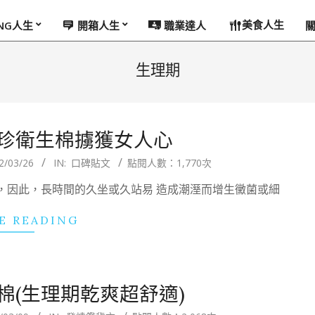
美食人生
ING人生
開箱人生
職業達人
生理期
月珍衛生棉擄獲女人心
2/03/26
IN:
口碑貼文
點閱人數：1,770次
，因此，長時間的久坐或久站易 造成潮溼而增生黴菌或細
E READING
棉(生理期乾爽超舒適)