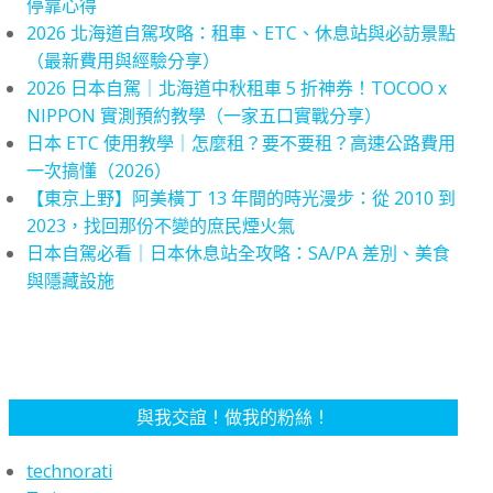
停靠心得
2026 北海道自駕攻略：租車、ETC、休息站與必訪景點
（最新費用與經驗分享）
2026 日本自駕｜北海道中秋租車 5 折神券！TOCOO x
NIPPON 實測預約教學（一家五口實戰分享）
日本 ETC 使用教學｜怎麼租？要不要租？高速公路費用
一次搞懂（2026）
【東京上野】阿美橫丁 13 年間的時光漫步：從 2010 到
2023，找回那份不變的庶民煙火氣
日本自駕必看｜日本休息站全攻略：SA/PA 差別、美食
與隱藏設施
與我交誼！做我的粉絲！
technorati