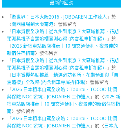
最新的回應
「
遊世界：日本大阪2016 - JOBDAREN 工作達人
」於
〈
關西機場到大阪南港
〉發佈留言
「
日本賞櫻全攻略｜從九州到東京 7 大區域推薦、花期
預測與親子自駕追櫻實測心得 (內含租車折扣碼) -
」於
〈
2025 新宿車站飯店推薦｜10 間交通便利、夜景佳的
新宿住宿指南
〉發佈留言
「
日本賞櫻全攻略｜從九州到東京 7 大區域推薦、花期
預測與親子自駕追櫻實測心得 (內含租車折扣碼) -
」於
〈
日本賞櫻熱點推薦｜精選必訪名所、花期預測與「自
駕追櫻」全攻略 (內含租車專屬折扣碼)
〉發佈留言
「
2026 日本租車自駕全攻略：Tabirai、TOCOO 比價
與保險 NOC 避坑 - JOBDAREN 工作達人
」於〈
2025 新
宿車站飯店推薦｜10 間交通便利、夜景佳的新宿住宿指
南
〉發佈留言
「
2026 日本租車自駕全攻略：Tabirai、TOCOO 比價
與保險 NOC 避坑 - JOBDAREN 工作達人
」於〈
日本九