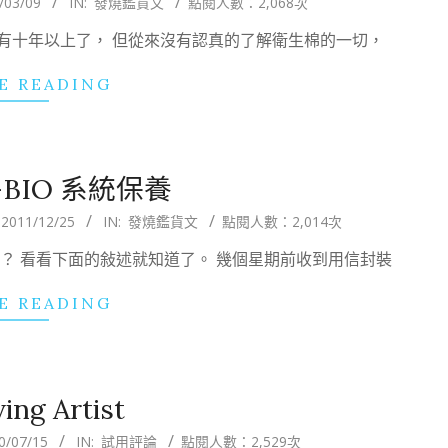
/03/09
IN:
發燒鑑貨文
點閱人數：2,068次
有十年以上了， 但從來沒有認真的了解衛生棉的一切，
E READING
BIO 系統保養
:
2011/12/25
IN:
發燒鑑貨文
點閱人數：2,014次
？ 看看下面的敍述就知道了。 幾個星期前收到用信封裝
E READING
ng Artist
0/07/15
IN:
試用評論
點閱人數：2,529次