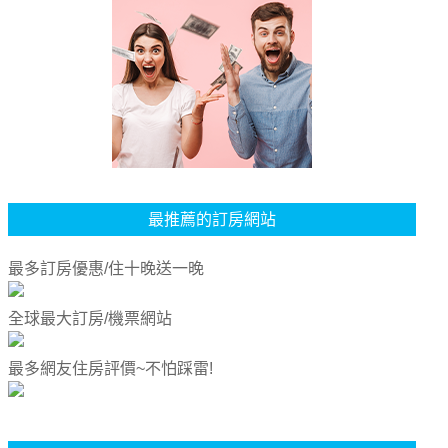
最推薦的訂房網站
最多訂房優惠/住十晚送一晚
全球最大訂房/機票網站
最多網友住房評價~不怕踩雷!