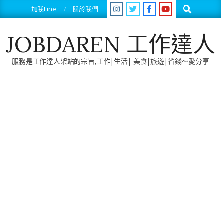
Skip
Search
加我Line
關於我們
to
content
JOBDAREN 工作達人
服務是工作達人架站的宗旨,工作|生活| 美食|旅遊|省錢～愛分享
Primary
Navigation
Menu