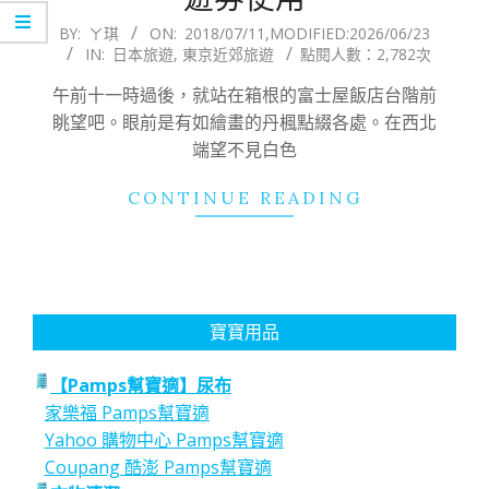
2018-
BY:
ㄚ琪
ON:
2018/07/11
,MODIFIED:
2026/06/23
IN:
日本旅遊
,
東京近郊旅遊
點閱人數：2,782次
07-
11
午前十一時過後，就站在箱根的富士屋飯店台階前
眺望吧。眼前是有如繪畫的丹楓點綴各處。在西北
端望不見白色
CONTINUE READING
寶寶用品
【Pamps幫寶適】尿布
家樂福 Pamps幫寶適
Yahoo 購物中心 Pamps幫寶適
Coupang 酷澎 Pamps幫寶適