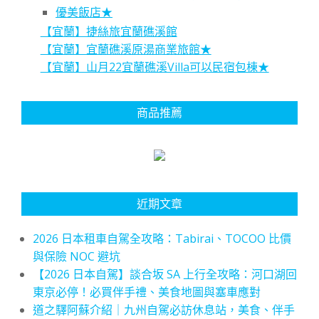
優美飯店★
【宜蘭】捷絲旅宜蘭礁溪館
【宜蘭】宜蘭礁溪原湯商業旅館★
【宜蘭】山月22宜蘭礁溪Villa可以民宿包棟★
商品推薦
近期文章
2026 日本租車自駕全攻略：Tabirai、TOCOO 比價
與保險 NOC 避坑
【2026 日本自駕】談合坂 SA 上行全攻略：河口湖回
東京必停！必買伴手禮、美食地圖與塞車應對
道之驛阿蘇介紹｜九州自駕必訪休息站，美食、伴手