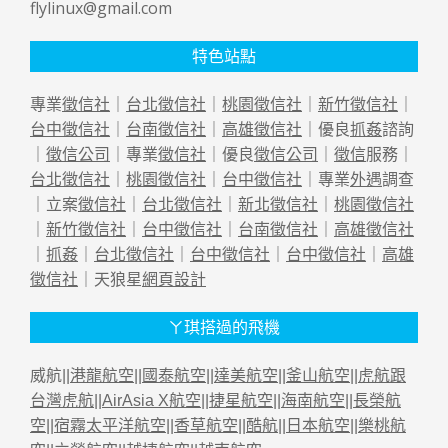
flylinux@gmail.com
特色站點
專業
徵信社
｜
台北徵信社
｜
桃園徵信社
｜
新竹徵信社
｜
台中徵信社
｜
台南徵信社
｜
高雄徵信社
｜優良
抓姦
諮詢
｜
徵信公司
｜專業
徵信社
｜優良
徵信公司
｜
徵信
服務｜
台北徵信社
｜
桃園徵信社
｜
台中徵信社
｜專業
外遇
調查
｜立案
徵信社
｜
台北徵信社
｜
新北徵信社
｜
桃園徵信社
｜
新竹徵信社
｜
台中徵信社
｜
台南徵信社
｜
高雄徵信社
｜
抓姦
｜
台北徵信社
｜
台中徵信社
｜
台中徵信社
｜
高雄
徵信社
｜天狼星
網頁設計
ㄚ琪搭過的飛機
威航||
港龍航空
||
國泰航空
||
達美航空
||
釜山航空
||
虎航跟
台灣虎航
||
AirAsia X航空
||
捷星航空
||
海南航空
||
長榮航
空
||
宿霧太平洋航空
||
香草航空
||
酷航
||
日本航空
||
樂桃航