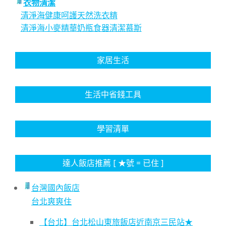
衣物清潔
清淨海健康呵護天然洗衣精
清淨海小麥精華奶瓶食器清潔慕斯
家居生活
生活中省錢工具
學習清單
達人飯店推薦 [ ★號 = 已住 ]
台灣國內飯店
台北爽爽住
【台北】台北松山東旅飯店近南京三民站★