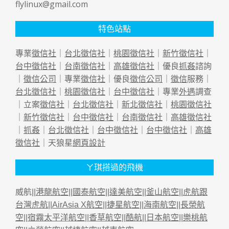
flylinux@gmail.com
特色站點
專業
徵信社
｜
台北徵信社
｜
桃園徵信社
｜
新竹徵信社
｜
台中徵信社
｜
台南徵信社
｜
高雄徵信社
｜優良
抓姦
諮詢
｜
徵信公司
｜專業
徵信社
｜優良
徵信公司
｜
徵信
服務｜
台北徵信社
｜
桃園徵信社
｜
台中徵信社
｜專業
外遇
調查
｜立案
徵信社
｜
台北徵信社
｜
新北徵信社
｜
桃園徵信社
｜
新竹徵信社
｜
台中徵信社
｜
台南徵信社
｜
高雄徵信社
｜
抓姦
｜
台北徵信社
｜
台中徵信社
｜
台中徵信社
｜
高雄
徵信社
｜天狼星
網頁設計
ㄚ琪搭過的飛機
威航||
港龍航空
||
國泰航空
||
達美航空
||
釜山航空
||
虎航跟
台灣虎航
||
AirAsia X航空
||
捷星航空
||
海南航空
||
長榮航
空
||
宿霧太平洋航空
||
香草航空
||
酷航
||
日本航空
||
樂桃航