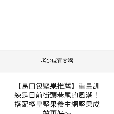
老少咸宜零嘴
【易口包堅果推薦】重量訓
練是目前街頭巷尾的風潮！
搭配檳皇堅果養生網堅果成
效更好～