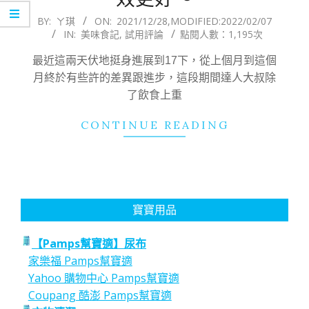
2021-
BY:
ㄚ琪
ON:
2021/12/28
,MODIFIED:
2022/02/07
IN:
美味食記
,
試用評論
點閱人數：1,195次
12-
28
最近這兩天伏地挺身進展到17下，從上個月到這個
月終於有些許的差異跟進步，這段期間達人大叔除
了飲食上重
CONTINUE READING
寶寶用品
【Pamps幫寶適】尿布
家樂福 Pamps幫寶適
Yahoo 購物中心 Pamps幫寶適
Coupang 酷澎 Pamps幫寶適