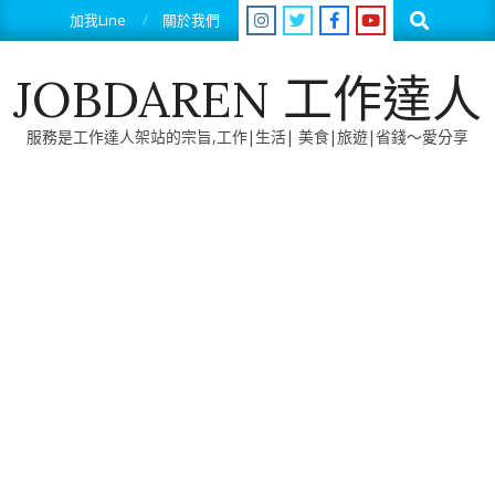
Skip
Search
加我Line
關於我們
to
content
JOBDAREN 工作達人
服務是工作達人架站的宗旨,工作|生活| 美食|旅遊|省錢～愛分享
Primary
Navigation
Menu