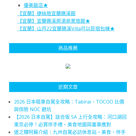
優美飯店★
【宜蘭】捷絲旅宜蘭礁溪館
【宜蘭】宜蘭礁溪原湯商業旅館★
【宜蘭】山月22宜蘭礁溪Villa可以民宿包棟★
商品推薦
近期文章
2026 日本租車自駕全攻略：Tabirai、TOCOO 比價
與保險 NOC 避坑
【2026 日本自駕】談合坂 SA 上行全攻略：河口湖回
東京必停！必買伴手禮、美食地圖與塞車應對
道之驛阿蘇介紹｜九州自駕必訪休息站，美食、伴手