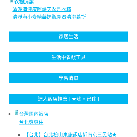
衣物清潔
清淨海健康呵護天然洗衣精
清淨海小麥精華奶瓶食器清潔慕斯
家居生活
生活中省錢工具
學習清單
達人飯店推薦 [ ★號 = 已住 ]
台灣國內飯店
台北爽爽住
【台北】台北松山東旅飯店近南京三民站★