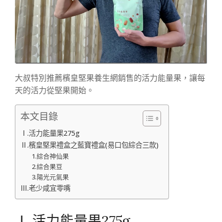
大叔特別推薦檳皇堅果養生網銷售的活力能量果，讓每
天的活力從堅果開始。
本文目錄
Ⅰ.活力能量果275g
Ⅱ.檳皇堅果禮盒之藍寶禮盒(易口包綜合三款)
1.綜合神仙果
2.綜合果豆
3.陽光元氣果
Ⅲ.老少咸宜零嘴
Ⅰ.活力能量果275g