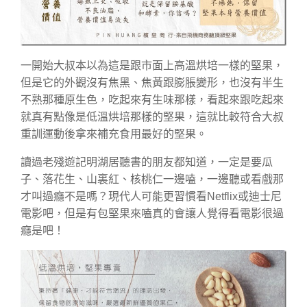
一開始大叔本以為這是跟市面上高溫烘培一樣的堅果，
但是它的外觀沒有焦黑、焦黃跟膨脹變形，也沒有半生
不熟那種原生色，吃起來有生味那樣，看起來跟吃起來
就真有點像是低溫烘培那樣的堅果，這就比較符合大叔
重訓運動後拿來補充食用最好的堅果。
讀過老殘遊記明湖居聽書的朋友都知道，一定是要瓜
子、落花生、山裏紅、核桃仁一邊嗑，一邊聽或看戲那
才叫過癮不是嗎？現代人可能更習慣看Netflix或迪士尼
電影吧，但是有包堅果來嗑真的會讓人覺得看電影很過
癮是吧！