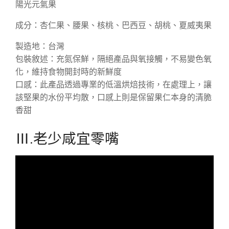
陽光元氣果
成分：杏仁果、腰果、核桃、巴西豆、胡桃、夏威夷果
製造地：台灣
包裝敘述：充氮保鮮，隔絕產品與氧接觸，不易變色氧
化，維持食物開封時的新鮮度
口感：此產品透過專業的低溫烘焙技術，在處理上，讓
該堅果的水份平均散，口感上則是保留果仁本身的清脆
香甜
Ⅲ.老少咸宜零嘴