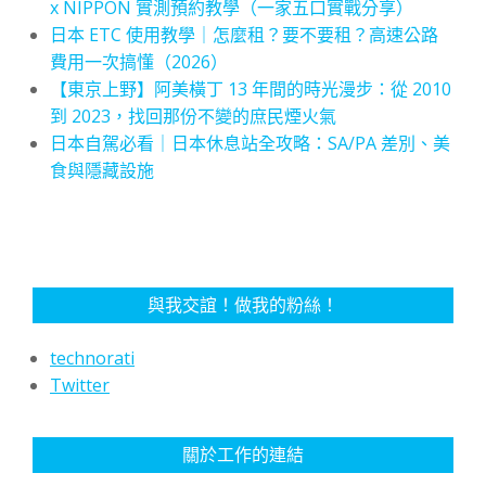
x NIPPON 實測預約教學（一家五口實戰分享）
日本 ETC 使用教學｜怎麼租？要不要租？高速公路
費用一次搞懂（2026）
【東京上野】阿美橫丁 13 年間的時光漫步：從 2010
到 2023，找回那份不變的庶民煙火氣
日本自駕必看｜日本休息站全攻略：SA/PA 差別、美
食與隱藏設施
與我交誼！做我的粉絲！
technorati
Twitter
關於工作的連結