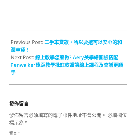
2021-
12-
Previous Post:
二手車貸款，所以要選可以安心的和
28
潤車貸！
Next Post:
線上教學怎麼做? Aery美學繪圖板搭配
Penwalker遠距教學批註軟體讓線上課程及會議更順
手
發佈留言
發佈留言必須填寫的電子郵件地址不會公開。
必填欄位
標示為
*
留言
*