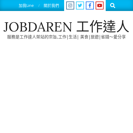
Skip
Search
加我Line
關於我們
to
content
JOBDAREN 工作達人
服務是工作達人架站的宗旨,工作|生活| 美食|旅遊|省錢～愛分享
Primary
Navigation
Menu