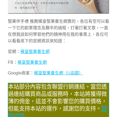
堅果伴手禮 推薦檳皇堅果養生網賣的，各位有空可以看
一下它的創業理念及艱辛的過程，打著打著文章，一直
在想我該如何學習他們的精神用在我的事業上，各位可
以看看底下的官網資訊來知道：
官網：
檳皇堅果養生網
FB：
檳皇堅果養生網
Google商家：
檳皇堅果養生網（U品園）
本站部分內容包含聯盟行銷連結。當您透
過連結購買商品或服務時，本站將獲得微
薄的佣金，這並不會影響您的購買價格，
但能支持本站的運作，感謝您的支持。
問
題詢問