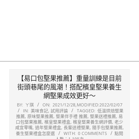
【易口包堅果推薦】重量訓練是目前
街頭巷尾的風潮！搭配檳皇堅果養生
網堅果成效更好～
BY:
ㄚ琪
ON:
2021/12/28
,MODIFIED:
2022/02/07
IN:
美味食記
,
試用評論
TAGGED:
低溫烘焙堅果
推薦
,
原味堅果推薦
,
堅果伴手禮 推薦
,
堅果送禮推薦
,
易
口包堅果推薦
,
檳皇堅果禮盒
,
檳皇堅果養生網評價
,
老少
咸宜零嘴
,
過年堅果禮盒
,
長輩送禮堅果
,
隨手包堅果推薦
,
養生堅果禮盒怎麼選
WITH:
0 COMMENTS
點閱
人數：1,195次