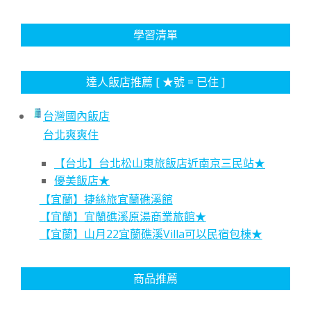
學習清單
達人飯店推薦 [ ★號 = 已住 ]
台灣國內飯店
台北爽爽住
【台北】台北松山東旅飯店近南京三民站★
優美飯店★
【宜蘭】捷絲旅宜蘭礁溪館
【宜蘭】宜蘭礁溪原湯商業旅館★
【宜蘭】山月22宜蘭礁溪Villa可以民宿包棟★
商品推薦