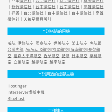
｜立案
徵信社
｜
台北徵信社
｜
新北徵信社
｜
桃園徵信社
｜
新竹徵信社
｜
台中徵信社
｜
台南徵信社
｜
高雄徵信社
｜
抓姦
｜
台北徵信社
｜
台中徵信社
｜
台中徵信社
｜
高雄
徵信社
｜天狼星
網頁設計
ㄚ琪搭過的飛機
威航||
港龍航空
||
國泰航空
||
達美航空
||
釜山航空
||
虎航跟
台灣虎航
||
AirAsia X航空
||
捷星航空
||
海南航空
||
長榮航
空
||
宿霧太平洋航空
||
香草航空
||
酷航
||
日本航空
||
樂桃航
空
||
立榮航空
||
越捷航空
||
越南航空
ㄚ琪用過的虛擬主機
Hostinger
interserver虛擬主機
Bluehost
工作達人