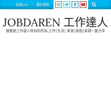
Skip
Search
加我Line
關於我們
to
content
JOBDAREN 工作達人
服務是工作達人架站的宗旨,工作|生活| 美食|旅遊|省錢～愛分享
Primary
Navigation
Menu