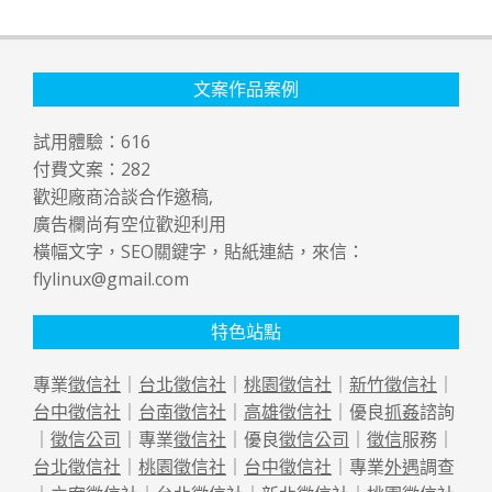
文案作品案例
試用體驗：
616
付費文案：
282
歡迎廠商洽談合作邀稿,
廣告欄尚有空位歡迎利用
橫幅文字，SEO關鍵字，貼紙連結，來信：
flylinux@gmail.com
特色站點
專業
徵信社
｜
台北徵信社
｜
桃園徵信社
｜
新竹徵信社
｜
台中徵信社
｜
台南徵信社
｜
高雄徵信社
｜優良
抓姦
諮詢
｜
徵信公司
｜專業
徵信社
｜優良
徵信公司
｜
徵信
服務｜
台北徵信社
｜
桃園徵信社
｜
台中徵信社
｜專業
外遇
調查