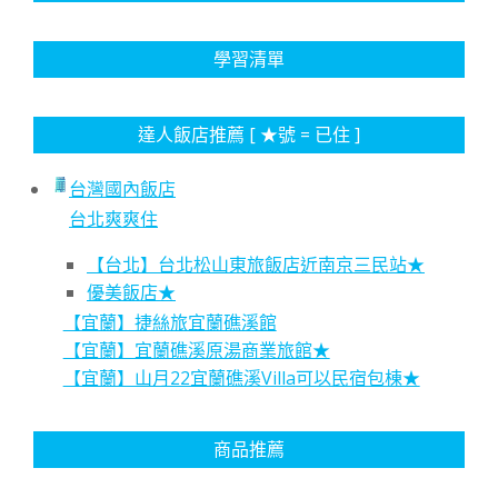
學習清單
達人飯店推薦 [ ★號 = 已住 ]
台灣國內飯店
台北爽爽住
【台北】台北松山東旅飯店近南京三民站★
優美飯店★
【宜蘭】捷絲旅宜蘭礁溪館
【宜蘭】宜蘭礁溪原湯商業旅館★
【宜蘭】山月22宜蘭礁溪Villa可以民宿包棟★
商品推薦