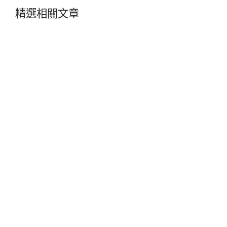
精選相關文章