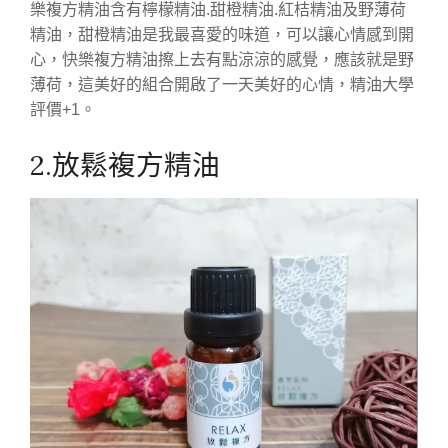
樂複方精油含有檸檬精油.甜橙精油.紅桔精油及野薄荷
精油，甜橙精油是我最喜愛的味道，可以讓心情感到開
心，快樂複方精油擦上去有點涼涼的感覺，應該就是野
薄荷，這美好的組合開啟了一天美好的心情，精油大學
評價+1。
2.放鬆複方精油