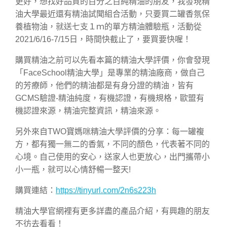
更好，想找好品質的百分之百純精油的朋友，我發現精
油大學最近還有精油試聞組合活動，只要買二罐香氛保
養植物油，就送七支１ｍ的單方精油體驗瓶，活動從
2021/6/16-7/15日，時間快截止了，要買要快喔！
購買精油之前可以先看本篇的精油大學評價，你會發現
「FaceSchool精油大學」是專業的精油廠商，做自己
的芳療師，他們的精油都是有身分證的精油，皆有
GCMS驗證-精油純度，有機認證，有機規格，歐盟有
機認證來源，精油完整資訊，精油來源。
另外來自TWO寶媽咪精油大學評價的分享：每一罐複
方，都有獨一無二的香氣，不同的顏色，代表著不同的
心境。自己使用的安心，送家人也更放心，出門攜帶小
小一瓶，就可以心情舒暢一整天!
購買連結：
https://tinyurl.com/2n6s223h
精油大學官網裡有更多詳盡的產品介紹，有興趣的朋友
不彷去看看！