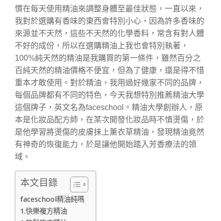
慣在每天使用精油來調整身體至最佳狀態，一直以來，
我對於選購有香味的東西會特別小心，因為許多香味的
來源並不天然，這些不天然的化學香料，常含有對人體
不好的成份，所以在選購精油上我也會特別執著，
100%純天然的精油是我購買的第一條件，雖然百分之
百純天然的精油價格不便宜，但為了健康，還是得不惜
重本才敢使用。對於精油，我用過好幾家不同的品牌，
每個品牌都有不同的特色，今天我想特別推薦精油大學
這個牌子，英文名為faceschool。精油大學創辦人，原
本是化妝品配方師，在某次開發化妝品時不慎燙傷，於
是他學習將燙傷的皮膚抺上薰衣草精油，發現精油竟然
有神奇的恢復能力，於是讓他開始踏入芳香療法的領
域。
本文目錄
faceschool精油純嗎
1.快樂複方精油