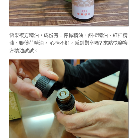
快樂複方精油，成份有：檸檬精油、甜橙精油、紅桔精
油、野薄荷精油， 心情不好，感到鬱卒嗎? 來點快樂複
方精油試試。