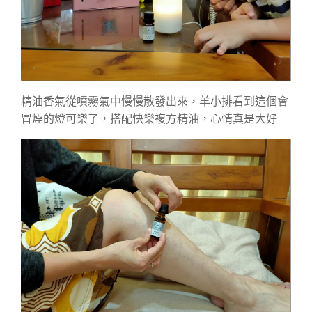
精油香氣從噴霧氣中慢慢散發出來，羊小排看到這個會
冒煙的燈可樂了，搭配快樂複方精油，心情真是大好