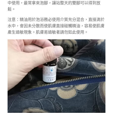
中使用，最常拿來泡腳，讓站整天的雙腳可以得到放
鬆。
注意：精油用於泡浴務必使用介質充分混合，直接滴於
水中，會因未分散而使肌膚直接碰觸精油，容易使肌膚
產生過敏現象。肌膚易過敏者請勿如此使用。