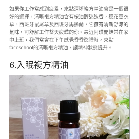
如果你工作常感到疲累，來點清晰複方精油會是一個很
好的選擇，清晰複方精油含有桉油醇迷迭香，穗花薰衣
草，西班牙鼠尾草及西班牙馬鬱蘭，它擁有清新舒涼的
氣味，可舒解工作整天疲憊的你。最近阿琪開始常在家
中上班，我們常會在下午感覺昏昏慾睡時，來點
faceschool的清晰複方精油，讓精神狀態提升。
6.入眠複方精油