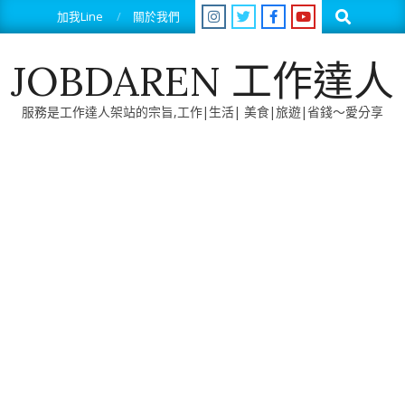
Skip
Search
加我Line
關於我們
to
content
JOBDAREN 工作達人
服務是工作達人架站的宗旨,工作|生活| 美食|旅遊|省錢～愛分享
Primary
Navigation
Menu