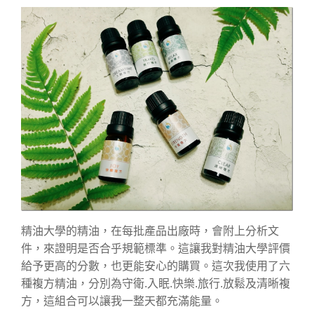
精油大學的精油，在每批產品出廠時，會附上分析文
件，來證明是否合乎規範標準。這讓我對精油大學評價
給予更高的分數，也更能安心的購買。這次我使用了六
種複方精油，分別為守衛.入眠.快樂.旅行.放鬆及清晰複
方，這組合可以讓我一整天都充滿能量。