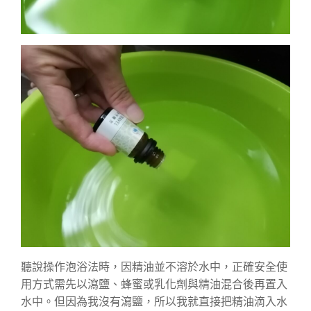
聽說操作泡浴法時，因精油並不溶於水中，正確安全使
用方式需先以瀉鹽、蜂蜜或乳化劑與精油混合後再置入
水中。但因為我沒有瀉鹽，所以我就直接把精油滴入水