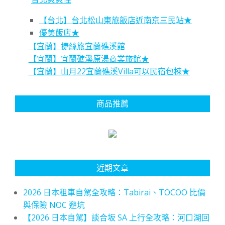
【台北】台北松山東旅飯店近南京三民站★
優美飯店★
【宜蘭】捷絲旅宜蘭礁溪館
【宜蘭】宜蘭礁溪原湯商業旅館★
【宜蘭】山月22宜蘭礁溪Villa可以民宿包棟★
商品推薦
近期文章
2026 日本租車自駕全攻略：Tabirai、TOCOO 比價
與保險 NOC 避坑
【2026 日本自駕】談合坂 SA 上行全攻略：河口湖回