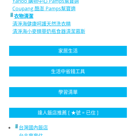
Yahoo 購物中心 Pamps幫寶適
Coupang 酷澎 Pamps幫寶適
衣物清潔
清淨海健康呵護天然洗衣精
清淨海小麥精華奶瓶食器清潔慕斯
家居生活
生活中省錢工具
學習清單
達人飯店推薦 [ ★號 = 已住 ]
台灣國內飯店
台北爽爽住