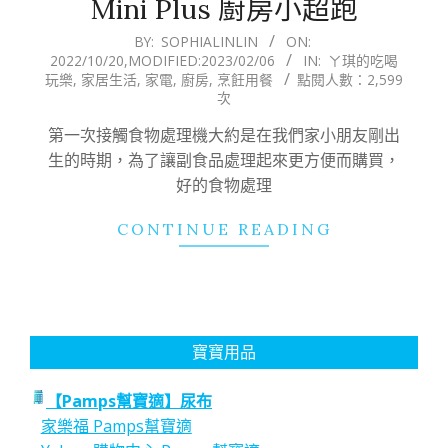
Mini Plus 廚房小超跑
2022-
BY:
SOPHIALINLIN
ON:
2022/10/20
,MODIFIED:
2023/02/06
IN:
ㄚ琪的吃喝
10-
玩樂
,
家居生活
,
家電
,
廚房
,
烹飪用餐
點閱人數：2,599
20
次
第一次接觸食物處理機大約是在我們家小朋友剛出
生的時期，為了讓副食品處理起來更方便而購買，
好的食物處理
CONTINUE READING
寶寶用品
【Pamps幫寶適】尿布
家樂福 Pamps幫寶適