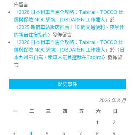
佈留言
「
2026 日本租車自駕全攻略：Tabirai、TOCOO 比
價與保險 NOC 避坑 - JOBDAREN 工作達人
」於
〈
2025 新宿車站飯店推薦｜10 間交通便利、夜景佳
的新宿住宿指南
〉發佈留言
「
2026 日本租車自駕全攻略：Tabirai、TOCOO 比
價與保險 NOC 避坑 - JOBDAREN 工作達人
」於〈
日
本九州F3自駕，租車人氣首選就在Tabirai
〉發佈留
言
歷史事件
2026 年 8 月
一
二
三
四
五
六
日
1
2
3
4
5
6
7
8
9