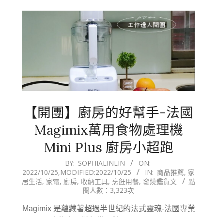
【開團】廚房的好幫手-法國
Magimix萬用食物處理機
Mini Plus 廚房小超跑
2022-
BY:
SOPHIALINLIN
ON:
2022/10/25
,MODIFIED:
2022/10/25
IN:
商品推薦
,
家
10-
居生活
,
家電
,
廚房
,
收納工具
,
烹飪用餐
,
發燒鑑貨文
點
25
閱人數：3,323次
Magimix 是蘊藏著超過半世紀的法式靈魂-法國專業