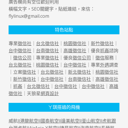
廣告欄尚有空位歡迎利用
橫幅文字，SEO關鍵字，貼紙連結，來信：
flylinux@gmail.com
特色站點
專業
徵信社
｜
台北徵信社
｜
桃園徵信社
｜
新竹徵信社
｜
台中徵信社
｜
台南徵信社
｜
高雄徵信社
｜優良
抓姦
諮詢
｜
徵信公司
｜專業
徵信社
｜優良
徵信公司
｜
徵信
服務｜
台北徵信社
｜
桃園徵信社
｜
台中徵信社
｜專業
外遇
調查
｜立案
徵信社
｜
台北徵信社
｜
新北徵信社
｜
桃園徵信社
｜
新竹徵信社
｜
台中徵信社
｜
台南徵信社
｜
高雄徵信社
｜
抓姦
｜
台北徵信社
｜
台中徵信社
｜
台中徵信社
｜
高雄
徵信社
｜天狼星
網頁設計
ㄚ琪搭過的飛機
威航||
港龍航空
||
國泰航空
||
達美航空
||
釜山航空
||
虎航跟