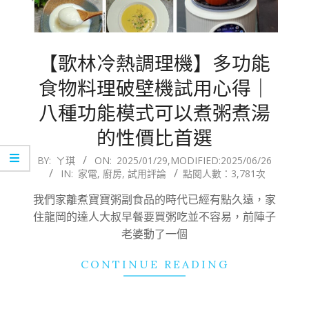
【歌林冷熱調理機】多功能
食物料理破壁機試用心得｜
八種功能模式可以煮粥煮湯
的性價比首選
2025-
BY:
ㄚ琪
ON:
2025/01/29
,MODIFIED:
2025/06/26
IN:
家電
,
廚房
,
試用評論
點閱人數：3,781次
01-
29
我們家離煮寶寶粥副食品的時代已經有點久遠，家
住龍岡的達人大叔早餐要買粥吃並不容易，前陣子
老婆動了一個
CONTINUE READING