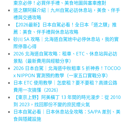
東京必停！必買伴手禮、美食地圖與塞車應對
道之驛阿蘇介紹｜九州自駕必訪休息站，美食、伴手
禮與交通攻略
【2026最新】日本自駕必看！全日本「道之驛」推
薦：美食、伴手禮與休息站攻略
砂川 SA 攻略｜北海道自駕途中必停休息站，我的實
際停靠心得
2026 北海道自駕攻略：租車、ETC、休息站與必訪
景點（最新費用與經驗分享）
2026 日本自駕｜北海道中秋租車 5 折神券！TOCOO
x NIPPON 實測預約教學（一家五口實戰分享）
日本 ETC 使用教學｜怎麼租？要不要租？高速公路
費用一次搞懂（2026）
【東京上野】阿美橫丁 13 年間的時光漫步：從 2010
到 2023，找回那份不變的庶民煙火氣
日本自駕必看｜日本休息站全攻略：SA/PA 差別、美
食與隱藏設施