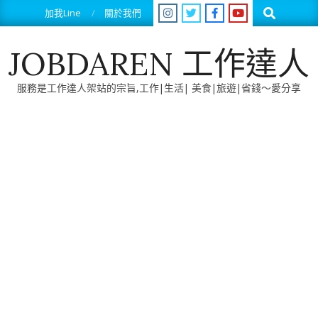
Skip
Search
加我Line
關於我們
to
content
JOBDAREN 工作達人
服務是工作達人架站的宗旨,工作|生活| 美食|旅遊|省錢～愛分享
Primary
Navigation
Menu