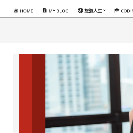
HOME
MY BLOG
旅遊人生
COD
Primary
Navigation
Menu