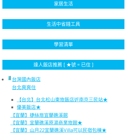
家居生活
生活中省錢工具
學習清單
達人飯店推薦 [ ★號 = 已住 ]
台灣國內飯店
台北爽爽住
【台北】台北松山東旅飯店近南京三民站★
優美飯店★
【宜蘭】捷絲旅宜蘭礁溪館
【宜蘭】宜蘭礁溪原湯商業旅館★
【宜蘭】山月22宜蘭礁溪Villa可以民宿包棟★