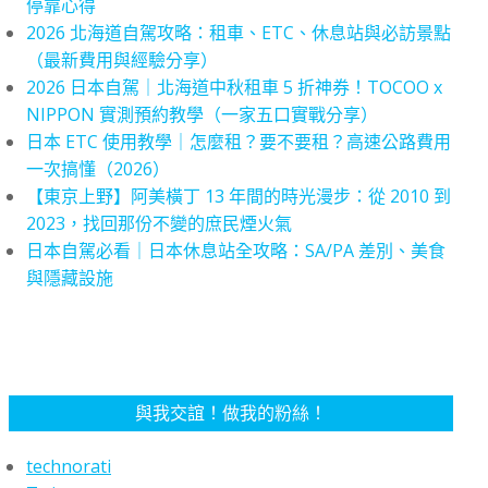
停靠心得
2026 北海道自駕攻略：租車、ETC、休息站與必訪景點
（最新費用與經驗分享）
2026 日本自駕｜北海道中秋租車 5 折神券！TOCOO x
NIPPON 實測預約教學（一家五口實戰分享）
日本 ETC 使用教學｜怎麼租？要不要租？高速公路費用
一次搞懂（2026）
【東京上野】阿美橫丁 13 年間的時光漫步：從 2010 到
2023，找回那份不變的庶民煙火氣
日本自駕必看｜日本休息站全攻略：SA/PA 差別、美食
與隱藏設施
與我交誼！做我的粉絲！
technorati