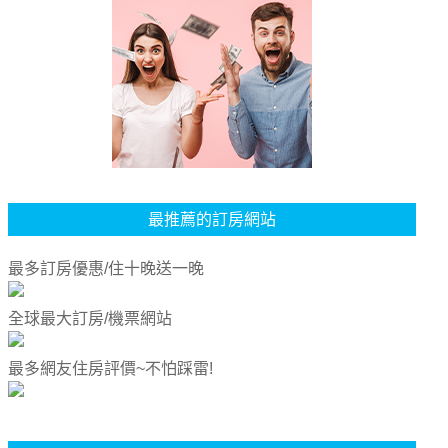
最推薦的訂房網站
最多訂房優惠/住十晚送一晚
全球最大訂房/機票網站
最多網友住房評價~不怕踩雷!