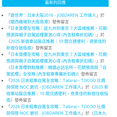
最新的回應
「
遊世界：日本大阪2016 - JOBDAREN 工作達人
」於
〈
關西機場到大阪南港
〉發佈留言
「
日本賞櫻全攻略｜從九州到東京 7 大區域推薦、花期
預測與親子自駕追櫻實測心得 (內含租車折扣碼) -
」於
〈
2025 新宿車站飯店推薦｜10 間交通便利、夜景佳的
新宿住宿指南
〉發佈留言
「
日本賞櫻全攻略｜從九州到東京 7 大區域推薦、花期
預測與親子自駕追櫻實測心得 (內含租車折扣碼) -
」於
〈
日本賞櫻熱點推薦｜精選必訪名所、花期預測與「自
駕追櫻」全攻略 (內含租車專屬折扣碼)
〉發佈留言
「
2026 日本租車自駕全攻略：Tabirai、TOCOO 比價
與保險 NOC 避坑 - JOBDAREN 工作達人
」於〈
2025 新
宿車站飯店推薦｜10 間交通便利、夜景佳的新宿住宿指
南
〉發佈留言
「
2026 日本租車自駕全攻略：Tabirai、TOCOO 比價
與保險 NOC 避坑 - JOBDAREN 工作達人
」於〈
日本九