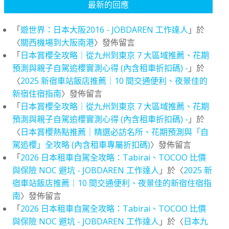
最新的回應
「
遊世界：日本大阪2016 - JOBDAREN 工作達人
」於
〈
關西機場到大阪南港
〉發佈留言
「
日本賞櫻全攻略｜從九州到東京 7 大區域推薦、花期
預測與親子自駕追櫻實測心得 (內含租車折扣碼) -
」於
〈
2025 新宿車站飯店推薦｜10 間交通便利、夜景佳的
新宿住宿指南
〉發佈留言
「
日本賞櫻全攻略｜從九州到東京 7 大區域推薦、花期
預測與親子自駕追櫻實測心得 (內含租車折扣碼) -
」於
〈
日本賞櫻熱點推薦｜精選必訪名所、花期預測與「自
駕追櫻」全攻略 (內含租車專屬折扣碼)
〉發佈留言
「
2026 日本租車自駕全攻略：Tabirai、TOCOO 比價
與保險 NOC 避坑 - JOBDAREN 工作達人
」於〈
2025 新
宿車站飯店推薦｜10 間交通便利、夜景佳的新宿住宿指
南
〉發佈留言
「
2026 日本租車自駕全攻略：Tabirai、TOCOO 比價
與保險 NOC 避坑 - JOBDAREN 工作達人
」於〈
日本九