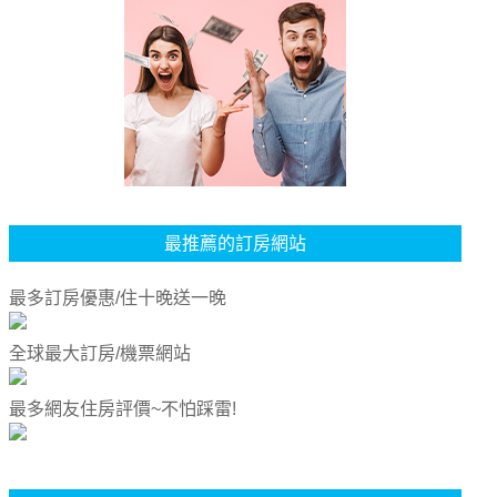
最推薦的訂房網站
最多訂房優惠/住十晚送一晚
全球最大訂房/機票網站
最多網友住房評價~不怕踩雷!