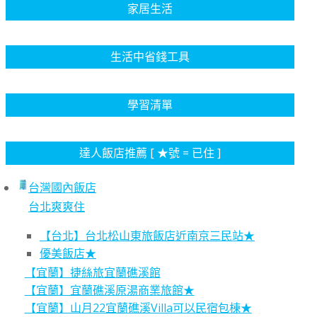
家居生活
生活中省錢工具
學習清單
達人飯店推薦 [ ★號 = 已住 ]
台灣國內飯店
台北爽爽住
【台北】台北松山東旅飯店近南京三民站★
優美飯店★
【宜蘭】捷絲旅宜蘭礁溪館
【宜蘭】宜蘭礁溪原湯商業旅館★
【宜蘭】山月22宜蘭礁溪Villa可以民宿包棟★