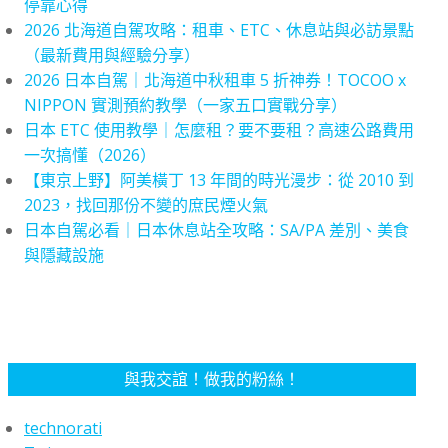
停靠心得
2026 北海道自駕攻略：租車、ETC、休息站與必訪景點
（最新費用與經驗分享）
2026 日本自駕｜北海道中秋租車 5 折神券！TOCOO x
NIPPON 實測預約教學（一家五口實戰分享）
日本 ETC 使用教學｜怎麼租？要不要租？高速公路費用
一次搞懂（2026）
【東京上野】阿美橫丁 13 年間的時光漫步：從 2010 到
2023，找回那份不變的庶民煙火氣
日本自駕必看｜日本休息站全攻略：SA/PA 差別、美食
與隱藏設施
與我交誼！做我的粉絲！
technorati