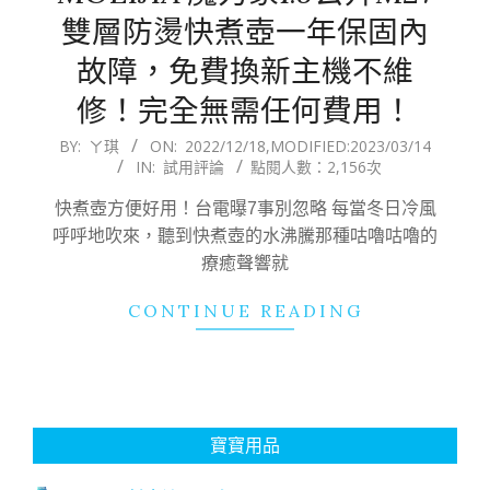
雙層防燙快煮壺一年保固內
故障，免費換新主機不維
修！完全無需任何費用！
2022-
BY:
ㄚ琪
ON:
2022/12/18
,MODIFIED:
2023/03/14
IN:
試用評論
點閱人數：2,156次
12-
18
快煮壺方便好用！台電曝7事別忽略 每當冬日冷風
呼呼地吹來，聽到快煮壺的水沸騰那種咕嚕咕嚕的
療癒聲響就
CONTINUE READING
寶寶用品