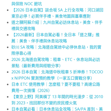
與保險 NOC 避坑
【2026 日本自駕】談合坂 SA 上行全攻略：河口湖回
東京必停！必買伴手禮、美食地圖與塞車應對
道之驛阿蘇介紹｜九州自駕必訪休息站，美食、伴手
禮與交通攻略
【2026最新】日本自駕必看！全日本「道之驛」推
薦：美食、伴手禮與休息站攻略
砂川 SA 攻略｜北海道自駕途中必停休息站，我的實
際停靠心得
2026 北海道自駕攻略：租車、ETC、休息站與必訪
景點（最新費用與經驗分享）
2026 日本自駕｜北海道中秋租車 5 折神券！TOCOO
x NIPPON 實測預約教學（一家五口實戰分享）
日本 ETC 使用教學｜怎麼租？要不要租？高速公路
費用一次搞懂（2026）
【東京上野】阿美橫丁 13 年間的時光漫步：從 2010
到 2023，找回那份不變的庶民煙火氣
日本自駕必看｜日本休息站全攻略：SA/PA 差別、美