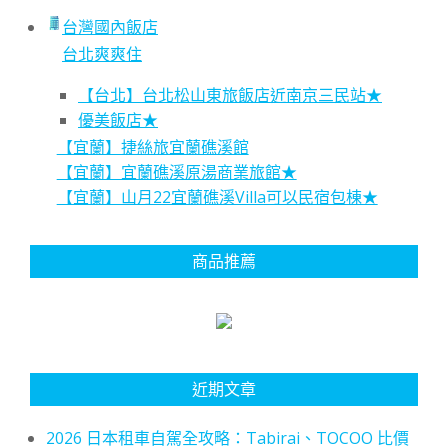
台灣國內飯店
台北爽爽住
【台北】台北松山東旅飯店近南京三民站★
優美飯店★
【宜蘭】捷絲旅宜蘭礁溪館
【宜蘭】宜蘭礁溪原湯商業旅館★
【宜蘭】山月22宜蘭礁溪Villa可以民宿包棟★
商品推薦
近期文章
2026 日本租車自駕全攻略：Tabirai、TOCOO 比價