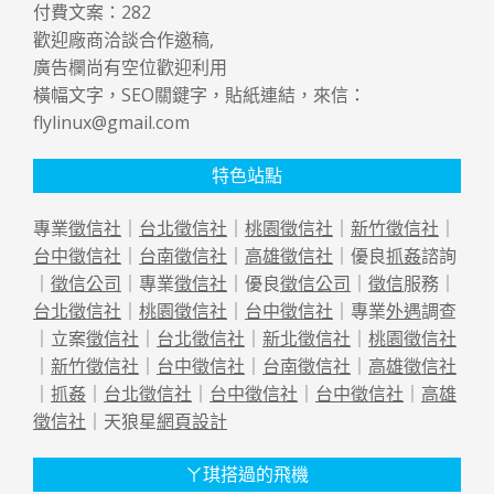
付費文案：
282
歡迎廠商洽談合作邀稿,
廣告欄尚有空位歡迎利用
橫幅文字，SEO關鍵字，貼紙連結，來信：
flylinux@gmail.com
特色站點
專業
徵信社
｜
台北徵信社
｜
桃園徵信社
｜
新竹徵信社
｜
台中徵信社
｜
台南徵信社
｜
高雄徵信社
｜優良
抓姦
諮詢
｜
徵信公司
｜專業
徵信社
｜優良
徵信公司
｜
徵信
服務｜
台北徵信社
｜
桃園徵信社
｜
台中徵信社
｜專業
外遇
調查
｜立案
徵信社
｜
台北徵信社
｜
新北徵信社
｜
桃園徵信社
｜
新竹徵信社
｜
台中徵信社
｜
台南徵信社
｜
高雄徵信社
｜
抓姦
｜
台北徵信社
｜
台中徵信社
｜
台中徵信社
｜
高雄
徵信社
｜天狼星
網頁設計
ㄚ琪搭過的飛機