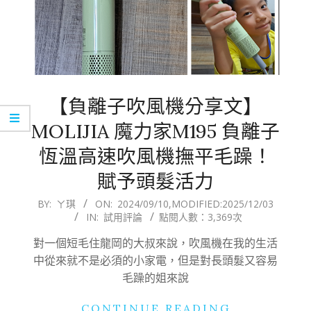
【負離子吹風機分享文】
MOLIJIA 魔力家M195 負離子
恆溫高速吹風機撫平毛躁！
賦予頭髮活力
2024-
BY:
ㄚ琪
ON:
2024/09/10
,MODIFIED:
2025/12/03
IN:
試用評論
點閱人數：3,369次
09-
10
對一個短毛住龍岡的大叔來說，吹風機在我的生活
中從來就不是必須的小家電，但是對長頭髮又容易
毛躁的姐來說
CONTINUE READING