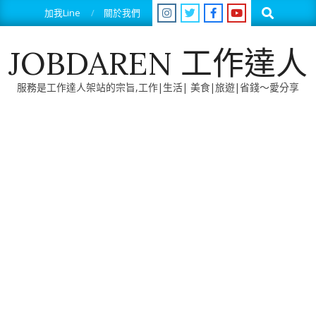
Skip
Search
加我Line
關於我們
to
content
JOBDAREN 工作達人
服務是工作達人架站的宗旨,工作|生活| 美食|旅遊|省錢～愛分享
Primary
Navigation
Menu