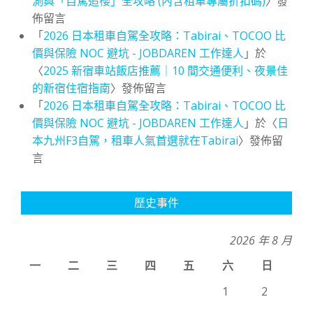
測與「自駕追櫻」全攻略 (內含租車專屬折扣碼)
〉發
佈留言
「
2026 日本租車自駕全攻略：Tabirai、TOCOO 比
價與保險 NOC 避坑 - JOBDAREN 工作達人
」於
〈
2025 新宿車站飯店推薦｜10 間交通便利、夜景佳
的新宿住宿指南
〉發佈留言
「
2026 日本租車自駕全攻略：Tabirai、TOCOO 比
價與保險 NOC 避坑 - JOBDAREN 工作達人
」於〈
日
本九州F3自駕，租車人氣首選就在Tabirai
〉發佈留
言
歷史事件
2026 年 8 月
一
二
三
四
五
六
日
1
2