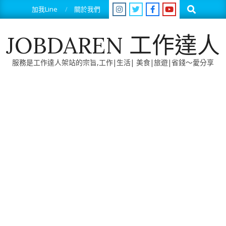
Skip
Search
加我Line
關於我們
to
content
JOBDAREN 工作達人
服務是工作達人架站的宗旨,工作|生活| 美食|旅遊|省錢～愛分享
Primary
Navigation
Menu