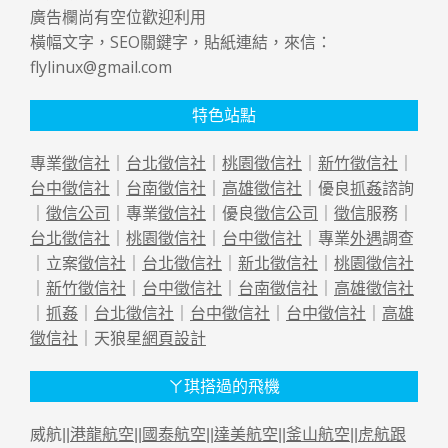
廣告欄尚有空位歡迎利用
橫幅文字，SEO關鍵字，貼紙連結，來信：
flylinux@gmail.com
特色站點
專業
徵信社
｜
台北徵信社
｜
桃園徵信社
｜
新竹徵信社
｜
台中徵信社
｜
台南徵信社
｜
高雄徵信社
｜優良
抓姦
諮詢
｜
徵信公司
｜專業
徵信社
｜優良
徵信公司
｜
徵信
服務｜
台北徵信社
｜
桃園徵信社
｜
台中徵信社
｜專業
外遇
調查
｜立案
徵信社
｜
台北徵信社
｜
新北徵信社
｜
桃園徵信社
｜
新竹徵信社
｜
台中徵信社
｜
台南徵信社
｜
高雄徵信社
｜
抓姦
｜
台北徵信社
｜
台中徵信社
｜
台中徵信社
｜
高雄
徵信社
｜天狼星
網頁設計
ㄚ琪搭過的飛機
威航||
港龍航空
||
國泰航空
||
達美航空
||
釜山航空
||
虎航跟