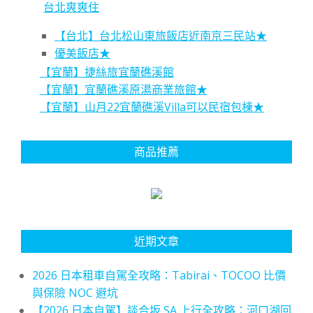
台北爽爽住
【台北】台北松山東旅飯店近南京三民站★
優美飯店★
【宜蘭】捷絲旅宜蘭礁溪館
【宜蘭】宜蘭礁溪原湯商業旅館★
【宜蘭】山月22宜蘭礁溪Villa可以民宿包棟★
商品推薦
近期文章
2026 日本租車自駕全攻略：Tabirai、TOCOO 比價
與保險 NOC 避坑
【2026 日本自駕】談合坂 SA 上行全攻略：河口湖回