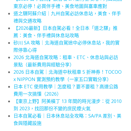
東京必停！必買伴手禮、美食地圖與塞車應對
道之驛阿蘇介紹｜九州自駕必訪休息站，美食、伴手
禮與交通攻略
【2026最新】日本自駕必看！全日本「道之驛」推
薦：美食、伴手禮與休息站攻略
砂川 SA 攻略｜北海道自駕途中必停休息站，我的實
際停靠心得
2026 北海道自駕攻略：租車、ETC、休息站與必訪
景點（最新費用與經驗分享）
2026 日本自駕｜北海道中秋租車 5 折神券！TOCOO
x NIPPON 實測預約教學（一家五口實戰分享）
日本 ETC 使用教學｜怎麼租？要不要租？高速公路
費用一次搞懂（2026）
【東京上野】阿美橫丁 13 年間的時光漫步：從 2010
到 2023，找回那份不變的庶民煙火氣
日本自駕必看｜日本休息站全攻略：SA/PA 差別、美
食與隱藏設施