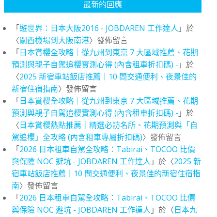
最新的回應
「
遊世界：日本大阪2016 - JOBDAREN 工作達人
」於
〈
關西機場到大阪南港
〉發佈留言
「
日本賞櫻全攻略｜從九州到東京 7 大區域推薦、花期
預測與親子自駕追櫻實測心得 (內含租車折扣碼) -
」於
〈
2025 新宿車站飯店推薦｜10 間交通便利、夜景佳的
新宿住宿指南
〉發佈留言
「
日本賞櫻全攻略｜從九州到東京 7 大區域推薦、花期
預測與親子自駕追櫻實測心得 (內含租車折扣碼) -
」於
〈
日本賞櫻熱點推薦｜精選必訪名所、花期預測與「自
駕追櫻」全攻略 (內含租車專屬折扣碼)
〉發佈留言
「
2026 日本租車自駕全攻略：Tabirai、TOCOO 比價
與保險 NOC 避坑 - JOBDAREN 工作達人
」於〈
2025 新
宿車站飯店推薦｜10 間交通便利、夜景佳的新宿住宿指
南
〉發佈留言
「
2026 日本租車自駕全攻略：Tabirai、TOCOO 比價
與保險 NOC 避坑 - JOBDAREN 工作達人
」於〈
日本九