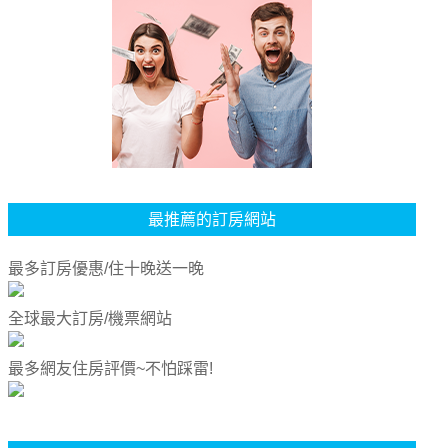
最推薦的訂房網站
最多訂房優惠/住十晚送一晚
全球最大訂房/機票網站
最多網友住房評價~不怕踩雷!