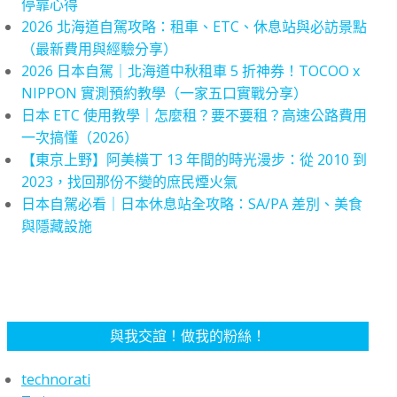
停靠心得
2026 北海道自駕攻略：租車、ETC、休息站與必訪景點
（最新費用與經驗分享）
2026 日本自駕｜北海道中秋租車 5 折神券！TOCOO x
NIPPON 實測預約教學（一家五口實戰分享）
日本 ETC 使用教學｜怎麼租？要不要租？高速公路費用
一次搞懂（2026）
【東京上野】阿美橫丁 13 年間的時光漫步：從 2010 到
2023，找回那份不變的庶民煙火氣
日本自駕必看｜日本休息站全攻略：SA/PA 差別、美食
與隱藏設施
與我交誼！做我的粉絲！
technorati