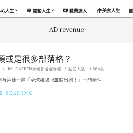
美食人生
ING人生
開箱人生
職業達人
AD revenue
類或是很多部落格？
IN:
DARREN專業部落客專欄
點閱人數：1,884次
7期，裡頭有這樣一篇「全球飆漲冠軍股出列！」一開始斗
E READING