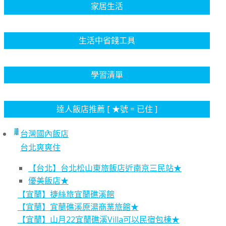
家居生活
生活中省錢工具
學習清單
達人飯店推薦 [ ★號 = 已住 ]
台灣國內飯店
台北爽爽住
【台北】台北松山東旅飯店近南京三民站★
優美飯店★
【宜蘭】捷絲旅宜蘭礁溪館
【宜蘭】宜蘭礁溪原湯商業旅館★
【宜蘭】山月22宜蘭礁溪Villa可以民宿包棟★