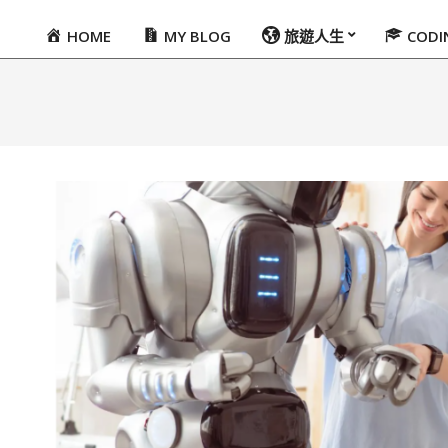
HOME
MY BLOG
旅遊人生
COD
Primary
Navigation
Menu