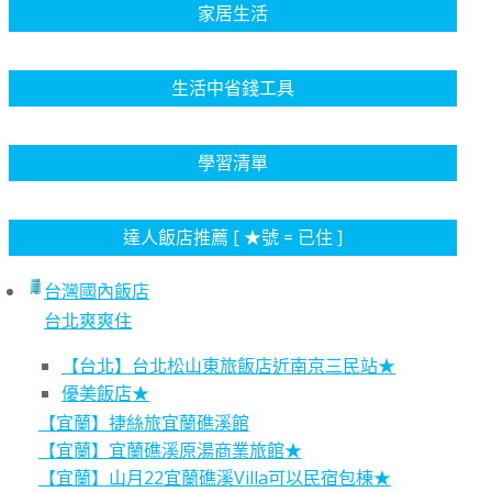
家居生活
生活中省錢工具
學習清單
達人飯店推薦 [ ★號 = 已住 ]
台灣國內飯店
台北爽爽住
【台北】台北松山東旅飯店近南京三民站★
優美飯店★
【宜蘭】捷絲旅宜蘭礁溪館
【宜蘭】宜蘭礁溪原湯商業旅館★
【宜蘭】山月22宜蘭礁溪Villa可以民宿包棟★