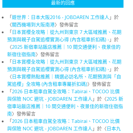
最新的回應
「
遊世界：日本大阪2016 - JOBDAREN 工作達人
」於
〈
關西機場到大阪南港
〉發佈留言
「
日本賞櫻全攻略｜從九州到東京 7 大區域推薦、花期
預測與親子自駕追櫻實測心得 (內含租車折扣碼) -
」於
〈
2025 新宿車站飯店推薦｜10 間交通便利、夜景佳的
新宿住宿指南
〉發佈留言
「
日本賞櫻全攻略｜從九州到東京 7 大區域推薦、花期
預測與親子自駕追櫻實測心得 (內含租車折扣碼) -
」於
〈
日本賞櫻熱點推薦｜精選必訪名所、花期預測與「自
駕追櫻」全攻略 (內含租車專屬折扣碼)
〉發佈留言
「
2026 日本租車自駕全攻略：Tabirai、TOCOO 比價
與保險 NOC 避坑 - JOBDAREN 工作達人
」於〈
2025 新
宿車站飯店推薦｜10 間交通便利、夜景佳的新宿住宿指
南
〉發佈留言
「
2026 日本租車自駕全攻略：Tabirai、TOCOO 比價
與保險 NOC 避坑 - JOBDAREN 工作達人
」於〈
日本九