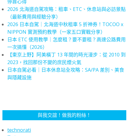
停靠心得
2026 北海道自駕攻略：租車、ETC、休息站與必訪景點
（最新費用與經驗分享）
2026 日本自駕｜北海道中秋租車 5 折神券！TOCOO x
NIPPON 實測預約教學（一家五口實戰分享）
日本 ETC 使用教學｜怎麼租？要不要租？高速公路費用
一次搞懂（2026）
【東京上野】阿美橫丁 13 年間的時光漫步：從 2010 到
2023，找回那份不變的庶民煙火氣
日本自駕必看｜日本休息站全攻略：SA/PA 差別、美食
與隱藏設施
與我交誼！做我的粉絲！
technorati