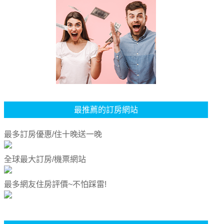
最推薦的訂房網站
最多訂房優惠/住十晚送一晚
全球最大訂房/機票網站
最多網友住房評價~不怕踩雷!