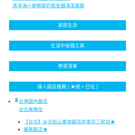
清淨海小麥精華奶瓶食器清潔慕斯
家居生活
生活中省錢工具
學習清單
達人飯店推薦 [ ★號 = 已住 ]
台灣國內飯店
台北爽爽住
【台北】台北松山東旅飯店近南京三民站★
優美飯店★