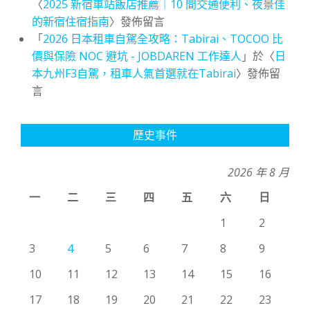
〈
2025 新宿車站飯店推薦｜10 間交通便利、夜景佳
的新宿住宿指南
〉發佈留言
「
2026 日本租車自駕全攻略：Tabirai、TOCOO 比
價與保險 NOC 避坑 - JOBDAREN 工作達人
」於〈
日
本九州F3自駕，租車人氣首選就在Tabirai
〉發佈留
言
歷史事件
2026 年 8 月
一
二
三
四
五
六
日
1
2
3
4
5
6
7
8
9
10
11
12
13
14
15
16
17
18
19
20
21
22
23