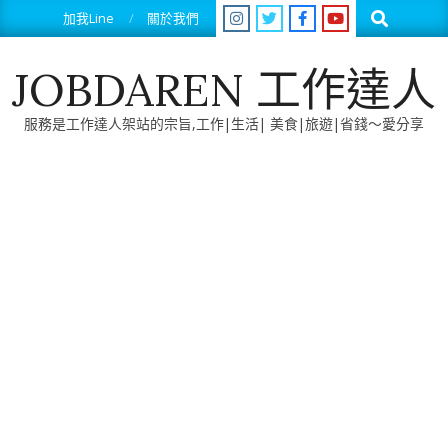
Skip
Search
加我Line
關於我們
to
content
JOBDAREN 工作達人
服務是工作達人架站的宗旨,工作|生活| 美食|旅遊|省錢～愛分享
Primary
Navigation
Menu