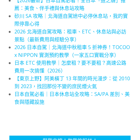
【2026最新】日本自駕必看！全日本「道之驛」推
薦：美食、伴手禮與休息站攻略
砂川 SA 攻略｜北海道自駕途中必停休息站，我的實
際停靠心得
2026 北海道自駕攻略：租車、ETC、休息站與必訪
景點（最新費用與經驗分享）
2026 日本自駕｜北海道中秋租車 5 折神券！TOCOO
x NIPPON 實測預約教學（一家五口實戰分享）
日本 ETC 使用教學｜怎麼租？要不要租？高速公路
費用一次搞懂（2026）
【東京上野】阿美橫丁 13 年間的時光漫步：從 2010
到 2023，找回那份不變的庶民煙火氣
日本自駕必看｜日本休息站全攻略：SA/PA 差別、美
食與隱藏設施