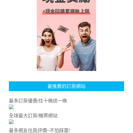
最推薦的訂房網站
最多訂房優惠/住十晚送一晚
全球最大訂房/機票網站
最多網友住房評價~不怕踩雷!