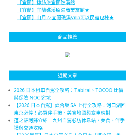
【宜蘭】捷絲旅宜蘭礁溪館
【宜蘭】宜蘭礁溪原湯商業旅館★
【宜蘭】山月22宜蘭礁溪Villa可以民宿包棟★
商品推薦
近期文章
2026 日本租車自駕全攻略：Tabirai、TOCOO 比價
與保險 NOC 避坑
【2026 日本自駕】談合坂 SA 上行全攻略：河口湖回
東京必停！必買伴手禮、美食地圖與塞車應對
道之驛阿蘇介紹｜九州自駕必訪休息站，美食、伴手
禮與交通攻略