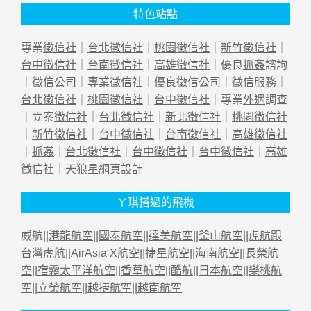
特色站點
專業
徵信社
｜
台北徵信社
｜
桃園徵信社
｜
新竹徵信社
｜
台中徵信社
｜
台南徵信社
｜
高雄徵信社
｜優良
抓姦
諮詢
｜
徵信公司
｜專業
徵信社
｜優良
徵信公司
｜
徵信
服務｜
台北徵信社
｜
桃園徵信社
｜
台中徵信社
｜專業
外遇
調查
｜立案
徵信社
｜
台北徵信社
｜
新北徵信社
｜
桃園徵信社
｜
新竹徵信社
｜
台中徵信社
｜
台南徵信社
｜
高雄徵信社
｜
抓姦
｜
台北徵信社
｜
台中徵信社
｜
台中徵信社
｜
高雄
徵信社
｜天狼星
網頁設計
ㄚ琪搭過的飛機
威航||
港龍航空
||
國泰航空
||
達美航空
||
釜山航空
||
虎航跟
台灣虎航
||
AirAsia X航空
||
捷星航空
||
海南航空
||
長榮航
空
||
宿霧太平洋航空
||
香草航空
||
酷航
||
日本航空
||
樂桃航
空
||
立榮航空
||
越捷航空
||
越南航空